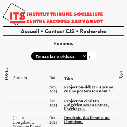
INSTITUT
TRIBUNE
SOCIALISTE
CENTRE
JACQUES
SAUVAGEOT
Accueil
Contact CJS
Recherche
Femmes
↕
FONDS
Type
Auteurs
Date
Titre
Projection-débat « Aucune
Nov.
rue ne portera ton nom »
2024
Projection ciné ITS
Avr.
« algériennes en France,
2024
l’héritage »
Des droits des femmes au
Josette
Oct.
féminisme
Boisgibault
,
2021
Monique
Dental
,