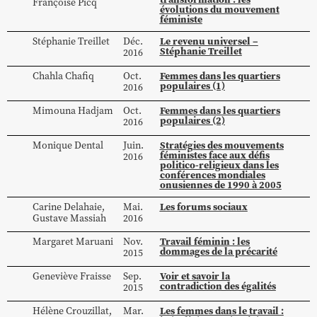
Françoise
Picq
évolutions du mouvement
féministe
Le revenu universel –
Stéphanie
Treillet
Déc.
Stéphanie Treillet
2016
Femmes dans les quartiers
Chahla
Chafiq
Oct.
populaires (1)
2016
Femmes dans les quartiers
Mimouna
Hadjam
Oct.
populaires (2)
2016
Stratégies des mouvements
Monique
Dental
Juin.
féministes face aux défis
2016
politico-religieux dans les
conférences mondiales
onusiennes de 1990 à 2005
Les forums sociaux
Carine
Delahaie
,
Mai.
Gustave
Massiah
2016
Travail féminin : les
Margaret
Maruani
Nov.
dommages de la précarité
2015
Voir et savoir la
Geneviève
Fraisse
Sep.
contradiction des égalités
2015
Les femmes dans le travail :
Hélène
Crouzillat
,
Mar.