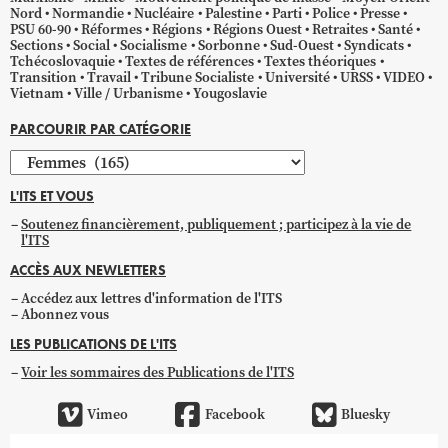
Nord
Normandie
Nucléaire
Palestine
Parti
Police
Presse
PSU 60-90
Réformes
Régions
Régions Ouest
Retraites
Santé
Sections
Social
Socialisme
Sorbonne
Sud-Ouest
Syndicats
Tchécoslovaquie
Textes de références
Textes théoriques
Transition
Travail
Tribune Socialiste
Université
URSS
VIDEO
Vietnam
Ville / Urbanisme
Yougoslavie
PARCOURIR PAR CATÉGORIE
Parcourir
par
L'ITS ET VOUS
catégorie
Soutenez financièrement, publiquement ; participez à la vie de
l'ITS
ACCÈS AUX NEWLETTERS
Accédez aux lettres d'information de l'ITS
Abonnez vous
LES PUBLICATIONS DE L'ITS
Voir les sommaires des Publications de l'ITS
Vimeo
Facebook
Bluesky