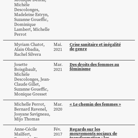
Michèle
Descolonges
,
Madeleine
Estryn
,
Suzanne
Goueffic
,
Dominique
Lambert
,
Michelle
Perrot
Crise sanitaire et inégalité
Myriam
Chatot
,
Mai.
de genre
Alain
Obadia
,
2021
Rachel
Silvera
Des droits des femmes au
Josette
Mar.
féminisme
Boisgibault
,
2021
Michèle
Descolonges
,
Jean-
Claude
Gillet
,
Suzanne
Goueffic
,
Monique
Gresset
« Le chemin des femmes »
Michelle
Perrot
,
Mar.
Bernard
Ravenel
,
2020
Josyane
Savigneau
,
Mijo
Thomas
Regards sur les
Anne-Cécile
Fév.
mouvements sociaux de
Mailfert
,
2017
transformation : les