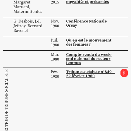
inégalités et précarités
Margaret
2015
Maruani
,
Matermittentes
Conférence Nationale
G.
Desbois
,
J.-P.
Nov.
Orsay
Jeffroy
,
Bernard
1980
Ravenel
Où en est le mouvement
Juil.
des femmes ?
1980
Compte-rendu du week-
Mar.
end national du secteur
1980
femmes
Tribune socialiste n°849 –
Fév.
COLLECTION DE TRIBUNE SOCIALISTE
PDF
22 février 1980
1980