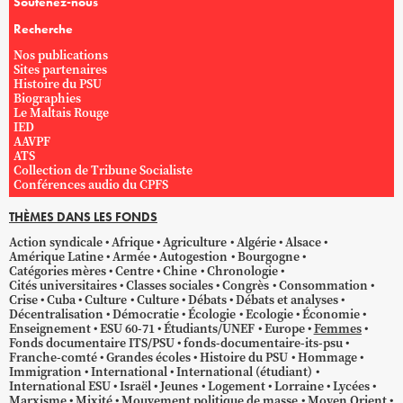
Soutenez-nous
Recherche
Nos publications
Sites partenaires
Histoire du PSU
Biographies
Le Maltais Rouge
IED
AAVPF
ATS
Collection de Tribune Socialiste
Conférences audio du CPFS
THÈMES DANS LES FONDS
Action syndicale
Afrique
Agriculture
Algérie
Alsace
Amérique Latine
Armée
Autogestion
Bourgogne
Catégories mères
Centre
Chine
Chronologie
Cités universitaires
Classes sociales
Congrès
Consommation
Crise
Cuba
Culture
Culture
Débats
Débats et analyses
Décentralisation
Démocratie
Écologie
Ecologie
Économie
Enseignement
ESU 60-71
Étudiants/UNEF
Europe
Femmes
Fonds documentaire ITS/PSU
fonds-documentaire-its-psu
Franche-comté
Grandes écoles
Histoire du PSU
Hommage
Immigration
International
International (étudiant)
International ESU
Israël
Jeunes
Logement
Lorraine
Lycées
Marxisme
Mixité
Mouvement politique de masse
Moyen Orient