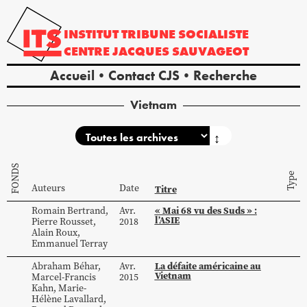
INSTITUT
TRIBUNE
SOCIALISTE
CENTRE
JACQUES
SAUVAGEOT
Accueil
Contact CJS
Recherche
Vietnam
↕
FONDS
Type
Auteurs
Date
Titre
« Mai 68 vu des Suds » :
Romain
Bertrand
,
Avr.
l’ASIE
Pierre
Rousset
,
2018
Alain
Roux
,
Emmanuel
Terray
La défaite américaine au
Abraham
Béhar
,
Avr.
Vietnam
Marcel-Francis
2015
Kahn
,
Marie-
Hélène
Lavallard
,