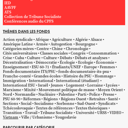
IED
AAVPF
ATS
Collection de Tribune Socialiste
Conférences audio du CPFS
THÈMES DANS LES FONDS
Action syndicale
Afrique
Agriculture
Algérie
Alsace
Amérique Latine
Armée
Autogestion
Bourgogne
Catégories mères
Centre
Chine
Chronologie
Cités universitaires
Classes sociales
Congrès
Consommation
Crise
Cuba
Culture
Culture
Débats
Débats et analyses
Décentralisation
Démocratie
Écologie
Ecologie
Économie
Enseignement
ESU 60-71
Étudiants/UNEF
Europe
Femmes
Fonds documentaire ITS/PSU
fonds-documentaire-its-psu
Franche-comté
Grandes écoles
Histoire du PSU
Hommage
Immigration
International
International (étudiant)
International ESU
Israël
Jeunes
Logement
Lorraine
Lycées
Marxisme
Mixité
Mouvement politique de masse
Moyen Orient
Nord
Normandie
Nucléaire
Palestine
Parti
Police
Presse
PSU 60-90
Réformes
Régions
Régions Ouest
Retraites
Santé
Sections
Social
Socialisme
Sorbonne
Sud-Ouest
Syndicats
Tchécoslovaquie
Textes de références
Textes théoriques
Transition
Travail
Tribune Socialiste
Université
URSS
VIDEO
Vietnam
Ville / Urbanisme
Yougoslavie
PARCOURIR PAR CATÉGORIE