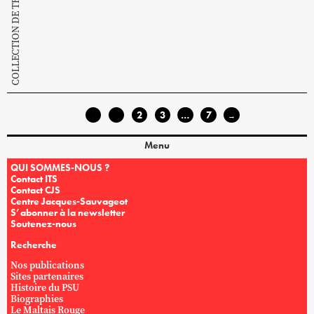
1
2
3
…
7
←
→
Menu
QUI SOMMES-NOUS ?
Contact ITS
Contact CJS
Centre Jacques-Sauvageot
S’abonner à la newsletter
Soutenez-nous
Recherche
Nos publications
Sites partenaires
Histoire du PSU
Biographies
Le Maltais Rouge