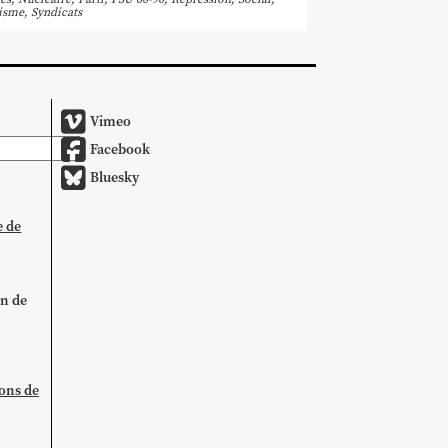
lisme
,
Syndicats
Vimeo
Facebook
Bluesky
e de
on de
ions de