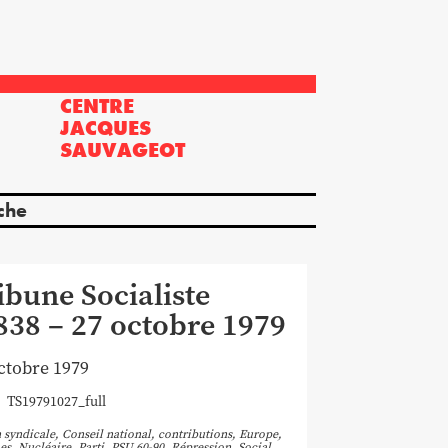
CENTRE
?
JACQUES
SAUVAGEOT
che
ibune Socialiste
838 – 27 octobre 1979
ctobre 1979
TS19791027_full
 syndicale
,
Conseil national
,
contributions
,
Europe
,
es
,
Nucléaire
,
Parti
,
PSU 60-90
,
Répression
,
Social
,