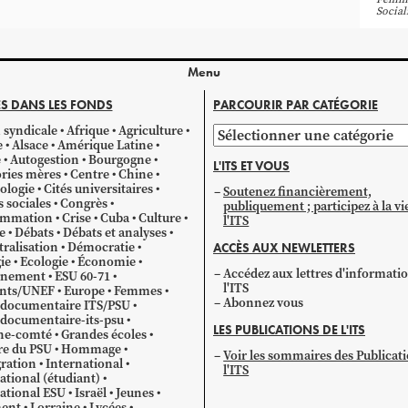
Socia
Menu
S DANS LES FONDS
PARCOURIR PAR CATÉGORIE
 syndicale
Afrique
Agriculture
Parcourir
e
Alsace
Amérique Latine
par
e
Autogestion
Bourgogne
L'ITS ET VOUS
catégorie
ries mères
Centre
Chine
ologie
Cités universitaires
Soutenez financièrement,
s sociales
Congrès
publiquement ; participez à la vi
mmation
Crise
Cuba
Culture
l'ITS
e
Débats
Débats et analyses
ralisation
Démocratie
ACCÈS AUX NEWLETTERS
ie
Ecologie
Économie
Accédez aux lettres d'informati
gnement
ESU 60-71
l'ITS
ants/UNEF
Europe
Femmes
Abonnez vous
 documentaire ITS/PSU
documentaire-its-psu
LES PUBLICATIONS DE L'ITS
he-comté
Grandes écoles
re du PSU
Hommage
Voir les sommaires des Publicat
ration
International
l'ITS
ational (étudiant)
ational ESU
Israël
Jeunes
ent
Lorraine
Lycées