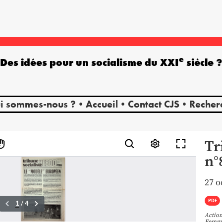
e
Des idées pour un socialisme du XXI
siècle 
i sommes-nous ?
Accueil
Contact CJS
Recher
Tr
n°
27 o
PDF
Action
Femm