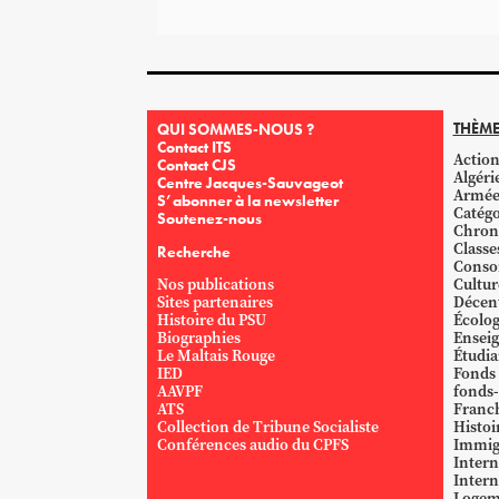
THÈME
QUI SOMMES-NOUS ?
Contact ITS
Action
Contact CJS
Algéri
Centre Jacques-Sauvageot
Armé
S’abonner à la newsletter
Catégo
Soutenez-nous
Chron
Classe
Recherche
Conso
Nos publications
Cultur
Sites partenaires
Décent
Histoire du PSU
Écolog
Biographies
Ensei
Le Maltais Rouge
Étudi
IED
Fonds
AAVPF
fonds-
ATS
Franc
Collection de Tribune Socialiste
Histoi
Conférences audio du CPFS
Immig
Intern
Intern
Logem