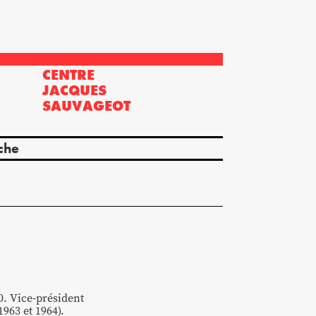
CENTRE
?
JACQUES
SAUVAGEOT
che
0. Vice-président
963 et 1964).