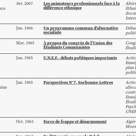
Les animateurs professionnels face à la
Avr. 2007
Altér
différence ethnique
nce
Ethni
docum
Inter
Un programme commun d’alternative
Jan. 1966
Déba
socialiste
polit
À propos du congrès de l’Union des
Mar. 1965
Congr
Étudiants Communistes
Étud
U.N.E.F., débats politiques importants
Jan. 1965
Actio
Ensei
plan 
polit
Perspectives N°7, Sorbonne-Lettres
Jan. 1965
Actio
nine
alloc
contr
Ensei
Étud
Psych
UNE
Force de frappe et désarmement
Oct. 1963
Algér
Mouv