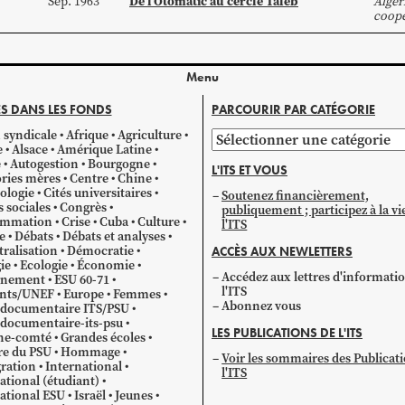
De l’Otomatic au cercle Taleb
Sep. 1963
Algér
coopé
Menu
S DANS LES FONDS
PARCOURIR PAR CATÉGORIE
 syndicale
Afrique
Agriculture
Parcourir
e
Alsace
Amérique Latine
par
e
Autogestion
Bourgogne
L'ITS ET VOUS
catégorie
ries mères
Centre
Chine
ologie
Cités universitaires
Soutenez financièrement,
s sociales
Congrès
publiquement ; participez à la vi
mmation
Crise
Cuba
Culture
l'ITS
e
Débats
Débats et analyses
ralisation
Démocratie
ACCÈS AUX NEWLETTERS
ie
Ecologie
Économie
Accédez aux lettres d'informati
gnement
ESU 60-71
l'ITS
ants/UNEF
Europe
Femmes
Abonnez vous
 documentaire ITS/PSU
documentaire-its-psu
LES PUBLICATIONS DE L'ITS
he-comté
Grandes écoles
re du PSU
Hommage
Voir les sommaires des Publicat
ration
International
l'ITS
ational (étudiant)
ational ESU
Israël
Jeunes