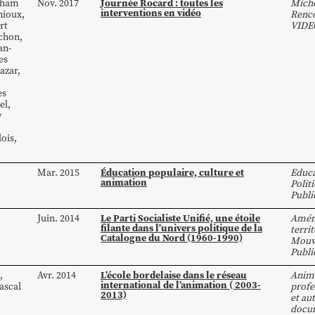
Journée Rocard : toutes les
aham
Nov. 2017
Miche
interventions en vidéo
nioux
,
Renco
rt
VIDE
chon
,
an-
es
azar
,
es
el
,
y
lois
,
Éducation populaire, culture et
Mar. 2015
Educa
animation
Polit
Publi
Le Parti Socialiste Unifié, une étoile
Juin. 2014
Amén
filante dans l’univers politique de la
territ
Catalogne du Nord (1960-1990)
Mouv
Publi
L’école bordelaise dans le réseau
,
Avr. 2014
Anim
international de l’animation ( 2003-
ascal
profe
2013)
et au
docu