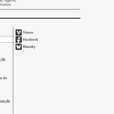
ie
,
Algérie
,
ration
Vimeo
Facebook
Bluesky
e de
on de
ions de