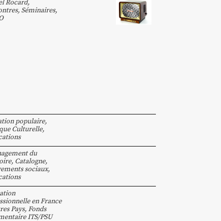
l Rocard
,
ntres, Séminaires
,
O
tion populaire
,
ique Culturelle
,
cations
agement du
oire
,
Catalogne
,
ements sociaux
,
cations
ation
ssionnelle en France
tres Pays
,
Fonds
mentaire ITS/PSU