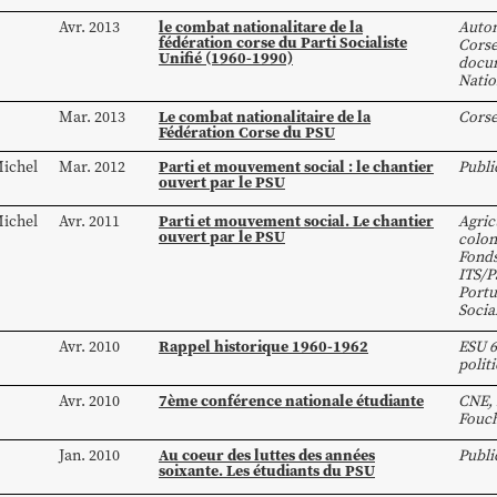
le combat nationalitare de la
Avr. 2013
Auto
fédération corse du Parti Socialiste
Cors
Unifié (1960-1990)
docum
Natio
Le combat nationalitaire de la
Mar. 2013
Cors
Fédération Corse du PSU
Parti et mouvement social : le chantier
ichel
Mar. 2012
Publi
ouvert par le PSU
Parti et mouvement social. Le chantier
ichel
Avr. 2011
Agric
ouvert par le PSU
colon
Fond
ITS/P
Portu
Socia
Rappel historique 1960-1962
Avr. 2010
ESU 6
polit
7ème conférence nationale étudiante
Avr. 2010
CNE
,
Fouc
Au coeur des luttes des années
Jan. 2010
Publi
soixante. Les étudiants du PSU