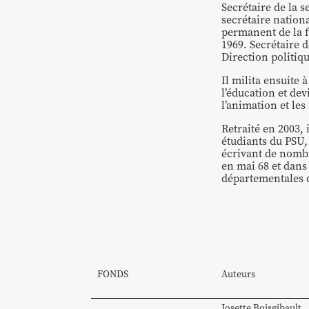
Secrétaire de la
secrétaire nationa
permanent de la f
1969. Secrétaire d
Direction politiq
Il milita ensuite
l’éducation et de
l’animation et les
Retraité en 2003, 
étudiants du PSU, 
écrivant de nomb
en mai 68 et dans
départementales d
FONDS
Auteurs
Josette
Boisgibault
,