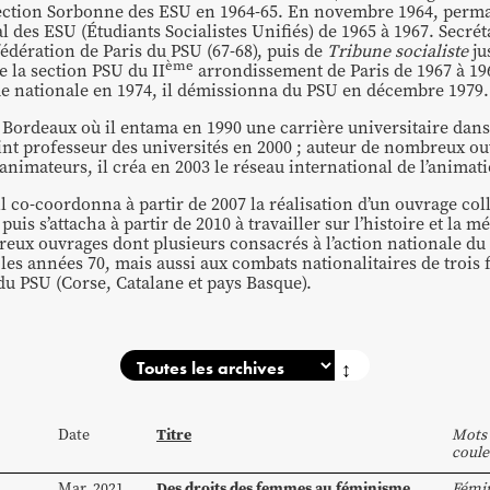
 section Sorbonne des ESU en 1964-65. En novembre 1964, perm
l des ESU (Étudiants Socialistes Unifiés) de 1965 à 1967. Secréta
édération de Paris du PSU (67-68), puis de
Tribune socialiste
ju
ème
e la section PSU du II
arrondissement de Paris de 1967 à 196
ue nationale en 1974, il démissionna du PSU en décembre 1979.
 à Bordeaux où il entama en 1990 une carrière universitaire dans
vint professeur des universités en 2000 ; auteur de nombreux o
 animateurs, il créa en 2003 le réseau international de l’animati
il co-coordonna à partir de 2007 la réalisation d’un ouvrage coll
puis s’attacha à partir de 2010 à travailler sur l’histoire et la 
reux ouvrages dont plusieurs consacrés à l’action nationale 
 les années 70, mais aussi aux combats nationalitaires de trois 
u PSU (Corse, Catalane et pays Basque).
↕
Titre
Date
Mots 
coule
Des droits des femmes au féminisme
Mar. 2021
Fémi