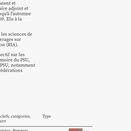
anent et
ire adjoint et
squ’à l’automne
9. Elu à la
 les sciences de
uvrages sur
on (RIA).
ectif sur les
mémoire du PSU,
du PSU, notamment
fédérations
clefs, catégories,
Type
urs
nisme
,
Femmes
,