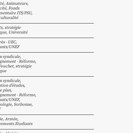
ité
,
Animateurs
,
cité
,
Fonds
entaire ITS/PSU
,
culturalité
ts
,
stratégie
ique
,
Université
ès - UEC
,
iants/UNEF
n syndicale
,
gnement - Réforme
,
Fouchet
,
stratégie
ique
n syndicale
,
ation d'études
,
e plan
,
gnement - Réforme
,
iants/UNEF
,
ologie
,
Sorbonne
,
F
ie
,
Armée
,
ements Etudiants