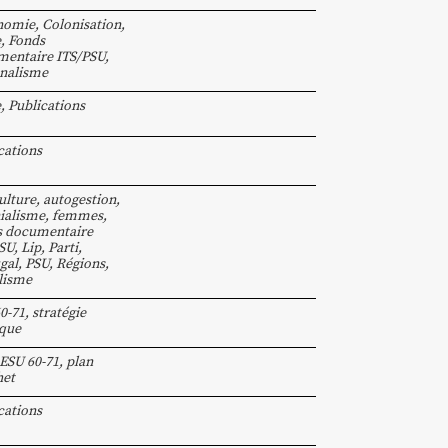
nomie
,
Colonisation
,
e
,
Fonds
entaire ITS/PSU
,
nalisme
e
,
Publications
cations
ulture
,
autogestion
,
ialisme
,
femmes
,
s documentaire
SU
,
Lip
,
Parti
,
gal
,
PSU
,
Régions
,
lisme
0-71
,
stratégie
ique
ESU 60-71
,
plan
het
cations