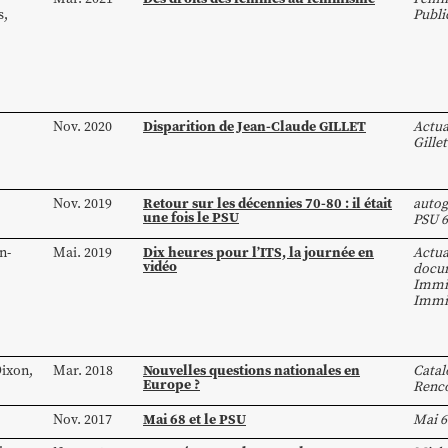
s
,
Publi
Disparition de Jean-Claude GILLET
Nov. 2020
Actua
Gillet
Retour sur les décennies 70-80 : il était
Nov. 2019
autog
une fois le PSU
PSU 6
Dix heures pour l’ITS, la journée en
n-
Mai. 2019
Actua
vidéo
docum
Immi
Immi
Nouvelles questions nationales en
ixon
,
Mar. 2018
Catal
Europe ?
Renco
Mai 68 et le PSU
Nov. 2017
Mai 6