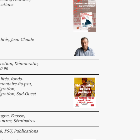
cations
lités
,
Jean-Claude
estion
,
Démocratie
,
0-90
lités
,
fonds-
entaire-its-psu
,
gration
,
gration
,
Sud-Ouest
ogne
,
Ecosse
,
ntres, Séminaires
8
,
PSU
,
Publications