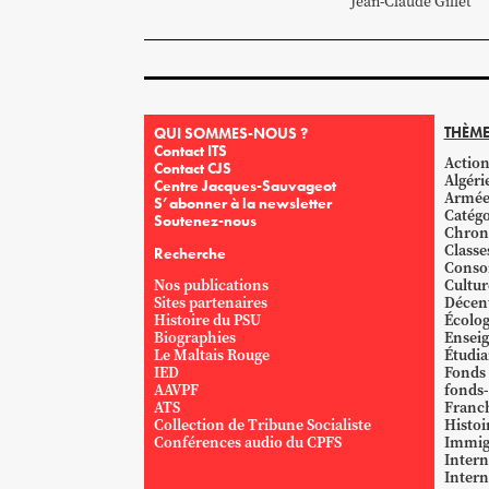
Jean-Claude
Gillet
THÈME
QUI SOMMES-NOUS ?
Contact ITS
Action
Contact CJS
Algéri
Centre Jacques-Sauvageot
Armé
S’abonner à la newsletter
Catégo
Soutenez-nous
Chron
Classe
Recherche
Conso
Nos publications
Cultur
Sites partenaires
Décent
Histoire du PSU
Écolog
Biographies
Ensei
Le Maltais Rouge
Étudi
IED
Fonds
AAVPF
fonds-
ATS
Franc
Collection de Tribune Socialiste
Histoi
Conférences audio du CPFS
Immig
Intern
Intern