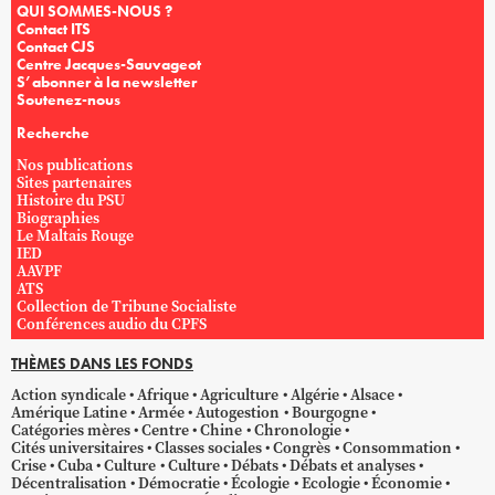
QUI SOMMES-NOUS ?
Contact ITS
Contact CJS
Centre Jacques-Sauvageot
S’abonner à la newsletter
Soutenez-nous
Recherche
Nos publications
Sites partenaires
Histoire du PSU
Biographies
Le Maltais Rouge
IED
AAVPF
ATS
Collection de Tribune Socialiste
Conférences audio du CPFS
THÈMES DANS LES FONDS
Action syndicale
Afrique
Agriculture
Algérie
Alsace
Amérique Latine
Armée
Autogestion
Bourgogne
Catégories mères
Centre
Chine
Chronologie
Cités universitaires
Classes sociales
Congrès
Consommation
Crise
Cuba
Culture
Culture
Débats
Débats et analyses
Décentralisation
Démocratie
Écologie
Ecologie
Économie