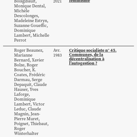
féminisme
Boisgibault
,
2021
Monique
Dental
,
Michèle
Descolonges
,
Madeleine
Estryn
,
Suzanne
Goueffic
,
Dominique
Lambert
,
Michelle
Perrot
Critique socialiste n° 45.
Roger
Beaunez
,
Avr.
Communes, de la
Marianne
1983
décentralisation à
Bernard
,
Xavier
l’autogestion ?
Bolze
,
Roger
Boucher
,
K.
Coates
,
Frédéric
Darmau
,
Serge
Depaquit
,
Claude
Hauser
,
Yves
Laforge
,
Dominique
Lambert
,
Victor
Leduc
,
Claude
Magnin
,
Jean-
Pierre
Muret
,
Poignet
,
Thiebaut
,
Roger
Winterhalter