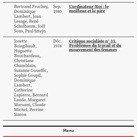
L’ordinateur-Roi : le
Bertrand
Fruchey
,
Sep.
meilleur et le pire
Dominique
1980
Lambert
,
Jean
Lesage
,
René
Schulbaum
,
Joël
Sons
,
Paul
Sztejn
Critique socialiste n° 33.
Josette
Déc.
Problèmes du travail et du
Boisgibault
,
1978
mouvement des femmes
Huguette
Bouchardeau
,
Christiane
Chamblain
,
Suzanne
Goueffic
,
Sophie
Goupil
,
Dominique
Lambert
,
Catherine
Lapierre
,
Bernard
Laude
,
Margaret
Maruani
,
Claude
Michel
,
Perrine
Simon
Menu