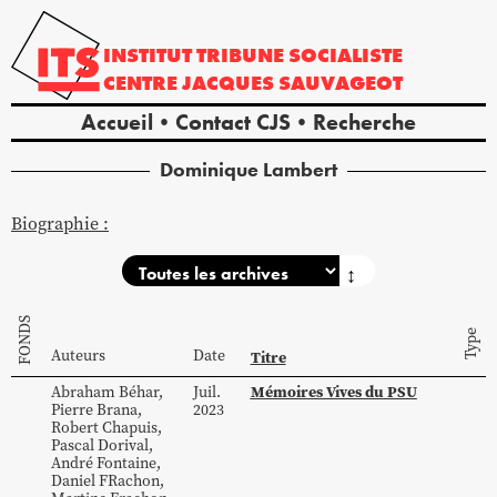
INSTITUT
TRIBUNE
SOCIALISTE
CENTRE
JACQUES
SAUVAGEOT
Accueil
Contact CJS
Recherche
Dominique
Lambert
Biographie :
↕
FONDS
Type
Auteurs
Date
Titre
Mémoires Vives du PSU
Abraham
Béhar
,
Juil.
Pierre
Brana
,
2023
Robert
Chapuis
,
Pascal
Dorival
,
André
Fontaine
,
Daniel
FRachon
,