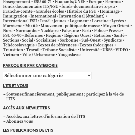
Enseignement
ESU 60-71
Étudiants/UNEF
Europe
Femmes
Fonds documentaire ITS/PSU
fonds-documentaire-its-psu
Franche-comté
Grandes écoles
Histoire du PSU
Hommage
Immigration
International
International (étudiant)
International ESU
Israël
Jeunes
Logement
Lorraine
Lycées
Marxisme
Mixité
Mouvement politique de masse
Moyen Orient
Nord
Normandie
Nucléaire
Palestine
Parti
Police
Presse
PSU 60-90
Réformes
Régions
Régions Ouest
Retraites
Santé
Sections
Social
Socialisme
Sorbonne
Sud-Ouest
Syndicats
Tchécoslovaquie
Textes de références
Textes théoriques
Transition
Travail
Tribune Socialiste
Université
URSS
VIDEO
Vietnam
Ville / Urbanisme
Yougoslavie
PARCOURIR PAR CATÉGORIE
Parcourir
par
L'ITS ET VOUS
catégorie
Soutenez financièrement, publiquement ; participez à la vie de
l'ITS
ACCÈS AUX NEWLETTERS
Accédez aux lettres d'information de l'ITS
Abonnez vous
LES PUBLICATIONS DE L'ITS