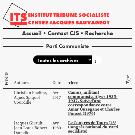
INSTITUT
TRIBUNE
SOCIALISTE
CENTRE
JACQUES
SAUVAGEOT
Accueil
Contact CJS
Recherche
Parti Communiste
↕
FONDS
Type
Auteurs
Date
Titre
Camus, militant
Christian
Phéline
,
Avr.
communiste. Alger 1935-
Agnès
Spiquel-
2017
1937. Suivi d’une
Courdille
correspondance entre
Amar Ouzegane et Charles
Poncet (1976)
Le Congrès de Tours (18°
Jacques
Girault
,
Avr.
Congrès national du Parti
Jean-Louis
Robert
,
1980
socialiste)
Danielle