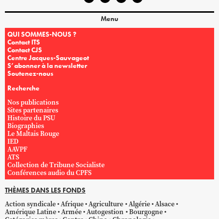
Menu
QUI SOMMES-NOUS ?
Contact ITS
Contact CJS
Centre Jacques-Sauvageot
S’abonner à la newsletter
Soutenez-nous
Recherche
Nos publications
Sites partenaires
Histoire du PSU
Biographies
Le Maltais Rouge
IED
AAVPF
ATS
Collection de Tribune Socialiste
Conférences audio du CPFS
THÈMES DANS LES FONDS
Action syndicale
Afrique
Agriculture
Algérie
Alsace
Amérique Latine
Armée
Autogestion
Bourgogne