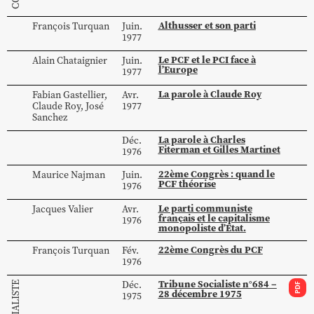
Althusser et son parti
François
Turquan
Juin.
1977
Le PCF et le PCI face à
Alain
Chataignier
Juin.
l’Europe
1977
La parole à Claude Roy
Fabian
Gastellier
,
Avr.
Claude
Roy
,
José
1977
Sanchez
La parole à Charles
Déc.
Fiterman et Gilles Martinet
1976
22ème Congrès : quand le
Maurice
Najman
Juin.
PCF théorise
1976
Le parti communiste
Jacques
Valier
Avr.
français et le capitalisme
1976
monopoliste d’Etat.
22ème Congrès du PCF
François
Turquan
Fév.
1976
Tribune Socialiste n°684 –
Déc.
PDF
28 décembre 1975
1975