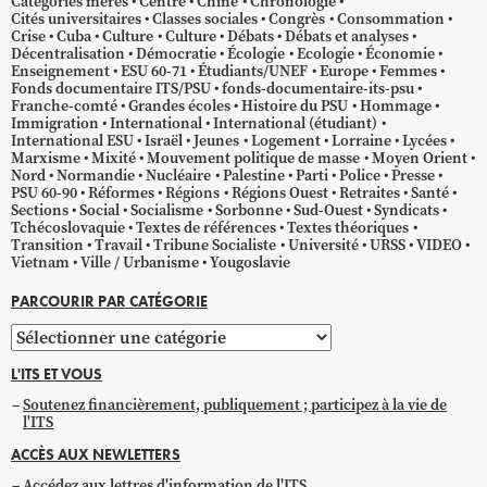
Catégories mères
Centre
Chine
Chronologie
Cités universitaires
Classes sociales
Congrès
Consommation
Crise
Cuba
Culture
Culture
Débats
Débats et analyses
Décentralisation
Démocratie
Écologie
Ecologie
Économie
Enseignement
ESU 60-71
Étudiants/UNEF
Europe
Femmes
Fonds documentaire ITS/PSU
fonds-documentaire-its-psu
Franche-comté
Grandes écoles
Histoire du PSU
Hommage
Immigration
International
International (étudiant)
International ESU
Israël
Jeunes
Logement
Lorraine
Lycées
Marxisme
Mixité
Mouvement politique de masse
Moyen Orient
Nord
Normandie
Nucléaire
Palestine
Parti
Police
Presse
PSU 60-90
Réformes
Régions
Régions Ouest
Retraites
Santé
Sections
Social
Socialisme
Sorbonne
Sud-Ouest
Syndicats
Tchécoslovaquie
Textes de références
Textes théoriques
Transition
Travail
Tribune Socialiste
Université
URSS
VIDEO
Vietnam
Ville / Urbanisme
Yougoslavie
PARCOURIR PAR CATÉGORIE
Parcourir
par
L'ITS ET VOUS
catégorie
Soutenez financièrement, publiquement ; participez à la vie de
l'ITS
ACCÈS AUX NEWLETTERS
Accédez aux lettres d'information de l'ITS