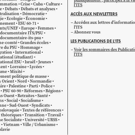
publiquement ; participez à la vi
mmation
Crise
Cuba
Culture
l'ITS
e
Débats
Débats et analyses
ralisation
Démocratie
ACCÈS AUX NEWLETTERS
ie
Ecologie
Économie
Accédez aux lettres d'informati
gnement
ESU 60-71
l'ITS
ants/UNEF
Europe
Femmes
Abonnez vous
 documentaire ITS/PSU
documentaire-its-psu
LES PUBLICATIONS DE L'ITS
he-comté
Grandes écoles
re du PSU
Hommage
Voir les sommaires des Publicat
ration
International
l'ITS
ational (étudiant)
ational ESU
Israël
Jeunes
ent
Lorraine
Lycées
sme
Mixité
ment politique de masse
 Orient
Nord
Normandie
ire
Palestine
Parti
Police
PSU 60-90
Réformes
Régions
s Ouest
Retraites
Santé
ns
Social
Socialisme
nne
Sud-Ouest
Syndicats
oslovaquie
Textes de références
 théoriques
Transition
Travail
e Socialiste
Université
URSS
O
Vietnam
Ville / Urbanisme
lavie