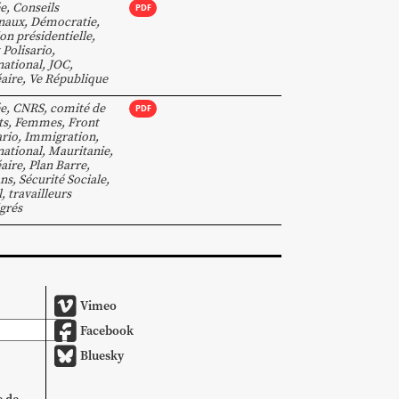
e
,
Conseils
PDF
naux
,
Démocratie
,
ion présidentielle
,
 Polisario
,
national
,
JOC
,
aire
,
Ve République
e
,
CNRS
,
comité de
PDF
ts
,
Femmes
,
Front
ario
,
Immigration
,
national
,
Mauritanie
,
aire
,
Plan Barre
,
ns
,
Sécurité Sociale
,
l
,
travailleurs
grés
Vimeo
Facebook
Bluesky