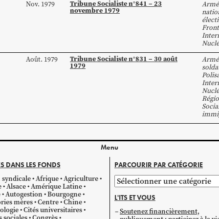
Tribune Socialiste n°841 – 23
Nov. 1979
Armé
novembre 1979
natio
élect
Front
Inter
Nuclé
Tribune Socialiste n°831 – 30 août
Août. 1979
Armé
1979
solda
Polis
Inter
Nuclé
Régio
Socia
immi
Menu
S DANS LES FONDS
PARCOURIR PAR CATÉGORIE
 syndicale
Afrique
Agriculture
Parcourir
e
Alsace
Amérique Latine
par
e
Autogestion
Bourgogne
L'ITS ET VOUS
catégorie
ries mères
Centre
Chine
ologie
Cités universitaires
Soutenez financièrement,
s sociales
Congrès