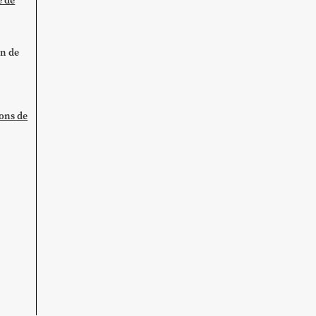
e de
on de
ions de