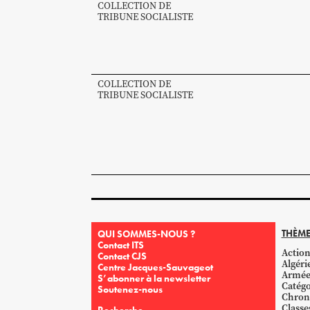
COLLECTION DE
TRIBUNE SOCIALISTE
COLLECTION DE
TRIBUNE SOCIALISTE
THÈME
QUI SOMMES-NOUS ?
Contact ITS
Action
Contact CJS
Algéri
Centre Jacques-Sauvageot
Armé
S’abonner à la newsletter
Catégo
Soutenez-nous
Chron
Classe
Recherche