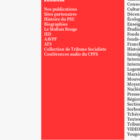
Conso
Nos publications
Cultur
Sites partenaires
Décent
Histoire du PSU
Écolog
Biographies
Ensei
Le Maltais Rouge
Étudi
IED
Fonds
AAVPF
fonds-
ATS
Franc
Collection de Tribune Socialiste
Histoi
Conférences audio du CPFS
Immig
Intern
Intern
Logem
Marxi
Mouve
Moyen
Nucléa
Presse
Région
Sectio
Sorbo
Tchéc
Textes
Tribun
VIDE
Yougos