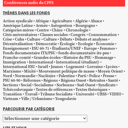
Conférences audio du CPFS
THÈMES DANS LES FONDS
Action syndicale
Afrique
Agriculture
Algérie
Alsace
Amérique Latine
Armée
Autogestion
Bourgogne
Catégories mères
Centre
Chine
Chronologie
Cités universitaires
Classes sociales
Congrès
Consommation
Crise
Cuba
Culture
Culture
Débats
Débats et analyses
Décentralisation
Démocratie
Écologie
Ecologie
Économie
Enseignement
ESU 60-71
Étudiants/UNEF
Europe
Femmes
Fonds documentaire ITS/PSU
fonds-documentaire-its-psu
Franche-comté
Grandes écoles
Histoire du PSU
Hommage
Immigration
International
International (étudiant)
International ESU
Israël
Jeunes
Logement
Lorraine
Lycées
Marxisme
Mixité
Mouvement politique de masse
Moyen Orient
Nord
Normandie
Nucléaire
Palestine
Parti
Police
Presse
PSU 60-90
Réformes
Régions
Régions Ouest
Retraites
Santé
Sections
Social
Socialisme
Sorbonne
Sud-Ouest
Syndicats
Tchécoslovaquie
Textes de références
Textes théoriques
Transition
Travail
Tribune Socialiste
Université
URSS
VIDEO
Vietnam
Ville / Urbanisme
Yougoslavie
PARCOURIR PAR CATÉGORIE
Parcourir
par
L'ITS ET VOUS