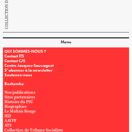
Menu
QUI SOMMES-NOUS ?
Contact ITS
Contact CJS
Centre Jacques-Sauvageot
S’abonner à la newsletter
Soutenez-nous
Recherche
Nos publications
Sites partenaires
Histoire du PSU
Biographies
Le Maltais Rouge
IED
AAVPF
ATS
Collection de Tribune Socialiste