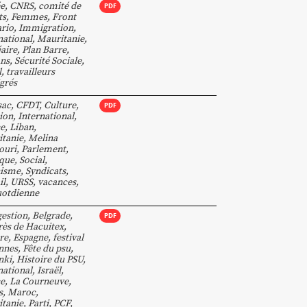
e
,
CNRS
,
comité de
PDF
ts
,
Femmes
,
Front
ario
,
Immigration
,
national
,
Mauritanie
,
aire
,
Plan Barre
,
ns
,
Sécurité Sociale
,
l
,
travailleurs
grés
sac
,
CFDT
,
Culture
,
PDF
tion
,
International
,
ce
,
Liban
,
tanie
,
Melina
ouri
,
Parlement
,
ique
,
Social
,
nisme
,
Syndicats
,
il
,
URSS
,
vacances
,
uotdienne
estion
,
Belgrade
,
PDF
ès de Hacuitex
,
re
,
Espagne
,
festival
nnes
,
Fête du psu
,
nki
,
Histoire du PSU
,
national
,
Israël
,
ce
,
La Courneuve
,
s
,
Maroc
,
tanie
,
Parti
,
PCF
,