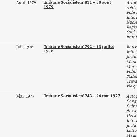
Tribune Socialiste n°831 – 30 août
Août. 1979
Armé
1979
solda
Polis
Inter
Nuclé
Régio
Socia
immi
Tribune Socialiste n°792 – 13 juillet
Juil. 1978
Bous
1978
Infla
Justi
Mauri
Merc
Polit
Stali
Trava
vie q
Tribune Socialiste n°743 – 26 mai 1977
Mai. 1977
Autog
Congr
Cultu
de ca
Helsi
Inter
Justi
Lutte
Mauri