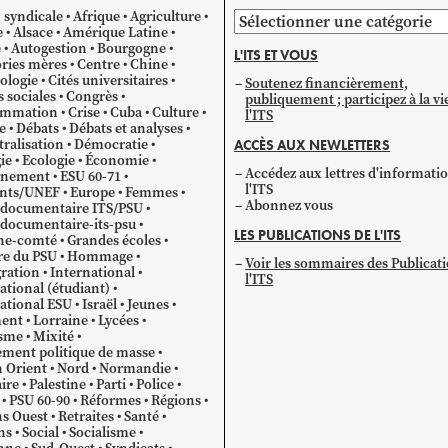
 syndicale
Afrique
Agriculture
Parcourir
e
Alsace
Amérique Latine
par
e
Autogestion
Bourgogne
L'ITS ET VOUS
catégorie
ries mères
Centre
Chine
ologie
Cités universitaires
Soutenez financièrement,
s sociales
Congrès
publiquement ; participez à la vi
mmation
Crise
Cuba
Culture
l'ITS
e
Débats
Débats et analyses
ralisation
Démocratie
ACCÈS AUX NEWLETTERS
ie
Ecologie
Économie
Accédez aux lettres d'informati
gnement
ESU 60-71
l'ITS
ants/UNEF
Europe
Femmes
Abonnez vous
 documentaire ITS/PSU
documentaire-its-psu
LES PUBLICATIONS DE L'ITS
he-comté
Grandes écoles
re du PSU
Hommage
Voir les sommaires des Publicat
ration
International
l'ITS
ational (étudiant)
ational ESU
Israël
Jeunes
ent
Lorraine
Lycées
sme
Mixité
ment politique de masse
 Orient
Nord
Normandie
ire
Palestine
Parti
Police
PSU 60-90
Réformes
Régions
s Ouest
Retraites
Santé
ns
Social
Socialisme