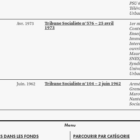
PSU 6
Télév
Urba
Tribune Socialiste n°576 – 25 avril
Avr. 1973
1er m
1973
Contr
Ense
Immi
Inter
ouvri
Mauri
SNES
Syndi
Unive
Urba
Tribune Socialiste n°104 – 2 juin 1962
Juin. 1962
Armé
Gren
Maro
Nant
Socia
Menu
S DANS LES FONDS
PARCOURIR PAR CATÉGORIE