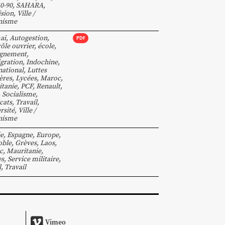
0-90
,
SAHARA
,
ision
,
Ville /
nisme
ai
,
Autogestion
,
PDF
ôle ouvrier
,
école
,
ignement
,
gration
,
Indochine
,
national
,
Luttes
ères
,
Lycées
,
Maroc
,
tanie
,
PCF
,
Renault
,
,
Socialisme
,
cats
,
Travail
,
rsité
,
Ville /
nisme
e
,
Espagne
,
Europe
,
oble
,
Grèves
,
Laos
,
c
,
Mauritanie
,
es
,
Service militaire
,
l
,
Travail
Vimeo