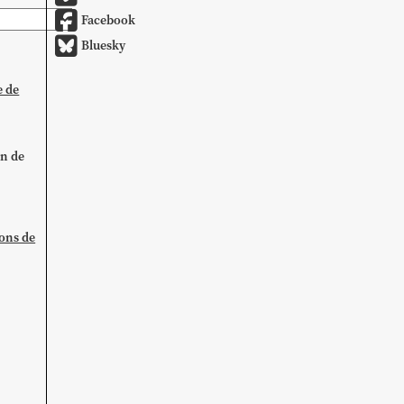
Facebook
Bluesky
e de
on de
ions de