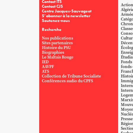
Contact ITS
Action
Contact CJS
Algéri
Centre Jacques-Sauvageot
Armé
S’abonner à la newsletter
Catégo
Soutenez-nous
Chron
Classe
Recherche
Conso
Nos publications
Cultur
Sites partenaires
Décent
Histoire du PSU
Écolog
Biographies
Ensei
Le Maltais Rouge
Étudi
IED
Fonds
AAVPF
fonds-
ATS
Franc
Collection de Tribune Socialiste
Histoi
Conférences audio du CPFS
Immig
Intern
Intern
Logem
Marxi
Mouve
Moyen
Nucléa
Presse
Région
Sectio