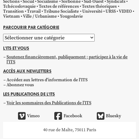
Sections
Social
Socialisme
Sorbonne
Sud-Ouest
Syndicats
Tchécoslovaquie
Textes de références
Textes théoriques
Transition
Travail
Tribune Socialiste
Université
URSS
VIDEO
Vietnam
Ville / Urbanisme
Yougoslavie
PARCOURIR PAR CATÉGORIE
Parcourir
par
L'ITS ET VOUS
catégorie
Soutenez financièrement, publiquement ; participez à la vie de
l'ITS
ACCÈS AUX NEWLETTERS
Accédez aux lettres d'information de l'ITS
Abonnez vous
LES PUBLICATIONS DE L'ITS
Voir les sommaires des Publications de l'ITS
Vimeo
Facebook
Bluesky
40 rue de Malte, 75011 Paris