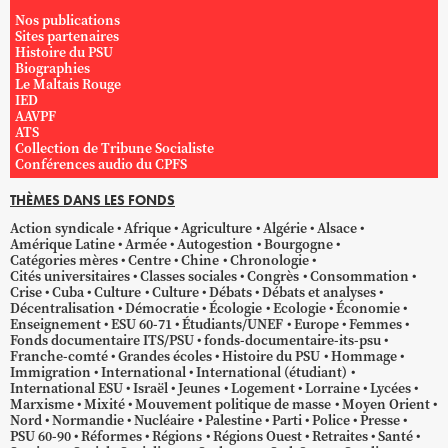
Nos publications
Sites partenaires
Histoire du PSU
Biographies
Le Maltais Rouge
IED
AAVPF
ATS
Collection de Tribune Socialiste
Conférences audio du CPFS
THÈMES DANS LES FONDS
Action syndicale
Afrique
Agriculture
Algérie
Alsace
Amérique Latine
Armée
Autogestion
Bourgogne
Catégories mères
Centre
Chine
Chronologie
Cités universitaires
Classes sociales
Congrès
Consommation
Crise
Cuba
Culture
Culture
Débats
Débats et analyses
Décentralisation
Démocratie
Écologie
Ecologie
Économie
Enseignement
ESU 60-71
Étudiants/UNEF
Europe
Femmes
Fonds documentaire ITS/PSU
fonds-documentaire-its-psu
Franche-comté
Grandes écoles
Histoire du PSU
Hommage
Immigration
International
International (étudiant)
International ESU
Israël
Jeunes
Logement
Lorraine
Lycées
Marxisme
Mixité
Mouvement politique de masse
Moyen Orient
Nord
Normandie
Nucléaire
Palestine
Parti
Police
Presse
PSU 60-90
Réformes
Régions
Régions Ouest
Retraites
Santé