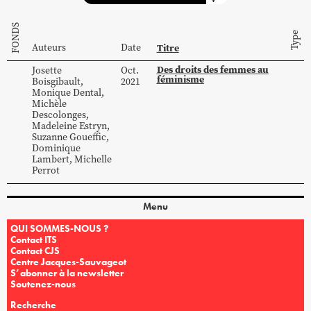
FONDS
Type
Auteurs
Date
Titre
Des droits des femmes au
Josette
Oct.
féminisme
Boisgibault
,
2021
Monique
Dental
,
Michèle
Descolonges
,
Madeleine
Estryn
,
Suzanne
Goueffic
,
Dominique
Lambert
,
Michelle
Perrot
Menu
QUI SOMMES-NOUS ?
Contact ITS
Contact CJS
Centre Jacques-Sauvageot
S’abonner à la newsletter
Soutenez-nous
Recherche