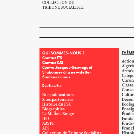
COLLECTION DE
TRIBUNE SOCIALISTE
THÈME
QUI SOMMES-NOUS ?
Contact ITS
Action
Contact CJS
Algéri
Centre Jacques-Sauvageot
Armé
S’abonner à la newsletter
Catégo
Soutenez-nous
Chron
Classe
Recherche
Conso
Nos publications
Cultur
Sites partenaires
Décent
Histoire du PSU
Écolog
Biographies
Ensei
Le Maltais Rouge
Étudi
IED
Fonds
AAVPF
fonds-
ATS
Franc
Collection de Tribune Socialiste
Histoi