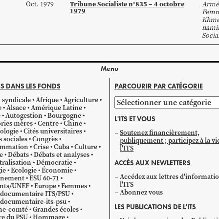
Tribune Socialiste n°835 – 4 octobre
Oct. 1979
Armé
1979
Fem
Khme
nami
Socia
Menu
S DANS LES FONDS
PARCOURIR PAR CATÉGORIE
 syndicale
Afrique
Agriculture
Parcourir
e
Alsace
Amérique Latine
par
e
Autogestion
Bourgogne
L'ITS ET VOUS
catégorie
ries mères
Centre
Chine
ologie
Cités universitaires
Soutenez financièrement,
s sociales
Congrès
publiquement ; participez à la vi
mmation
Crise
Cuba
Culture
l'ITS
e
Débats
Débats et analyses
ralisation
Démocratie
ACCÈS AUX NEWLETTERS
ie
Ecologie
Économie
Accédez aux lettres d'informati
gnement
ESU 60-71
l'ITS
ants/UNEF
Europe
Femmes
Abonnez vous
 documentaire ITS/PSU
documentaire-its-psu
LES PUBLICATIONS DE L'ITS
he-comté
Grandes écoles
re du PSU
Hommage