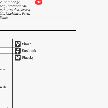
e
,
Cambodge
,
PDF
mes
,
International
,
r
,
Luttes des classes
,
bie
,
Nucléaire
,
Parti
,
lisme
Vimeo
Facebook
Bluesky
e de
on de