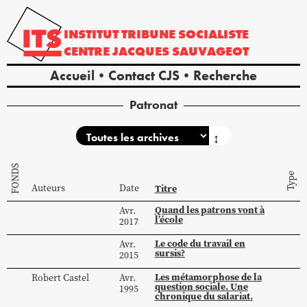
INSTITUT
TRIBUNE
SOCIALISTE
CENTRE
JACQUES
SAUVAGEOT
Accueil
Contact CJS
Recherche
Patronat
↕
FONDS
Type
Auteurs
Date
Titre
Quand les patrons vont à
Avr.
l’école
2017
Le code du travail en
Avr.
sursis?
2015
Les métamorphose de la
Robert
Castel
Avr.
question sociale. Une
1995
chronique du salariat.