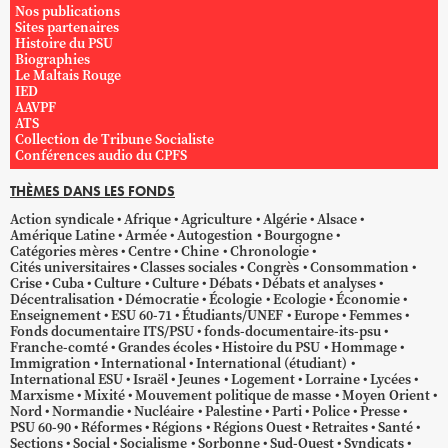
Nos publications
Sites partenaires
Histoire du PSU
Biographies
Le Maltais Rouge
IED
AAVPF
ATS
Collection de Tribune Socialiste
Conférences audio du CPFS
THÈMES DANS LES FONDS
Action syndicale
Afrique
Agriculture
Algérie
Alsace
Amérique Latine
Armée
Autogestion
Bourgogne
Catégories mères
Centre
Chine
Chronologie
Cités universitaires
Classes sociales
Congrès
Consommation
Crise
Cuba
Culture
Culture
Débats
Débats et analyses
Décentralisation
Démocratie
Écologie
Ecologie
Économie
Enseignement
ESU 60-71
Étudiants/UNEF
Europe
Femmes
Fonds documentaire ITS/PSU
fonds-documentaire-its-psu
Franche-comté
Grandes écoles
Histoire du PSU
Hommage
Immigration
International
International (étudiant)
International ESU
Israël
Jeunes
Logement
Lorraine
Lycées
Marxisme
Mixité
Mouvement politique de masse
Moyen Orient
Nord
Normandie
Nucléaire
Palestine
Parti
Police
Presse
PSU 60-90
Réformes
Régions
Régions Ouest
Retraites
Santé
Sections
Social
Socialisme
Sorbonne
Sud-Ouest
Syndicats