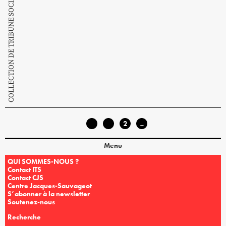
COLLECTION DE TRIBUNE SOCIALISTE
1
2
←
→
Menu
QUI SOMMES-NOUS ?
Contact ITS
Contact CJS
Centre Jacques-Sauvageot
S’abonner à la newsletter
Soutenez-nous
Recherche