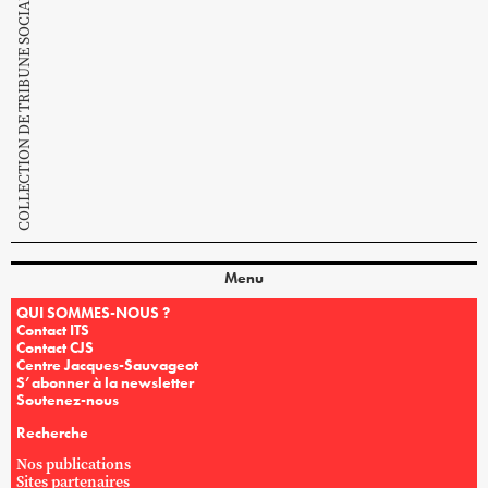
COLLECTION DE TRIBUNE SOCIALISTE
Menu
QUI SOMMES-NOUS ?
Contact ITS
Contact CJS
Centre Jacques-Sauvageot
S’abonner à la newsletter
Soutenez-nous
Recherche
Nos publications
Sites partenaires