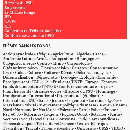
Histoire du PSU
Biographies
Le Maltais Rouge
IED
AAVPF
ATS
Collection de Tribune Socialiste
Conférences audio du CPFS
THÈMES DANS LES FONDS
Action syndicale
Afrique
Agriculture
Algérie
Alsace
Amérique Latine
Armée
Autogestion
Bourgogne
Catégories mères
Centre
Chine
Chronologie
Cités universitaires
Classes sociales
Congrès
Consommation
Crise
Cuba
Culture
Culture
Débats
Débats et analyses
Décentralisation
Démocratie
Écologie
Ecologie
Économie
Enseignement
ESU 60-71
Étudiants/UNEF
Europe
Femmes
Fonds documentaire ITS/PSU
fonds-documentaire-its-psu
Franche-comté
Grandes écoles
Histoire du PSU
Hommage
Immigration
International
International (étudiant)
International ESU
Israël
Jeunes
Logement
Lorraine
Lycées
Marxisme
Mixité
Mouvement politique de masse
Moyen Orient
Nord
Normandie
Nucléaire
Palestine
Parti
Police
Presse
PSU 60-90
Réformes
Régions
Régions Ouest
Retraites
Santé
Sections
Social
Socialisme
Sorbonne
Sud-Ouest
Syndicats
Tchécoslovaquie
Textes de références
Textes théoriques
Transition
Travail
Tribune Socialiste
Université
URSS
VIDEO