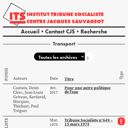
INSTITUT
TRIBUNE
SOCIALISTE
CENTRE
JACQUES
SAUVAGEOT
Accueil
Contact CJS
Recherche
Transport
↕
FONDS
Type
Auteurs
Date
Titre
Pour une autre politique
Cautain
,
Denis
Avr.
de l’eau
Clerc
,
Jean-Louis
2017
Griveau
,
Kerdavid
,
Marquer
,
Thiebaut
,
Paul
Tréguer
Tribune Socialiste n°649 –
Mar.
PDF
15 mars 1975
1975