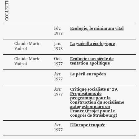
Ecologie, le minimum vital
Fév.
1978
La guérilla écologique
Claude-Marie
Jan.
Vadrot
1978
Ecologie : un siècle de
Claude-Marie
Oct.
tentation apolitique
Vadrot
1977
Le péril européen
Avr.
1977
Critique socialiste n° 29.
Avr.
Propositions de
1977
programme pour la
construction du socialisme
autogestionnaire en
France (Projet pour le
congrès de Strasbourg)
L’Europe truquée
Avr.
1977