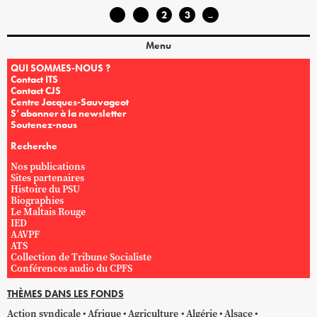
1
2
3
←
→
Menu
QUI SOMMES-NOUS ?
Contact ITS
Contact CJS
Centre Jacques-Sauvageot
S’abonner à la newsletter
Soutenez-nous
Recherche
Nos publications
Sites partenaires
Histoire du PSU
Biographies
Le Maltais Rouge
IED
AAVPF
ATS
Collection de Tribune Socialiste
Conférences audio du CPFS
THÈMES DANS LES FONDS
Action syndicale
Afrique
Agriculture
Algérie
Alsace