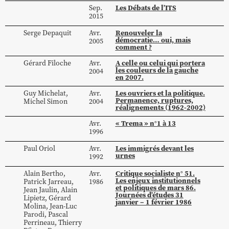
Les Débats de l’ITS
Sep.
2015
Renouveler la
Serge
Depaquit
Avr.
démocratie… oui, mais
2005
comment ?
A celle ou celui qui portera
Gérard
Filoche
Avr.
les couleurs de la gauche
2004
en 2007.
Les ouvriers et la politique.
Guy
Michelat
,
Avr.
Permanence, ruptures,
Michel
Simon
2004
réalignements (1962-2002)
« Trema » n°1 à 13
Avr.
1996
Les immigrés devant les
Paul
Oriol
Avr.
urnes
1992
Critique socialiste n° 51.
Alain
Bertho
,
Avr.
Les enjeux institutionnels
Patrick
Jarreau
,
1986
et politiques de mars 86.
Jean
Jaulin
,
Alain
Journées d’études 31
Lipietz
,
Gérard
janvier – 1 février 1986
Molina
,
Jean-Luc
Parodi
,
Pascal
Perrineau
,
Thierry