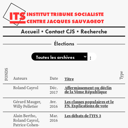
INSTITUT
TRIBUNE
SOCIALISTE
CENTRE
JACQUES
SAUVAGEOT
Accueil
Contact CJS
Recherche
Élections
↕
FONDS
Type
Auteurs
Date
Titre
Affermissement ou déclin
Roland
Cayrol
Déc.
de la Vème République
2017
Les classes populaires et le
Gérard
Mauger
,
Avr.
FN. Explications de vote
Willy
Pelletier
2016
Les débats de l’ITS 3
Alain
Bertho
,
Mar.
Roland
Cayrol
,
2016
Patrice
Cohen-