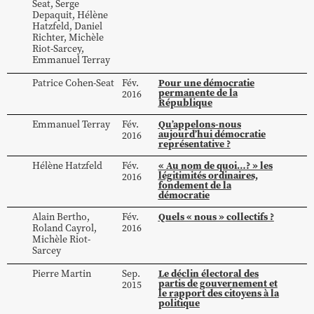
Seat
,
Serge
Depaquit
,
Hélène
Hatzfeld
,
Daniel
Richter
,
Michèle
Riot-Sarcey
,
Emmanuel
Terray
Pour une démocratie
Patrice
Cohen-Seat
Fév.
permanente de la
2016
République
Qu’appelons-nous
Emmanuel
Terray
Fév.
aujourd’hui démocratie
2016
représentative ?
« Au nom de quoi…? » les
Hélène
Hatzfeld
Fév.
légitimités ordinaires,
2016
fondement de la
démocratie
Quels « nous » collectifs ?
Alain
Bertho
,
Fév.
Roland
Cayrol
,
2016
Michèle
Riot-
Sarcey
Le déclin électoral des
Pierre
Martin
Sep.
partis de gouvernement et
2015
le rapport des citoyens à la
politique