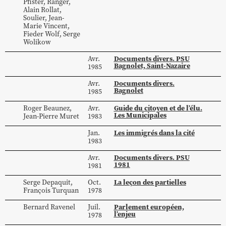
Pfister
,
Ranger
,
Alain
Rollat
,
Soulier
,
Jean-
Marie
Vincent
,
Fieder
Wolf
,
Serge
Wolikow
Documents divers. PSU
Avr.
Bagnolet, Saint-Nazaire
1985
Documents divers.
Avr.
Bagnolet
1985
Guide du citoyen et de l’élu.
Roger
Beaunez
,
Avr.
Les Municipales
Jean-Pierre
Muret
1983
Les immigrés dans la cité
Jan.
1983
Documents divers. PSU
Avr.
1981
1981
La leçon des partielles
Serge
Depaquit
,
Oct.
François
Turquan
1978
Parlement européen,
Bernard
Ravenel
Juil.
l’enjeu
1978