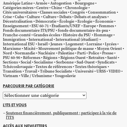
Amérique Latine
Armée
Autogestion
Bourgogne
Catégories mères
Centre
Chine
Chronologie
Cités universitaires
Classes sociales
Congrès
Consommation
Crise
Cuba
Culture
Culture
Débats
Débats et analyses
Décentralisation
Démocratie
Écologie
Ecologie
Économie
Enseignement
ESU 60-71
Étudiants/UNEF
Europe
Femmes
Fonds documentaire ITS/PSU
fonds-documentaire-its-psu
Franche-comté
Grandes écoles
Histoire du PSU
Hommage
Immigration
International
International (étudiant)
International ESU
Israël
Jeunes
Logement
Lorraine
Lycées
Marxisme
Mixité
Mouvement politique de masse
Moyen Orient
Nord
Normandie
Nucléaire
Palestine
Parti
Police
Presse
PSU 60-90
Réformes
Régions
Régions Ouest
Retraites
Santé
Sections
Social
Socialisme
Sorbonne
Sud-Ouest
Syndicats
Tchécoslovaquie
Textes de références
Textes théoriques
Transition
Travail
Tribune Socialiste
Université
URSS
VIDEO
Vietnam
Ville / Urbanisme
Yougoslavie
PARCOURIR PAR CATÉGORIE
Parcourir
par
L'ITS ET VOUS
catégorie
Soutenez financièrement, publiquement ; participez à la vie de
l'ITS
ACCÈS AUX NEWLETTERS