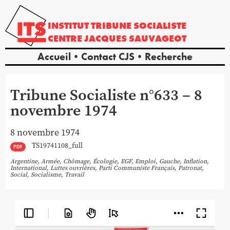
INSTITUT
TRIBUNE
SOCIALISTE
CENTRE
JACQUES
SAUVAGEOT
Accueil
Contact CJS
Recherche
Tribune Socialiste n°633 – 8
novembre 1974
8 novembre 1974
TS19741108_full
PDF
Argentine
,
Armée
,
Chômage
,
Écologie
,
EGF
,
Emploi
,
Gauche
,
Inflation
,
International
,
Luttes ouvrières
,
Parti Communiste Français
,
Patronat
,
Social
,
Socialisme
,
Travail