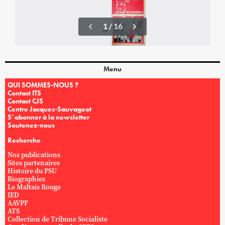
Menu
QUI SOMMES-NOUS ?
Contact ITS
Contact CJS
Centre Jacques-Sauvageot
S’abonner à la newsletter
Soutenez-nous
Recherche
Nos publications
Sites partenaires
Histoire du PSU
Biographies
Le Maltais Rouge
IED
AAVPF
ATS
Collection de Tribune Socialiste