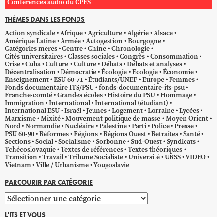
Conférences audio du CPFS
THÈMES DANS LES FONDS
Action syndicale
Afrique
Agriculture
Algérie
Alsace
Amérique Latine
Armée
Autogestion
Bourgogne
Catégories mères
Centre
Chine
Chronologie
Cités universitaires
Classes sociales
Congrès
Consommation
Crise
Cuba
Culture
Culture
Débats
Débats et analyses
Décentralisation
Démocratie
Écologie
Ecologie
Économie
Enseignement
ESU 60-71
Étudiants/UNEF
Europe
Femmes
Fonds documentaire ITS/PSU
fonds-documentaire-its-psu
Franche-comté
Grandes écoles
Histoire du PSU
Hommage
Immigration
International
International (étudiant)
International ESU
Israël
Jeunes
Logement
Lorraine
Lycées
Marxisme
Mixité
Mouvement politique de masse
Moyen Orient
Nord
Normandie
Nucléaire
Palestine
Parti
Police
Presse
PSU 60-90
Réformes
Régions
Régions Ouest
Retraites
Santé
Sections
Social
Socialisme
Sorbonne
Sud-Ouest
Syndicats
Tchécoslovaquie
Textes de références
Textes théoriques
Transition
Travail
Tribune Socialiste
Université
URSS
VIDEO
Vietnam
Ville / Urbanisme
Yougoslavie
PARCOURIR PAR CATÉGORIE
Parcourir
par
L'ITS ET VOUS
catégorie