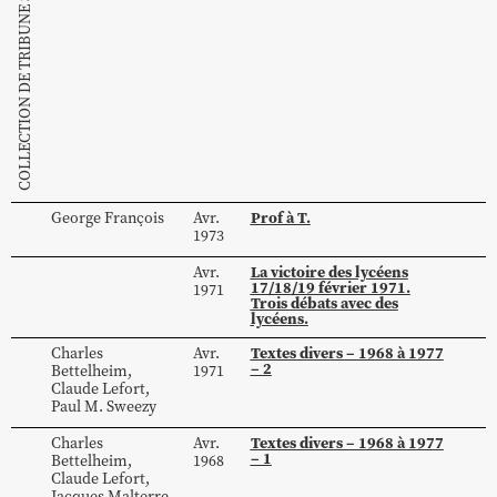
COLLECTION DE TRIBUNE SOCIALISTE
Prof à T.
George
François
Avr.
1973
La victoire des lycéens
Avr.
17/18/19 février 1971.
1971
Trois débats avec des
lycéens.
Textes divers – 1968 à 1977
Charles
Avr.
– 2
Bettelheim
,
1971
Claude
Lefort
,
Paul M.
Sweezy
Textes divers – 1968 à 1977
Charles
Avr.
– 1
Bettelheim
,
1968
Claude
Lefort
,
Jacques
Malterre
,