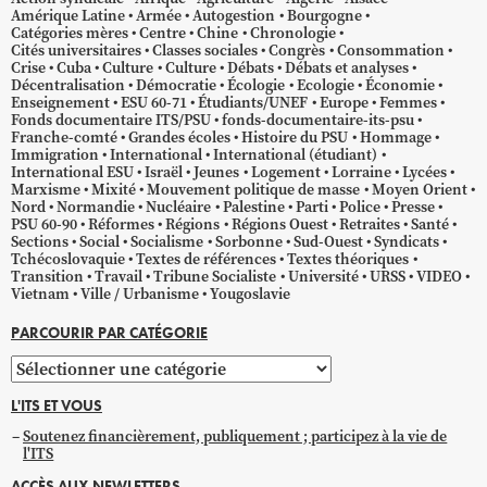
Amérique Latine
Armée
Autogestion
Bourgogne
Catégories mères
Centre
Chine
Chronologie
Cités universitaires
Classes sociales
Congrès
Consommation
Crise
Cuba
Culture
Culture
Débats
Débats et analyses
Décentralisation
Démocratie
Écologie
Ecologie
Économie
Enseignement
ESU 60-71
Étudiants/UNEF
Europe
Femmes
Fonds documentaire ITS/PSU
fonds-documentaire-its-psu
Franche-comté
Grandes écoles
Histoire du PSU
Hommage
Immigration
International
International (étudiant)
International ESU
Israël
Jeunes
Logement
Lorraine
Lycées
Marxisme
Mixité
Mouvement politique de masse
Moyen Orient
Nord
Normandie
Nucléaire
Palestine
Parti
Police
Presse
PSU 60-90
Réformes
Régions
Régions Ouest
Retraites
Santé
Sections
Social
Socialisme
Sorbonne
Sud-Ouest
Syndicats
Tchécoslovaquie
Textes de références
Textes théoriques
Transition
Travail
Tribune Socialiste
Université
URSS
VIDEO
Vietnam
Ville / Urbanisme
Yougoslavie
PARCOURIR PAR CATÉGORIE
Parcourir
par
L'ITS ET VOUS
catégorie
Soutenez financièrement, publiquement ; participez à la vie de
l'ITS
ACCÈS AUX NEWLETTERS