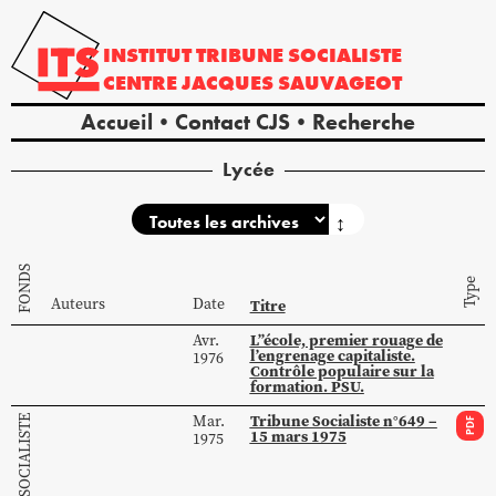
INSTITUT
TRIBUNE
SOCIALISTE
CENTRE
JACQUES
SAUVAGEOT
Accueil
Contact CJS
Recherche
Lycée
↕
FONDS
Type
Auteurs
Date
Titre
L’’école, premier rouage de
Avr.
l’engrenage capitaliste.
1976
Contrôle populaire sur la
formation. PSU.
Tribune Socialiste n°649 –
Mar.
PDF
15 mars 1975
1975