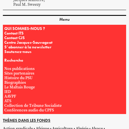
Paul M.
Sweezy
Menu
QUI SOMMES-NOUS ?
Contact ITS
Contact CJS
Centre Jacques-Sauvageot
S’abonner à la newsletter
Soutenez-nous
Recherche
Nos publications
Sites partenaires
Histoire du PSU
Biographies
Le Maltais Rouge
IED
AAVPF
ATS
Collection de Tribune Socialiste
Conférences audio du CPFS
THÈMES DANS LES FONDS
Action syndicale
Afrique
Agriculture
Algérie
Alsace