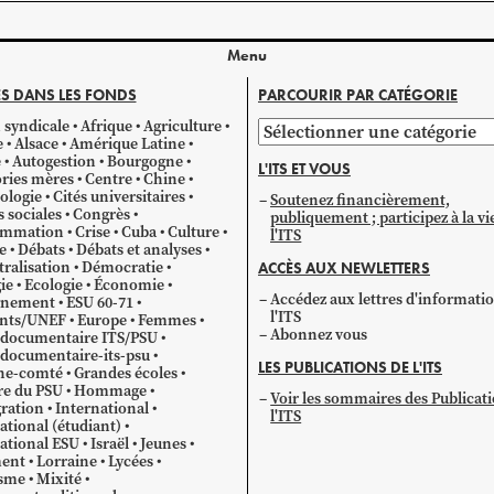
Menu
S DANS LES FONDS
PARCOURIR PAR CATÉGORIE
 syndicale
Afrique
Agriculture
Parcourir
e
Alsace
Amérique Latine
par
e
Autogestion
Bourgogne
L'ITS ET VOUS
catégorie
ries mères
Centre
Chine
ologie
Cités universitaires
Soutenez financièrement,
s sociales
Congrès
publiquement ; participez à la vi
mmation
Crise
Cuba
Culture
l'ITS
e
Débats
Débats et analyses
ralisation
Démocratie
ACCÈS AUX NEWLETTERS
ie
Ecologie
Économie
Accédez aux lettres d'informati
gnement
ESU 60-71
l'ITS
ants/UNEF
Europe
Femmes
Abonnez vous
 documentaire ITS/PSU
documentaire-its-psu
LES PUBLICATIONS DE L'ITS
he-comté
Grandes écoles
re du PSU
Hommage
Voir les sommaires des Publicat
ration
International
l'ITS
ational (étudiant)
ational ESU
Israël
Jeunes
ent
Lorraine
Lycées
sme
Mixité