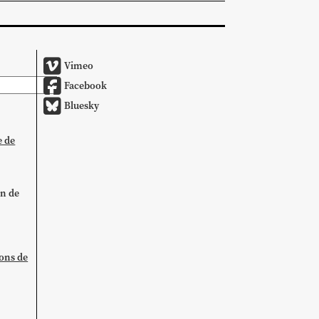
Vimeo
Facebook
Bluesky
e de
on de
ions de