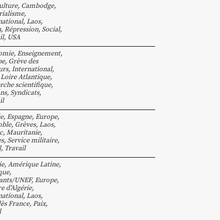
ulture
,
Cambodge
,
ialisme
,
national
,
Laos
,
n
,
Répression
,
Social
,
il
,
USA
omie
,
Enseignement
,
pe
,
Grève des
urs
,
International
,
,
Loire Atlantique
,
rche scientifique
,
ns
,
Syndicats
,
il
e
,
Espagne
,
Europe
,
oble
,
Grèves
,
Laos
,
c
,
Mauritanie
,
es
,
Service militaire
,
l
,
Travail
ie
,
Amérique Latine
,
que
,
iants/UNEF
,
Europe
,
e d’Algérie
,
national
,
Laos
,
ès France
,
Paix
,
l