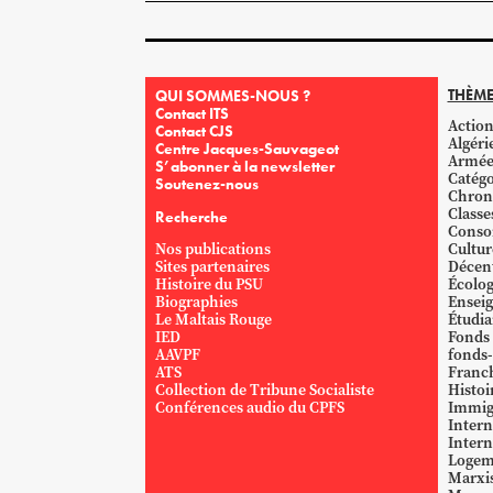
THÈME
QUI SOMMES-NOUS ?
Contact ITS
Action
Contact CJS
Algéri
Centre Jacques-Sauvageot
Armé
S’abonner à la newsletter
Catégo
Soutenez-nous
Chron
Classe
Recherche
Conso
Nos publications
Cultur
Sites partenaires
Décent
Histoire du PSU
Écolog
Biographies
Ensei
Le Maltais Rouge
Étudi
IED
Fonds
AAVPF
fonds-
ATS
Franc
Collection de Tribune Socialiste
Histoi
Conférences audio du CPFS
Immig
Intern
Intern
Logem
Marxi