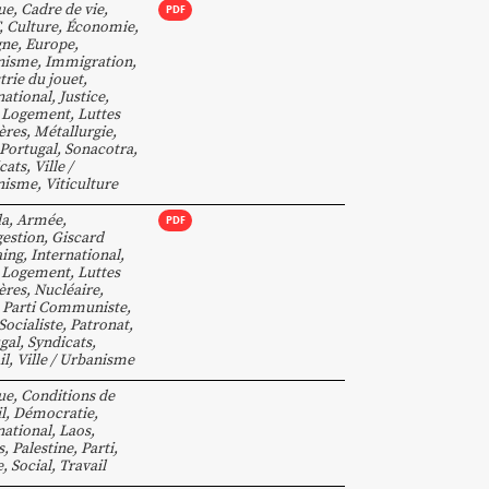
ue
,
Cadre de vie
,
PDF
,
Culture
,
Économie
,
gne
,
Europe
,
nisme
,
Immigration
,
trie du jouet
,
national
,
Justice
,
,
Logement
,
Luttes
ères
,
Métallurgie
,
Portugal
,
Sonacotra
,
cats
,
Ville /
nisme
,
Viticulture
la
,
Armée
,
PDF
estion
,
Giscard
aing
,
International
,
,
Logement
,
Luttes
ères
,
Nucléaire
,
,
Parti Communiste
,
Socialiste
,
Patronat
,
gal
,
Syndicats
,
il
,
Ville / Urbanisme
ue
,
Conditions de
l
,
Démocratie
,
national
,
Laos
,
s
,
Palestine
,
Parti
,
e
,
Social
,
Travail