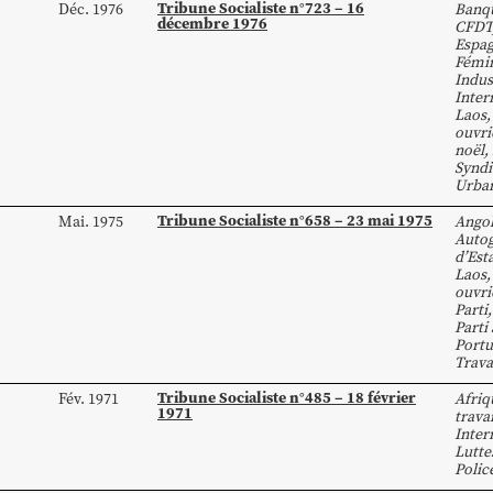
Tribune Socialiste n°723 – 16
Déc. 1976
Banq
décembre 1976
CFDT
Espa
Fémi
Indus
Inter
Laos
ouvri
noël
,
Syndi
Urba
Tribune Socialiste n°658 – 23 mai 1975
Mai. 1975
Ango
Autog
d’Est
Laos
ouvri
Parti
Parti 
Portu
Trava
Tribune Socialiste n°485 – 18 février
Fév. 1971
Afriq
1971
travai
Inter
Lutte
Polic