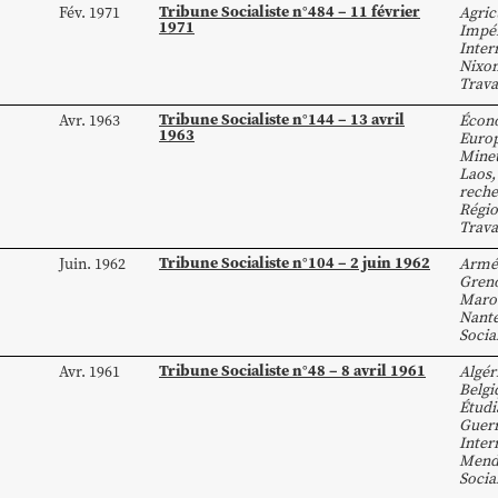
Tribune Socialiste n°484 – 11 février
Fév. 1971
Agric
1971
Impér
Inter
Nixo
Trava
Tribune Socialiste n°144 – 13 avril
Avr. 1963
Écon
1963
Euro
Mine
Laos
reche
Régio
Trava
Tribune Socialiste n°104 – 2 juin 1962
Juin. 1962
Armé
Gren
Maro
Nant
Socia
Tribune Socialiste n°48 – 8 avril 1961
Avr. 1961
Algér
Belgi
Étud
Guerr
Inter
Mend
Socia