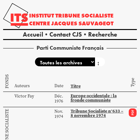
INSTITUT
TRIBUNE
SOCIALISTE
CENTRE
JACQUES
SAUVAGEOT
Accueil
Contact CJS
Recherche
Parti Communiste Français
↕
FONDS
Type
Auteurs
Date
Titre
Europe occidentale : la
Victor
Fay
Déc.
fronde communiste
1976
Tribune Socialiste n°633 –
Nov.
PDF
8 novembre 1974
1974