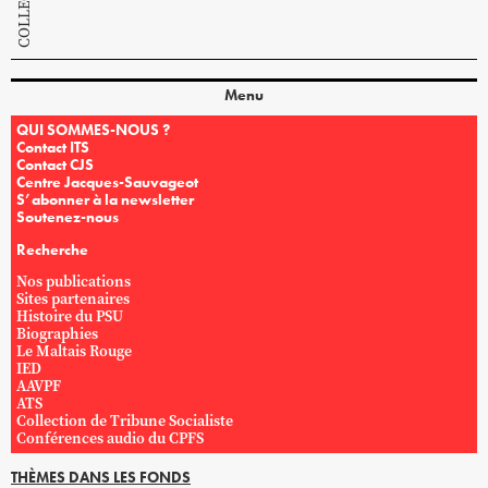
Menu
QUI SOMMES-NOUS ?
Contact ITS
Contact CJS
Centre Jacques-Sauvageot
S’abonner à la newsletter
Soutenez-nous
Recherche
Nos publications
Sites partenaires
Histoire du PSU
Biographies
Le Maltais Rouge
IED
AAVPF
ATS
Collection de Tribune Socialiste
Conférences audio du CPFS
THÈMES DANS LES FONDS