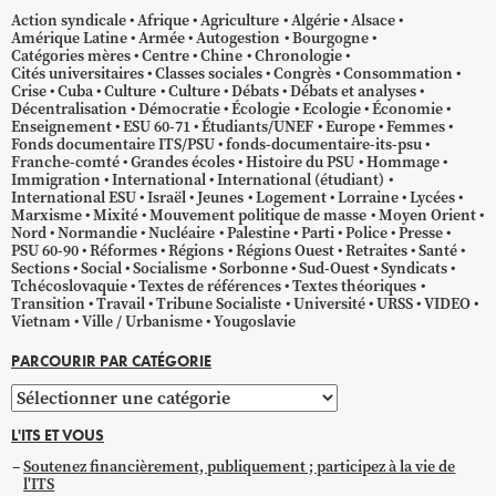
Action syndicale
Afrique
Agriculture
Algérie
Alsace
Amérique Latine
Armée
Autogestion
Bourgogne
Catégories mères
Centre
Chine
Chronologie
Cités universitaires
Classes sociales
Congrès
Consommation
Crise
Cuba
Culture
Culture
Débats
Débats et analyses
Décentralisation
Démocratie
Écologie
Ecologie
Économie
Enseignement
ESU 60-71
Étudiants/UNEF
Europe
Femmes
Fonds documentaire ITS/PSU
fonds-documentaire-its-psu
Franche-comté
Grandes écoles
Histoire du PSU
Hommage
Immigration
International
International (étudiant)
International ESU
Israël
Jeunes
Logement
Lorraine
Lycées
Marxisme
Mixité
Mouvement politique de masse
Moyen Orient
Nord
Normandie
Nucléaire
Palestine
Parti
Police
Presse
PSU 60-90
Réformes
Régions
Régions Ouest
Retraites
Santé
Sections
Social
Socialisme
Sorbonne
Sud-Ouest
Syndicats
Tchécoslovaquie
Textes de références
Textes théoriques
Transition
Travail
Tribune Socialiste
Université
URSS
VIDEO
Vietnam
Ville / Urbanisme
Yougoslavie
PARCOURIR PAR CATÉGORIE
Parcourir
par
L'ITS ET VOUS
catégorie
Soutenez financièrement, publiquement ; participez à la vie de
l'ITS