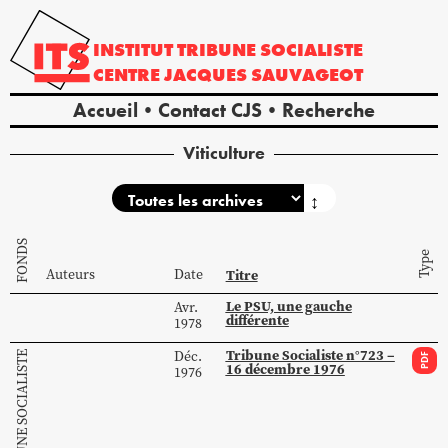
INSTITUT
TRIBUNE
SOCIALISTE
CENTRE
JACQUES
SAUVAGEOT
Accueil
Contact CJS
Recherche
Viticulture
↕
FONDS
Type
Auteurs
Date
Titre
Le PSU, une gauche
Avr.
différente
1978
Tribune Socialiste n°723 –
Déc.
PDF
16 décembre 1976
1976