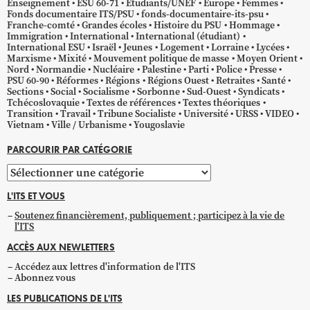
Enseignement
ESU 60-71
Étudiants/UNEF
Europe
Femmes
Fonds documentaire ITS/PSU
fonds-documentaire-its-psu
Franche-comté
Grandes écoles
Histoire du PSU
Hommage
Immigration
International
International (étudiant)
International ESU
Israël
Jeunes
Logement
Lorraine
Lycées
Marxisme
Mixité
Mouvement politique de masse
Moyen Orient
Nord
Normandie
Nucléaire
Palestine
Parti
Police
Presse
PSU 60-90
Réformes
Régions
Régions Ouest
Retraites
Santé
Sections
Social
Socialisme
Sorbonne
Sud-Ouest
Syndicats
Tchécoslovaquie
Textes de références
Textes théoriques
Transition
Travail
Tribune Socialiste
Université
URSS
VIDEO
Vietnam
Ville / Urbanisme
Yougoslavie
PARCOURIR PAR CATÉGORIE
Parcourir
par
L'ITS ET VOUS
catégorie
Soutenez financièrement, publiquement ; participez à la vie de
l'ITS
ACCÈS AUX NEWLETTERS
Accédez aux lettres d'information de l'ITS
Abonnez vous
LES PUBLICATIONS DE L'ITS