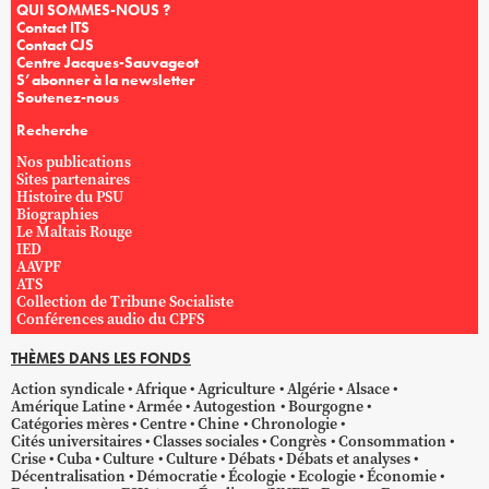
QUI SOMMES-NOUS ?
Contact ITS
Contact CJS
Centre Jacques-Sauvageot
S’abonner à la newsletter
Soutenez-nous
Recherche
Nos publications
Sites partenaires
Histoire du PSU
Biographies
Le Maltais Rouge
IED
AAVPF
ATS
Collection de Tribune Socialiste
Conférences audio du CPFS
THÈMES DANS LES FONDS
Action syndicale
Afrique
Agriculture
Algérie
Alsace
Amérique Latine
Armée
Autogestion
Bourgogne
Catégories mères
Centre
Chine
Chronologie
Cités universitaires
Classes sociales
Congrès
Consommation
Crise
Cuba
Culture
Culture
Débats
Débats et analyses
Décentralisation
Démocratie
Écologie
Ecologie
Économie