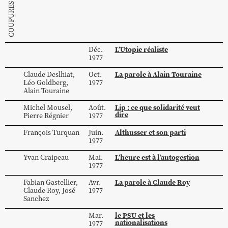
L’Utopie réaliste
Déc.
1977
La parole à Alain Touraine
Claude
Deslhiat
,
Oct.
Léo
Goldberg
,
1977
Alain
Touraine
Lip : ce que solidarité veut
Michel
Mousel
,
Août.
dire
Pierre
Régnier
1977
Althusser et son parti
François
Turquan
Juin.
1977
L’heure est à l’autogestion
Yvan
Craipeau
Mai.
1977
La parole à Claude Roy
Fabian
Gastellier
,
Avr.
Claude
Roy
,
José
1977
Sanchez
le PSU et les
Mar.
nationalisations
1977