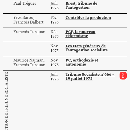
Brest, tribune de
Paul
Tréguer
Juil.
l’autogestion
1976
Contrôler la production
Yves
Barou
,
Fév.
François
Dalbert
1976
PCF, le nouveau
François
Turquan
Déc.
réformisme
1975
Les Etats généraux de
Nov.
l’autogestion socialiste
1975
PC, orthodoxie et
Maurice
Najman
,
Nov.
autonomie
François
Turquan
1975
Tribune Socialiste n°666 –
Juil.
COLLECTION DE TRIBUNE SOCIALISTE
PDF
19 juillet 1975
1975