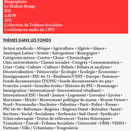
Biographies
Le Maltais Rouge
IED
AAVPF
ATS
Collection de Tribune Socialiste
Conférences audio du CPFS
THÈMES DANS LES FONDS
Action syndicale
Afrique
Agriculture
Algérie
Alsace
Amérique Latine
Armée
Autogestion
Bourgogne
Catégories mères
Centre
Chine
Chronologie
Cités universitaires
Classes sociales
Congrès
Consommation
Crise
Cuba
Culture
Culture
Débats
Débats et analyses
Décentralisation
Démocratie
Écologie
Ecologie
Économie
Enseignement
ESU 60-71
Étudiants/UNEF
Europe
Femmes
Fonds documentaire ITS/PSU
fonds-documentaire-its-psu
Franche-comté
Grandes écoles
Histoire du PSU
Hommage
Immigration
International
International (étudiant)
International ESU
Israël
Jeunes
Logement
Lorraine
Lycées
Marxisme
Mixité
Mouvement politique de masse
Moyen Orient
Nord
Normandie
Nucléaire
Palestine
Parti
Police
Presse
PSU 60-90
Réformes
Régions
Régions Ouest
Retraites
Santé
Sections
Social
Socialisme
Sorbonne
Sud-Ouest
Syndicats
Tchécoslovaquie
Textes de références
Textes théoriques
Transition
Travail
Tribune Socialiste
Université
URSS
VIDEO
Vietnam
Ville / Urbanisme
Yougoslavie