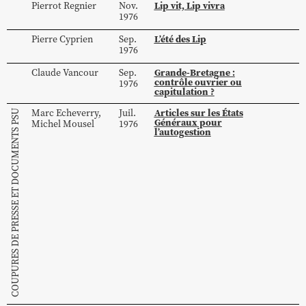
Lip vit, Lip vivra
Pierrot
Regnier
Nov.
1976
L’été des Lip
Pierre
Cyprien
Sep.
1976
Grande-Bretagne :
Claude
Vancour
Sep.
contrôle ouvrier ou
1976
capitulation ?
Articles sur les États
Marc
Echeverry
,
Juil.
COUPURES DE PRESSE ET DOCUMENTS PSU
Généraux pour
Michel
Mousel
1976
l’autogestion