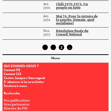
Chili 1970-1973. Un
Avr.
peuple en lutte
1974
Mai 74. Pour la victoire de
Avr.
la gauche. Demain, quel
1974
socialisme?
Résolution finale du
Nov.
Conseil National
1973
1
2
←
→
Menu
QUI SOMMES-NOUS ?
Contact ITS
Contact CJS
Centre Jacques-Sauvageot
S’abonner à la newsletter
Soutenez-nous
Recherche
Nos publications
Sites partenaires
Histoire du PSU