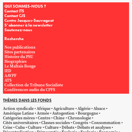
QUI SOMMES-NOUS ?
Contact ITS
Contact CJS
Centre Jacques-Sauvageot
S’abonner à la newsletter
Soutenez-nous
Recherche
Nos publications
Sites partenaires
Histoire du PSU
Biographies
Le Maltais Rouge
IED
AAVPF
ATS
Collection de Tribune Socialiste
Conférences audio du CPFS
THÈMES DANS LES FONDS
Action syndicale
Afrique
Agriculture
Algérie
Alsace
Amérique Latine
Armée
Autogestion
Bourgogne
Catégories mères
Centre
Chine
Chronologie
Cités universitaires
Classes sociales
Congrès
Consommation
Crise
Cuba
Culture
Culture
Débats
Débats et analyses