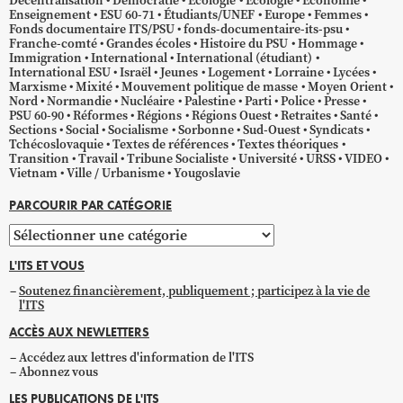
Décentralisation
Démocratie
Écologie
Ecologie
Économie
Enseignement
ESU 60-71
Étudiants/UNEF
Europe
Femmes
Fonds documentaire ITS/PSU
fonds-documentaire-its-psu
Franche-comté
Grandes écoles
Histoire du PSU
Hommage
Immigration
International
International (étudiant)
International ESU
Israël
Jeunes
Logement
Lorraine
Lycées
Marxisme
Mixité
Mouvement politique de masse
Moyen Orient
Nord
Normandie
Nucléaire
Palestine
Parti
Police
Presse
PSU 60-90
Réformes
Régions
Régions Ouest
Retraites
Santé
Sections
Social
Socialisme
Sorbonne
Sud-Ouest
Syndicats
Tchécoslovaquie
Textes de références
Textes théoriques
Transition
Travail
Tribune Socialiste
Université
URSS
VIDEO
Vietnam
Ville / Urbanisme
Yougoslavie
PARCOURIR PAR CATÉGORIE
Parcourir
par
L'ITS ET VOUS
catégorie
Soutenez financièrement, publiquement ; participez à la vie de
l'ITS
ACCÈS AUX NEWLETTERS
Accédez aux lettres d'information de l'ITS
Abonnez vous
LES PUBLICATIONS DE L'ITS