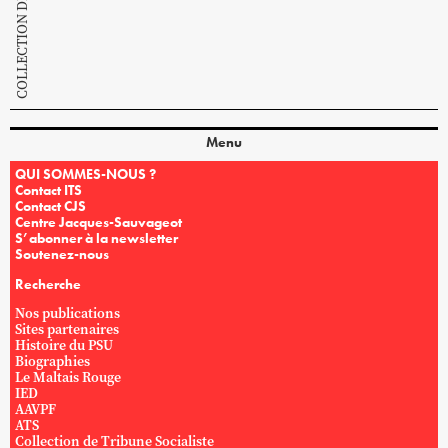
Menu
QUI SOMMES-NOUS ?
Contact ITS
Contact CJS
Centre Jacques-Sauvageot
S’abonner à la newsletter
Soutenez-nous
Recherche
Nos publications
Sites partenaires
Histoire du PSU
Biographies
Le Maltais Rouge
IED
AAVPF
ATS
Collection de Tribune Socialiste