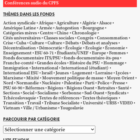
Conférences audio du CPFS
THÈMES DANS LES FONDS
Action syndicale
Afrique
Agriculture
Algérie
Alsace
Amérique Latine
Armée
Autogestion
Bourgogne
Catégories mères
Centre
Chine
Chronologie
Cités universitaires
Classes sociales
Congrès
Consommation
Crise
Cuba
Culture
Culture
Débats
Débats et analyses
Décentralisation
Démocratie
Écologie
Ecologie
Économie
Enseignement
ESU 60-71
Étudiants/UNEF
Europe
Femmes
Fonds documentaire ITS/PSU
fonds-documentaire-its-psu
Franche-comté
Grandes écoles
Histoire du PSU
Hommage
Immigration
International
International (étudiant)
International ESU
Israël
Jeunes
Logement
Lorraine
Lycées
Marxisme
Mixité
Mouvement politique de masse
Moyen Orient
Nord
Normandie
Nucléaire
Palestine
Parti
Police
Presse
PSU 60-90
Réformes
Régions
Régions Ouest
Retraites
Santé
Sections
Social
Socialisme
Sorbonne
Sud-Ouest
Syndicats
Tchécoslovaquie
Textes de références
Textes théoriques
Transition
Travail
Tribune Socialiste
Université
URSS
VIDEO
Vietnam
Ville / Urbanisme
Yougoslavie
PARCOURIR PAR CATÉGORIE
Parcourir
par
L'ITS ET VOUS