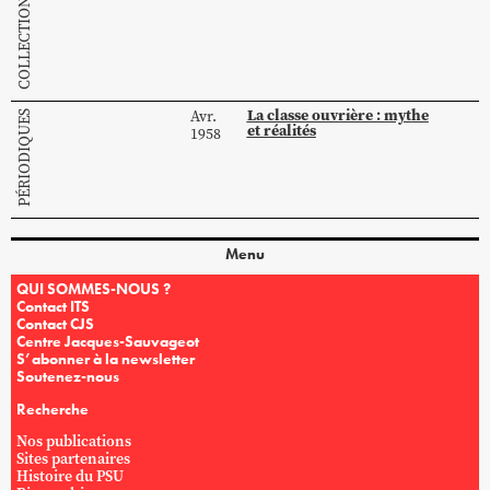
La classe ouvrière : mythe
Avr.
PÉRIODIQUES
et réalités
1958
Menu
QUI SOMMES-NOUS ?
Contact ITS
Contact CJS
Centre Jacques-Sauvageot
S’abonner à la newsletter
Soutenez-nous
Recherche
Nos publications
Sites partenaires
Histoire du PSU