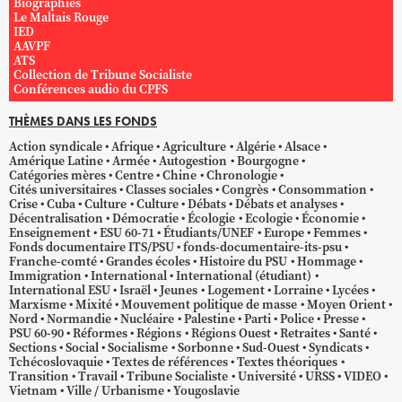
Biographies
Le Maltais Rouge
IED
AAVPF
ATS
Collection de Tribune Socialiste
Conférences audio du CPFS
THÈMES DANS LES FONDS
Action syndicale
Afrique
Agriculture
Algérie
Alsace
Amérique Latine
Armée
Autogestion
Bourgogne
Catégories mères
Centre
Chine
Chronologie
Cités universitaires
Classes sociales
Congrès
Consommation
Crise
Cuba
Culture
Culture
Débats
Débats et analyses
Décentralisation
Démocratie
Écologie
Ecologie
Économie
Enseignement
ESU 60-71
Étudiants/UNEF
Europe
Femmes
Fonds documentaire ITS/PSU
fonds-documentaire-its-psu
Franche-comté
Grandes écoles
Histoire du PSU
Hommage
Immigration
International
International (étudiant)
International ESU
Israël
Jeunes
Logement
Lorraine
Lycées
Marxisme
Mixité
Mouvement politique de masse
Moyen Orient
Nord
Normandie
Nucléaire
Palestine
Parti
Police
Presse
PSU 60-90
Réformes
Régions
Régions Ouest
Retraites
Santé
Sections
Social
Socialisme
Sorbonne
Sud-Ouest
Syndicats
Tchécoslovaquie
Textes de références
Textes théoriques
Transition
Travail
Tribune Socialiste
Université
URSS
VIDEO
Vietnam
Ville / Urbanisme
Yougoslavie