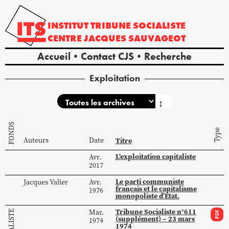
INSTITUT
TRIBUNE
SOCIALISTE
CENTRE
JACQUES
SAUVAGEOT
Accueil
Contact CJS
Recherche
Exploitation
↕
FONDS
Type
Auteurs
Date
Titre
L’exploitation capitaliste
Avr.
2017
Le parti communiste
Jacques
Valier
Avr.
français et le capitalisme
1976
monopoliste d’Etat.
Tribune Socialiste n°611
Mar.
PDF
(supplément) – 23 mars
1974
1974