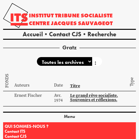
INSTITUT
TRIBUNE
SOCIALISTE
CENTRE
JACQUES
SAUVAGEOT
Accueil
Contact CJS
Recherche
Gratz
↕
FONDS
Type
Auteurs
Date
Titre
Le grand rêve socialiste.
Ernest
Fischer
Avr.
Souvenirs et réflexions.
1974
Menu
QUI SOMMES-NOUS ?
Contact ITS
Contact CJS