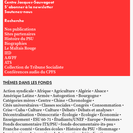
Centre Jacques-Sauvageot
S’abonner à la newsletter
Soutenez-nous
Recherche
Nos publications
Sites partenaires
Histoire du PSU
Biographies
Le Maltais Rouge
IED
AAVPF
ATS
Collection de Tribune Socialiste
Conférences audio du CPFS
THÈMES DANS LES FONDS
Action syndicale
Afrique
Agriculture
Algérie
Alsace
Amérique Latine
Armée
Autogestion
Bourgogne
Catégories mères
Centre
Chine
Chronologie
Cités universitaires
Classes sociales
Congrès
Consommation
Crise
Cuba
Culture
Culture
Débats
Débats et analyses
Décentralisation
Démocratie
Écologie
Ecologie
Économie
Enseignement
ESU 60-71
Étudiants/UNEF
Europe
Femmes
Fonds documentaire ITS/PSU
fonds-documentaire-its-psu
Franche-comté
Grandes écoles
Histoire du PSU
Hommage