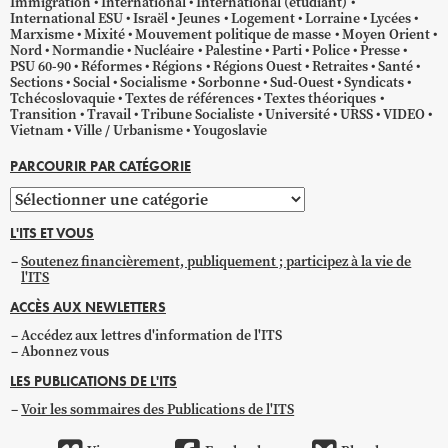
Immigration
International
International (étudiant)
International ESU
Israël
Jeunes
Logement
Lorraine
Lycées
Marxisme
Mixité
Mouvement politique de masse
Moyen Orient
Nord
Normandie
Nucléaire
Palestine
Parti
Police
Presse
PSU 60-90
Réformes
Régions
Régions Ouest
Retraites
Santé
Sections
Social
Socialisme
Sorbonne
Sud-Ouest
Syndicats
Tchécoslovaquie
Textes de références
Textes théoriques
Transition
Travail
Tribune Socialiste
Université
URSS
VIDEO
Vietnam
Ville / Urbanisme
Yougoslavie
PARCOURIR PAR CATÉGORIE
Parcourir
par
L'ITS ET VOUS
catégorie
Soutenez financièrement, publiquement ; participez à la vie de
l'ITS
ACCÈS AUX NEWLETTERS
Accédez aux lettres d'information de l'ITS
Abonnez vous
LES PUBLICATIONS DE L'ITS
Voir les sommaires des Publications de l'ITS