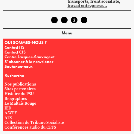
transports, front socialiste,
travail entreprises…
1
2
←
→
Menu
QUI SOMMES-NOUS ?
Contact ITS
Contact CJS
Centre Jacques-Sauvageot
S’abonner à la newsletter
Soutenez-nous
Recherche
Nos publications
Sites partenaires
Histoire du PSU
Biographies
Le Maltais Rouge
IED
AAVPF
ATS
Collection de Tribune Socialiste
Conférences audio du CPFS