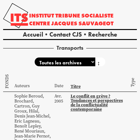
INSTITUT
TRIBUNE
SOCIALISTE
CENTRE
JACQUES
SAUVAGEOT
Accueil
Contact CJS
Recherche
Transports
↕
FONDS
Type
Auteurs
Date
Titre
Le conflit en grève ?
Sophie
Beroud
,
Avr.
Tendances et perspectives
Brochard
,
2005
de la conflictualité
Cartron
,
Guy
contemporaine
Groux
,
Hilal
,
Denis
Jean-Michel
,
Eric
Lagneau
,
Benoît
Lepley
,
René
Mouriaux
,
Jean-Marie
Pernot
,