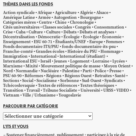
THÈMES DANS LES FONDS
Action syndicale
Afrique
Agriculture
Algérie
Alsace
Amérique Latine
Armée
Autogestion
Bourgogne
Catégories mères
Centre
Chine
Chronologie
Cités universitaires
Classes sociales
Congrès
Consommation
Crise
Cuba
Culture
Culture
Débats
Débats et analyses
Décentralisation
Démocratie
Écologie
Ecologie
Économie
Enseignement
ESU 60-71
Étudiants/UNEF
Europe
Femmes
Fonds documentaire ITS/PSU
fonds-documentaire-its-psu
Franche-comté
Grandes écoles
Histoire du PSU
Hommage
Immigration
International
International (étudiant)
International ESU
Israël
Jeunes
Logement
Lorraine
Lycées
Marxisme
Mixité
Mouvement politique de masse
Moyen Orient
Nord
Normandie
Nucléaire
Palestine
Parti
Police
Presse
PSU 60-90
Réformes
Régions
Régions Ouest
Retraites
Santé
Sections
Social
Socialisme
Sorbonne
Sud-Ouest
Syndicats
Tchécoslovaquie
Textes de références
Textes théoriques
Transition
Travail
Tribune Socialiste
Université
URSS
VIDEO
Vietnam
Ville / Urbanisme
Yougoslavie
PARCOURIR PAR CATÉGORIE
Parcourir
par
L'ITS ET VOUS
catégorie
Soutenez financièrement, publiquement ; participez à la vie de