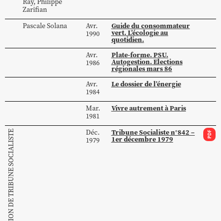
Ray
,
Philippe
Zarifian
Guide du consommateur
Pascale
Solana
Avr.
vert. L’écologie au
1990
quotidien.
Plate-forme. PSU.
Avr.
Autogestion. Elections
1986
régionales mars 86
Le dossier de l’énergie
Avr.
1984
Vivre autrement à Paris
Mar.
1981
Tribune Socialiste n°842 –
Déc.
COLLECTION DE TRIBUNE SOCIALISTE
PDF
1er décembre 1979
1979