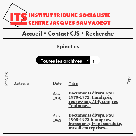
INSTITUT
TRIBUNE
SOCIALISTE
CENTRE
JACQUES
SAUVAGEOT
Accueil
Contact CJS
Recherche
Epinettes
↕
FONDS
Type
Auteurs
Date
Titre
Documents divers. PSU
Avr.
1970-1972. Immlgrés,
1970
répression, AOP, congrès
Toulouse…
Documents divers. PSU
Avr.
1968-1972 Immigrés,
1968
transports, front socialiste,
travail entreprises…