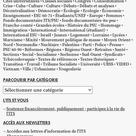
Cités universitaires
Classes sociales
Congrès
Consommation
Crise
Cuba
Culture
Culture
Débats
Débats et analyses
Décentralisation
Démocratie
Écologie
Ecologie
Économie
Enseignement
ESU 60-71
Étudiants/UNEF
Europe
Femmes
Fonds documentaire ITS/PSU
fonds-documentaire-its-psu
Franche-comté
Grandes écoles
Histoire du PSU
Hommage
Immigration
International
International (étudiant)
International ESU
Israël
Jeunes
Logement
Lorraine
Lycées
Marxisme
Mixité
Mouvement politique de masse
Moyen Orient
Nord
Normandie
Nucléaire
Palestine
Parti
Police
Presse
PSU 60-90
Réformes
Régions
Régions Ouest
Retraites
Santé
Sections
Social
Socialisme
Sorbonne
Sud-Ouest
Syndicats
Tchécoslovaquie
Textes de références
Textes théoriques
Transition
Travail
Tribune Socialiste
Université
URSS
VIDEO
Vietnam
Ville / Urbanisme
Yougoslavie
PARCOURIR PAR CATÉGORIE
Parcourir
par
L'ITS ET VOUS
catégorie
Soutenez financièrement, publiquement ; participez à la vie de
l'ITS
ACCÈS AUX NEWLETTERS
Accédez aux lettres d'information de l'ITS