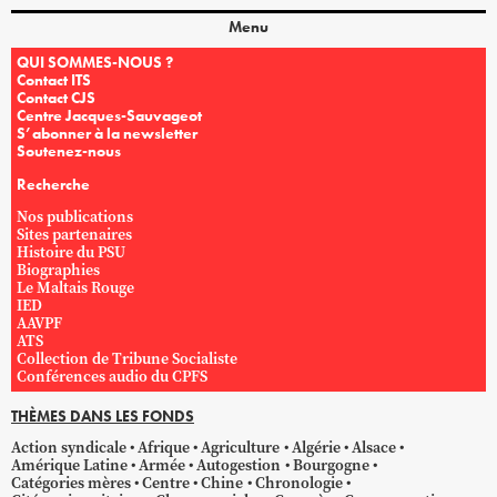
Menu
QUI SOMMES-NOUS ?
Contact ITS
Contact CJS
Centre Jacques-Sauvageot
S’abonner à la newsletter
Soutenez-nous
Recherche
Nos publications
Sites partenaires
Histoire du PSU
Biographies
Le Maltais Rouge
IED
AAVPF
ATS
Collection de Tribune Socialiste
Conférences audio du CPFS
THÈMES DANS LES FONDS
Action syndicale
Afrique
Agriculture
Algérie
Alsace
Amérique Latine
Armée
Autogestion
Bourgogne
Catégories mères
Centre
Chine
Chronologie