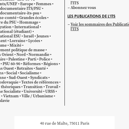
l'ITS
ants/UNEF
Europe
Femmes
Abonnez vous
 documentaire ITS/PSU
documentaire-its-psu
LES PUBLICATIONS DE L'ITS
he-comté
Grandes écoles
re du PSU
Hommage
Voir les sommaires des Publicat
ration
International
l'ITS
ational (étudiant)
ational ESU
Israël
Jeunes
ent
Lorraine
Lycées
sme
Mixité
ment politique de masse
 Orient
Nord
Normandie
ire
Palestine
Parti
Police
PSU 60-90
Réformes
Régions
s Ouest
Retraites
Santé
ns
Social
Socialisme
nne
Sud-Ouest
Syndicats
oslovaquie
Textes de références
 théoriques
Transition
Travail
e Socialiste
Université
URSS
O
Vietnam
Ville / Urbanisme
lavie
40 rue de Malte, 75011 Paris