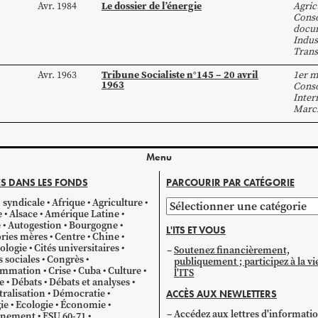
Le dossier de l’énergie
Avr. 1984
Agric
Cons
docum
Indus
Trans
Tribune Socialiste n°145 – 20 avril
Avr. 1963
1er m
1963
Cons
Inter
Marc
Menu
S DANS LES FONDS
PARCOURIR PAR CATÉGORIE
 syndicale
Afrique
Agriculture
Parcourir
e
Alsace
Amérique Latine
par
e
Autogestion
Bourgogne
L'ITS ET VOUS
catégorie
ries mères
Centre
Chine
ologie
Cités universitaires
Soutenez financièrement,
s sociales
Congrès
publiquement ; participez à la vi
mmation
Crise
Cuba
Culture
l'ITS
e
Débats
Débats et analyses
ralisation
Démocratie
ACCÈS AUX NEWLETTERS
ie
Ecologie
Économie
Accédez aux lettres d'informati
gnement
ESU 60-71