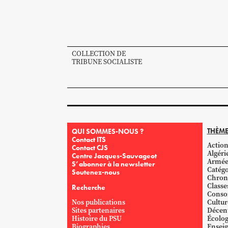
COLLECTION DE
TRIBUNE SOCIALISTE
THÈME
QUI SOMMES-NOUS ?
Contact ITS
Action
Contact CJS
Algéri
Centre Jacques-Sauvageot
Armé
S’abonner à la newsletter
Catégo
Soutenez-nous
Chron
Classe
Recherche
Conso
Nos publications
Cultur
Sites partenaires
Décent
Histoire du PSU
Écolog
Biographies
Ensei