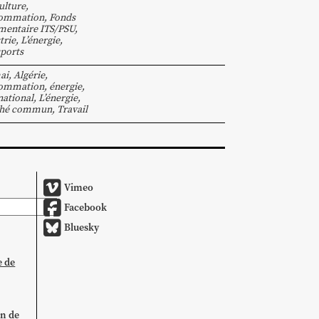
ulture
,
ommation
,
Fonds
entaire ITS/PSU
,
trie
,
L’énergie
,
ports
ai
,
Algérie
,
ommation
,
énergie
,
national
,
L’énergie
,
hé commun
,
Travail
Vimeo
Facebook
Bluesky
e de
on de