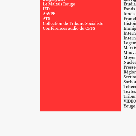
Le Maltais Rouge
Étudi
IED
Fonds
AAVPF
fonds-
ATS
Franc
Collection de Tribune Socialiste
Histoi
Conférences audio du CPFS
Immig
Intern
Intern
Logem
Marxi
Mouve
Moyen
Nucléa
Presse
Région
Sectio
Sorbo
Tchéc
Textes
Tribun
VIDE
Yougos