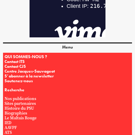
Menu
QUI SOMMES-NOUS ?
Contact ITS
Contact CJS
Centre Jacques-Sauvageot
S’abonner à la newsletter
Soutenez-nous
Recherche
Nos publications
Sites partenaires
Histoire du PSU
Biographies
Le Maltais Rouge
IED
AAVPF
ATS