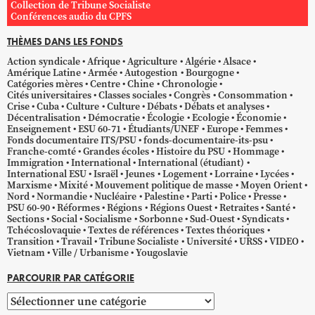
Collection de Tribune Socialiste
Conférences audio du CPFS
THÈMES DANS LES FONDS
Action syndicale
Afrique
Agriculture
Algérie
Alsace
Amérique Latine
Armée
Autogestion
Bourgogne
Catégories mères
Centre
Chine
Chronologie
Cités universitaires
Classes sociales
Congrès
Consommation
Crise
Cuba
Culture
Culture
Débats
Débats et analyses
Décentralisation
Démocratie
Écologie
Ecologie
Économie
Enseignement
ESU 60-71
Étudiants/UNEF
Europe
Femmes
Fonds documentaire ITS/PSU
fonds-documentaire-its-psu
Franche-comté
Grandes écoles
Histoire du PSU
Hommage
Immigration
International
International (étudiant)
International ESU
Israël
Jeunes
Logement
Lorraine
Lycées
Marxisme
Mixité
Mouvement politique de masse
Moyen Orient
Nord
Normandie
Nucléaire
Palestine
Parti
Police
Presse
PSU 60-90
Réformes
Régions
Régions Ouest
Retraites
Santé
Sections
Social
Socialisme
Sorbonne
Sud-Ouest
Syndicats
Tchécoslovaquie
Textes de références
Textes théoriques
Transition
Travail
Tribune Socialiste
Université
URSS
VIDEO
Vietnam
Ville / Urbanisme
Yougoslavie
PARCOURIR PAR CATÉGORIE
Parcourir
par