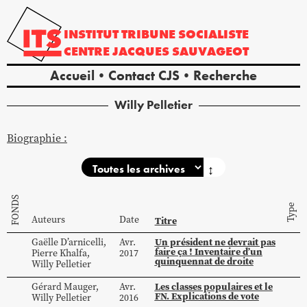
INSTITUT
TRIBUNE
SOCIALISTE
CENTRE
JACQUES
SAUVAGEOT
Accueil
Contact CJS
Recherche
Willy
Pelletier
Biographie :
↕
FONDS
Type
Auteurs
Date
Titre
Un président ne devrait pas
Gaëlle
D’arnicelli
,
Avr.
faire ça ! Inventaire d’un
Pierre
Khalfa
,
2017
quinquennat de droite
Willy
Pelletier
Les classes populaires et le
Gérard
Mauger
,
Avr.
FN. Explications de vote
Willy
Pelletier
2016