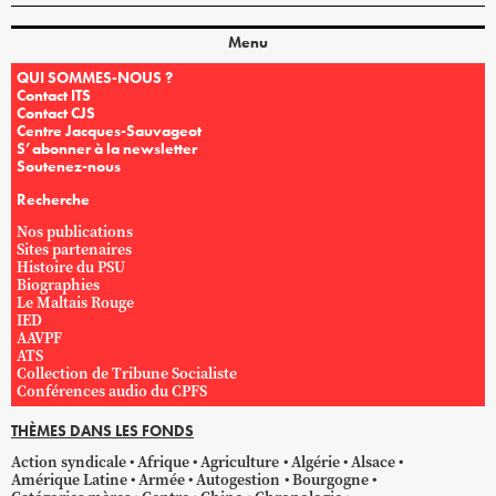
Menu
QUI SOMMES-NOUS ?
Contact ITS
Contact CJS
Centre Jacques-Sauvageot
S’abonner à la newsletter
Soutenez-nous
Recherche
Nos publications
Sites partenaires
Histoire du PSU
Biographies
Le Maltais Rouge
IED
AAVPF
ATS
Collection de Tribune Socialiste
Conférences audio du CPFS
THÈMES DANS LES FONDS
Action syndicale
Afrique
Agriculture
Algérie
Alsace
Amérique Latine
Armée
Autogestion
Bourgogne