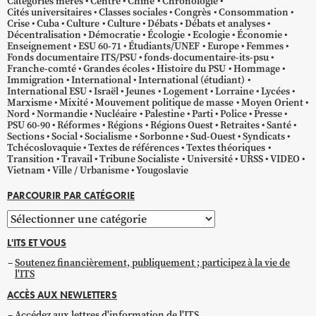
Catégories mères
Centre
Chine
Chronologie
Cités universitaires
Classes sociales
Congrès
Consommation
Crise
Cuba
Culture
Culture
Débats
Débats et analyses
Décentralisation
Démocratie
Écologie
Ecologie
Économie
Enseignement
ESU 60-71
Étudiants/UNEF
Europe
Femmes
Fonds documentaire ITS/PSU
fonds-documentaire-its-psu
Franche-comté
Grandes écoles
Histoire du PSU
Hommage
Immigration
International
International (étudiant)
International ESU
Israël
Jeunes
Logement
Lorraine
Lycées
Marxisme
Mixité
Mouvement politique de masse
Moyen Orient
Nord
Normandie
Nucléaire
Palestine
Parti
Police
Presse
PSU 60-90
Réformes
Régions
Régions Ouest
Retraites
Santé
Sections
Social
Socialisme
Sorbonne
Sud-Ouest
Syndicats
Tchécoslovaquie
Textes de références
Textes théoriques
Transition
Travail
Tribune Socialiste
Université
URSS
VIDEO
Vietnam
Ville / Urbanisme
Yougoslavie
PARCOURIR PAR CATÉGORIE
Parcourir
par
L'ITS ET VOUS
catégorie
Soutenez financièrement, publiquement ; participez à la vie de
l'ITS
ACCÈS AUX NEWLETTERS
Accédez aux lettres d'information de l'ITS