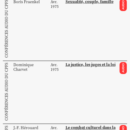
Sexualité, couple, famille
Boris
Fraenkel
Avr.
CONFÉRENCES AUDIO DU CPFS
AUDIO
1975
La justice, les juges et la loi
Dominique
Avr.
CONFÉRENCES AUDIO DU CPFS
AUDIO
Charvet
1975
Le combat culturel dans la
J.-F.
Hérouard
Avr.