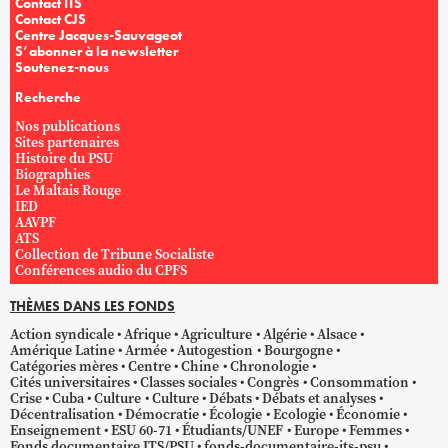
Contact ITS
Contact CJS
Centre Jacques-Sauvageot
S’abonner à la newsletter
Soutenez-nous
Recherche
Nos publications
Sites partenaires
Histoire du PSU
Biographies
Le Maltais Rouge
IED
AAVPF
ATS
Collection de Tribune Socialiste
Conférences audio du CPFS
THÈMES DANS LES FONDS
Action syndicale
Afrique
Agriculture
Algérie
Alsace
Amérique Latine
Armée
Autogestion
Bourgogne
Catégories mères
Centre
Chine
Chronologie
Cités universitaires
Classes sociales
Congrès
Consommation
Crise
Cuba
Culture
Culture
Débats
Débats et analyses
Décentralisation
Démocratie
Écologie
Ecologie
Économie
Enseignement
ESU 60-71
Étudiants/UNEF
Europe
Femmes
Fonds documentaire ITS/PSU
fonds-documentaire-its-psu