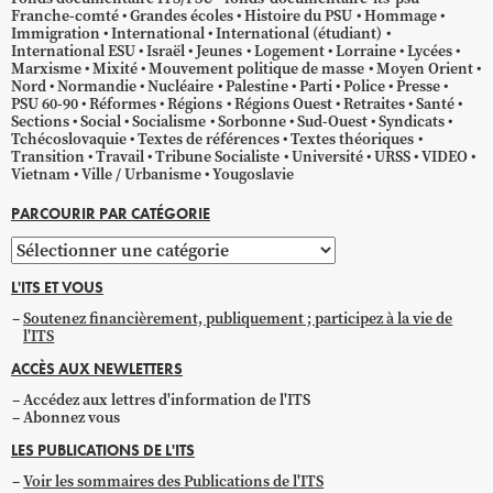
Franche-comté
Grandes écoles
Histoire du PSU
Hommage
Immigration
International
International (étudiant)
International ESU
Israël
Jeunes
Logement
Lorraine
Lycées
Marxisme
Mixité
Mouvement politique de masse
Moyen Orient
Nord
Normandie
Nucléaire
Palestine
Parti
Police
Presse
PSU 60-90
Réformes
Régions
Régions Ouest
Retraites
Santé
Sections
Social
Socialisme
Sorbonne
Sud-Ouest
Syndicats
Tchécoslovaquie
Textes de références
Textes théoriques
Transition
Travail
Tribune Socialiste
Université
URSS
VIDEO
Vietnam
Ville / Urbanisme
Yougoslavie
PARCOURIR PAR CATÉGORIE
Parcourir
par
L'ITS ET VOUS
catégorie
Soutenez financièrement, publiquement ; participez à la vie de
l'ITS
ACCÈS AUX NEWLETTERS
Accédez aux lettres d'information de l'ITS
Abonnez vous
LES PUBLICATIONS DE L'ITS
Voir les sommaires des Publications de l'ITS