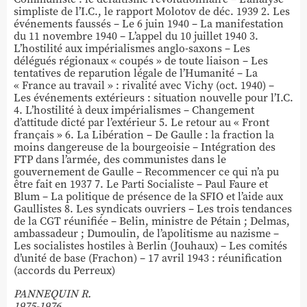
simpliste de l’I.C., le rapport Molotov de déc. 1939 2. Les
événements faussés – Le 6 juin 1940 – La manifestation
du 11 novembre 1940 – L’appel du 10 juillet 1940 3.
L’hostilité aux impérialismes anglo-saxons – Les
délégués régionaux « coupés » de toute liaison – Les
tentatives de reparution légale de l’Humanité – La
« France au travail » : rivalité avec Vichy (oct. 1940) –
Les événements extérieurs : situation nouvelle pour l’I.C.
4. L’hostilité à deux impérialismes – Changement
d’attitude dicté par l’extérieur 5. Le retour au « Front
français » 6. La Libération – De Gaulle : la fraction la
moins dangereuse de la bourgeoisie – Intégration des
FTP dans l’armée, des communistes dans le
gouvernement de Gaulle – Recommencer ce qui n’a pu
être fait en 1937 7. Le Parti Socialiste – Paul Faure et
Blum – La politique de présence de la SFIO et l’aide aux
Gaullistes 8. Les syndicats ouvriers – Les trois tendances
de la CGT réunifiée – Belin, ministre de Pétain ; Delmas,
ambassadeur ; Dumoulin, de l’apolitisme au nazisme –
Les socialistes hostiles à Berlin (Jouhaux) – Les comités
d’unité de base (Frachon) – 17 avril 1943 : réunification
(accords du Perreux)
PANNEQUIN R.
1975-1976