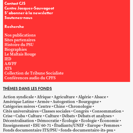
Contact CJS
Centre Jacques-Sauvageot
S’abonner à la newsletter
Soutenez-nous
Recherche
Nos publications
Sites partenaires
Histoire du PSU
Biographies
Le Maltais Rouge
IED
AAVPF
ATS
Collection de Tribune Socialiste
Conférences audio du CPFS
THÈMES DANS LES FONDS
Action syndicale
Afrique
Agriculture
Algérie
Alsace
Amérique Latine
Armée
Autogestion
Bourgogne
Catégories mères
Centre
Chine
Chronologie
Cités universitaires
Classes sociales
Congrès
Consommation
Crise
Cuba
Culture
Culture
Débats
Débats et analyses
Décentralisation
Démocratie
Écologie
Ecologie
Économie
Enseignement
ESU 60-71
Étudiants/UNEF
Europe
Femmes
Fonds documentaire ITS/PSU
fonds-documentaire-its-psu