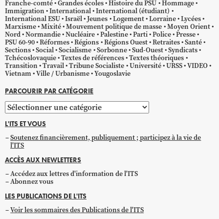
Franche-comté
Grandes écoles
Histoire du PSU
Hommage
Immigration
International
International (étudiant)
International ESU
Israël
Jeunes
Logement
Lorraine
Lycées
Marxisme
Mixité
Mouvement politique de masse
Moyen Orient
Nord
Normandie
Nucléaire
Palestine
Parti
Police
Presse
PSU 60-90
Réformes
Régions
Régions Ouest
Retraites
Santé
Sections
Social
Socialisme
Sorbonne
Sud-Ouest
Syndicats
Tchécoslovaquie
Textes de références
Textes théoriques
Transition
Travail
Tribune Socialiste
Université
URSS
VIDEO
Vietnam
Ville / Urbanisme
Yougoslavie
PARCOURIR PAR CATÉGORIE
Parcourir
par
L'ITS ET VOUS
catégorie
Soutenez financièrement, publiquement ; participez à la vie de
l'ITS
ACCÈS AUX NEWLETTERS
Accédez aux lettres d'information de l'ITS
Abonnez vous
LES PUBLICATIONS DE L'ITS
Voir les sommaires des Publications de l'ITS