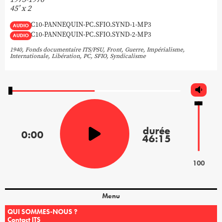
45’ x 2
C10-PANNEQUIN-PC.SFIO.SYND-1-MP3
AUDIO
C10-PANNEQUIN-PC.SFIO.SYND-2-MP3
AUDIO
1940
,
Fonds documentaire ITS/PSU
,
Front
,
Guerre
,
Impérialisme
,
Internationale
,
Libération
,
PC
,
SFIO
,
Syndicalisme
0:00
46:15
100
Menu
QUI SOMMES-NOUS ?
Contact ITS