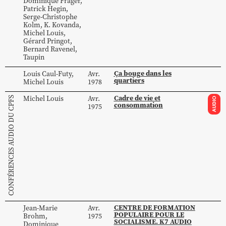
Dominique
Frager
,
Patrick
Hegin
,
Serge-Christophe
Kolm
,
K.
Kovanda
,
Michel
Louis
,
Gérard
Pringot
,
Bernard
Ravenel
,
Taupin
Ça bouge dans les
Louis
Caul-Futy
,
Avr.
quartiers
Michel
Louis
1978
Cadre de vie et
Michel
Louis
Avr.
CONFÉRENCES AUDIO DU CPFS
AUDIO
consommation
1975
CENTRE DE FORMATION
Jean-Marie
Avr.
POPULAIRE POUR LE
Brohm
,
1975
SOCIALISME. K7 AUDIO
Dominique