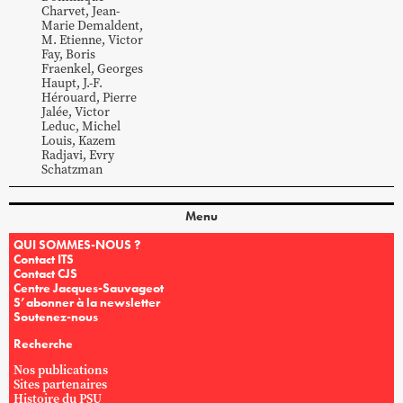
Charvet
,
Jean-
Marie
Demaldent
,
M.
Etienne
,
Victor
Fay
,
Boris
Fraenkel
,
Georges
Haupt
,
J.-F.
Hérouard
,
Pierre
Jalée
,
Victor
Leduc
,
Michel
Louis
,
Kazem
Radjavi
,
Evry
Schatzman
Menu
QUI SOMMES-NOUS ?
Contact ITS
Contact CJS
Centre Jacques-Sauvageot
S’abonner à la newsletter
Soutenez-nous
Recherche
Nos publications
Sites partenaires
Histoire du PSU