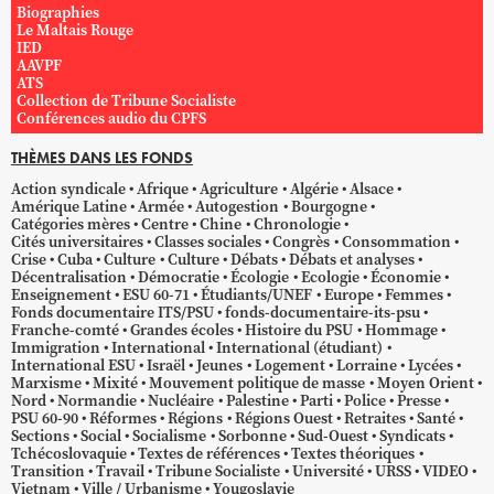
Biographies
Le Maltais Rouge
IED
AAVPF
ATS
Collection de Tribune Socialiste
Conférences audio du CPFS
THÈMES DANS LES FONDS
Action syndicale
Afrique
Agriculture
Algérie
Alsace
Amérique Latine
Armée
Autogestion
Bourgogne
Catégories mères
Centre
Chine
Chronologie
Cités universitaires
Classes sociales
Congrès
Consommation
Crise
Cuba
Culture
Culture
Débats
Débats et analyses
Décentralisation
Démocratie
Écologie
Ecologie
Économie
Enseignement
ESU 60-71
Étudiants/UNEF
Europe
Femmes
Fonds documentaire ITS/PSU
fonds-documentaire-its-psu
Franche-comté
Grandes écoles
Histoire du PSU
Hommage
Immigration
International
International (étudiant)
International ESU
Israël
Jeunes
Logement
Lorraine
Lycées
Marxisme
Mixité
Mouvement politique de masse
Moyen Orient
Nord
Normandie
Nucléaire
Palestine
Parti
Police
Presse
PSU 60-90
Réformes
Régions
Régions Ouest
Retraites
Santé
Sections
Social
Socialisme
Sorbonne
Sud-Ouest
Syndicats
Tchécoslovaquie
Textes de références
Textes théoriques
Transition
Travail
Tribune Socialiste
Université
URSS
VIDEO
Vietnam
Ville / Urbanisme
Yougoslavie