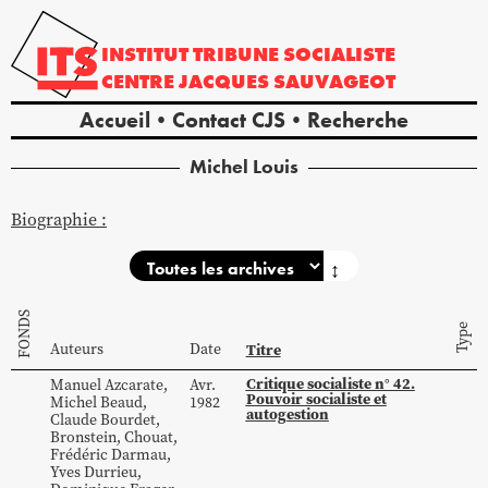
INSTITUT
TRIBUNE
SOCIALISTE
CENTRE
JACQUES
SAUVAGEOT
Accueil
Contact CJS
Recherche
Michel
Louis
Biographie :
↕
FONDS
Type
Auteurs
Date
Titre
Critique socialiste n° 42.
Manuel
Azcarate
,
Avr.
Pouvoir socialiste et
Michel
Beaud
,
1982
autogestion
Claude
Bourdet
,
Bronstein
,
Chouat
,
Frédéric
Darmau
,
Yves
Durrieu
,