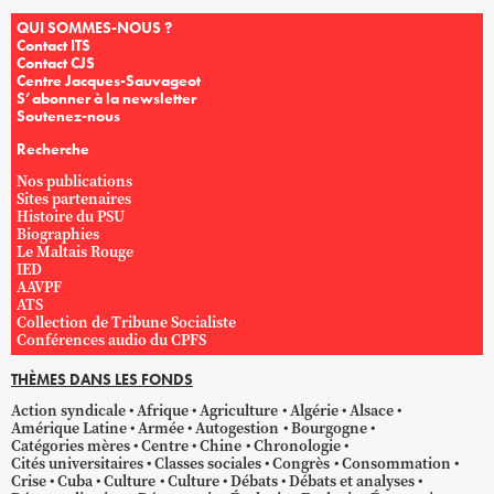
QUI SOMMES-NOUS ?
Contact ITS
Contact CJS
Centre Jacques-Sauvageot
S’abonner à la newsletter
Soutenez-nous
Recherche
Nos publications
Sites partenaires
Histoire du PSU
Biographies
Le Maltais Rouge
IED
AAVPF
ATS
Collection de Tribune Socialiste
Conférences audio du CPFS
THÈMES DANS LES FONDS
Action syndicale
Afrique
Agriculture
Algérie
Alsace
Amérique Latine
Armée
Autogestion
Bourgogne
Catégories mères
Centre
Chine
Chronologie
Cités universitaires
Classes sociales
Congrès
Consommation
Crise
Cuba
Culture
Culture
Débats
Débats et analyses