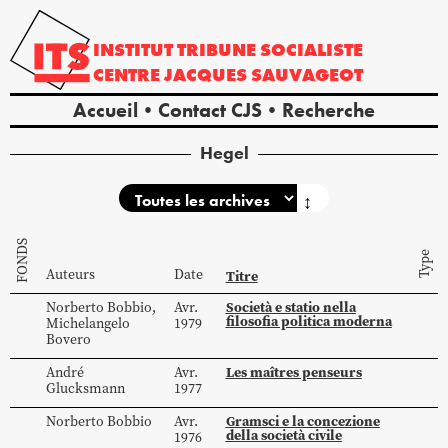
INSTITUT
TRIBUNE
SOCIALISTE
CENTRE
JACQUES
SAUVAGEOT
Accueil
Contact CJS
Recherche
Hegel
↕
FONDS
Type
Auteurs
Date
Titre
Società e statio nella
Norberto
Bobbio
,
Avr.
filosofia politica moderna
Michelangelo
1979
Bovero
Les maîtres penseurs
André
Avr.
Glucksmann
1977
Gramsci e la concezione
Norberto
Bobbio
Avr.
della società civile
1976