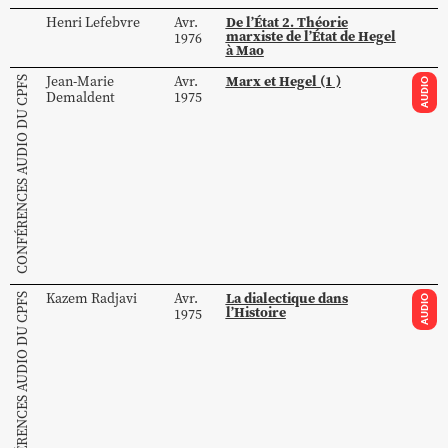
De l’État 2. Théorie
Henri
Lefebvre
Avr.
marxiste de l’État de Hegel
1976
à Mao
Marx et Hegel (1 )
Jean-Marie
Avr.
CONFÉRENCES AUDIO DU CPFS
AUDIO
Demaldent
1975
La dialectique dans
Kazem
Radjavi
Avr.
CONFÉRENCES AUDIO DU CPFS
AUDIO
l’Histoire
1975