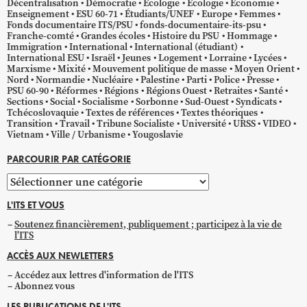
Décentralisation
Démocratie
Écologie
Ecologie
Économie
Enseignement
ESU 60-71
Étudiants/UNEF
Europe
Femmes
Fonds documentaire ITS/PSU
fonds-documentaire-its-psu
Franche-comté
Grandes écoles
Histoire du PSU
Hommage
Immigration
International
International (étudiant)
International ESU
Israël
Jeunes
Logement
Lorraine
Lycées
Marxisme
Mixité
Mouvement politique de masse
Moyen Orient
Nord
Normandie
Nucléaire
Palestine
Parti
Police
Presse
PSU 60-90
Réformes
Régions
Régions Ouest
Retraites
Santé
Sections
Social
Socialisme
Sorbonne
Sud-Ouest
Syndicats
Tchécoslovaquie
Textes de références
Textes théoriques
Transition
Travail
Tribune Socialiste
Université
URSS
VIDEO
Vietnam
Ville / Urbanisme
Yougoslavie
PARCOURIR PAR CATÉGORIE
Parcourir
par
L'ITS ET VOUS
catégorie
Soutenez financièrement, publiquement ; participez à la vie de
l'ITS
ACCÈS AUX NEWLETTERS
Accédez aux lettres d'information de l'ITS
Abonnez vous
LES PUBLICATIONS DE L'ITS