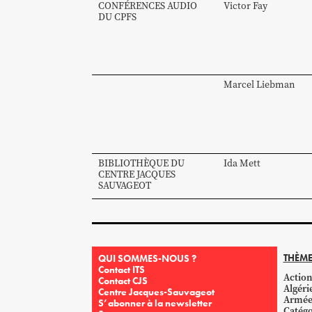
CONFÉRENCES AUDIO
Victor
Fay
DU CPFS
Marcel
Liebman
BIBLIOTHÈQUE DU
Ida
Mett
CENTRE JACQUES
SAUVAGEOT
THÈME
QUI SOMMES-NOUS ?
Contact ITS
Action
Contact CJS
Algéri
Centre Jacques-Sauvageot
Armé
S’abonner à la newsletter
Catégo