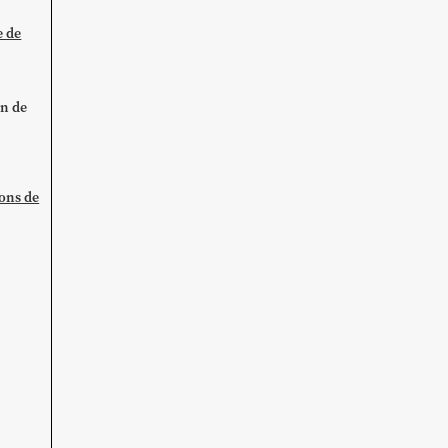
e de
on de
ions de