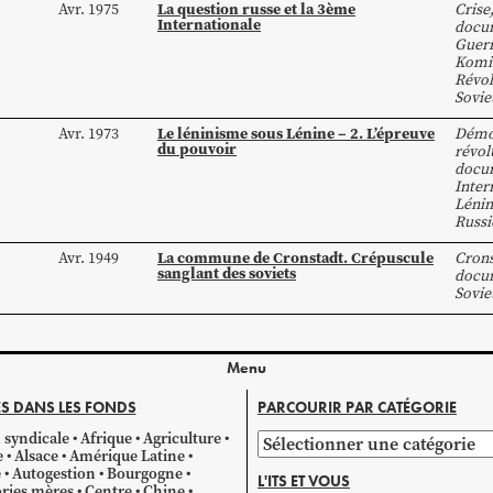
La question russe et la 3ème
Avr. 1975
Crise
Internationale
docum
Guer
Komi
Révol
Sovie
Le léninisme sous Lénine – 2. L’épreuve
Avr. 1973
Démo
du pouvoir
révol
docum
Inter
Lénin
Russi
La commune de Cronstadt. Crépuscule
Avr. 1949
Crons
sanglant des soviets
docum
Sovie
Menu
S DANS LES FONDS
PARCOURIR PAR CATÉGORIE
 syndicale
Afrique
Agriculture
Parcourir
e
Alsace
Amérique Latine
par
e
Autogestion
Bourgogne
L'ITS ET VOUS
catégorie
ries mères
Centre
Chine