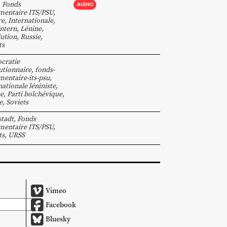
,
Fonds
AUDIO
entaire ITS/PSU
,
re
,
Internationale
,
ntern
,
Lénine
,
ution
,
Russie
,
ts
cratie
utionnaire
,
fonds-
entaire-its-psu
,
nationale léniniste
,
e
,
Parti bolchévique
,
e
,
Soviets
tadt
,
Fonds
entaire ITS/PSU
,
ts
,
URSS
Vimeo
Facebook
Bluesky