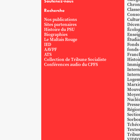
Soutenez-nous
Chron
Classe
Recherche
Conso
Nos publications
Cultur
Sites partenaires
Décent
Histoire du PSU
Écolog
Biographies
Ensei
Le Maltais Rouge
Étudi
IED
Fonds
AAVPF
fonds-
ATS
Franc
Collection de Tribune Socialiste
Histoi
Conférences audio du CPFS
Immig
Intern
Intern
Logem
Marxi
Mouve
Moyen
Nucléa
Presse
Région
Sectio
Sorbo
Tchéc
Textes
Tribun
VIDE