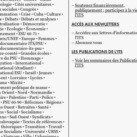
ologie
Cités universitaires
Soutenez financièrement,
s sociales
Congrès
publiquement ; participez à la vi
mmation
Crise
Cuba
Culture
l'ITS
e
Débats
Débats et analyses
ralisation
Démocratie
ACCÈS AUX NEWLETTERS
ie
Ecologie
Économie
Accédez aux lettres d'informati
gnement
ESU 60-71
l'ITS
ants/UNEF
Europe
Femmes
Abonnez vous
 documentaire ITS/PSU
documentaire-its-psu
LES PUBLICATIONS DE L'ITS
he-comté
Grandes écoles
re du PSU
Hommage
Voir les sommaires des Publicat
ration
International
l'ITS
ational (étudiant)
ational ESU
Israël
Jeunes
ent
Lorraine
Lycées
sme
Mixité
ment politique de masse
 Orient
Nord
Normandie
ire
Palestine
Parti
Police
PSU 60-90
Réformes
Régions
s Ouest
Retraites
Santé
ns
Social
Socialisme
nne
Sud-Ouest
Syndicats
oslovaquie
Textes de références
 théoriques
Transition
Travail
e Socialiste
Université
URSS
O
Vietnam
Ville / Urbanisme