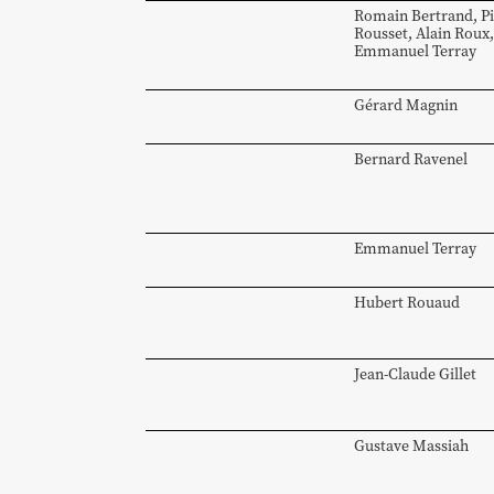
Romain
Bertrand
,
P
Rousset
,
Alain
Roux
,
Emmanuel
Terray
Gérard
Magnin
Bernard
Ravenel
Emmanuel
Terray
Hubert
Rouaud
Jean-Claude
Gillet
Gustave
Massiah