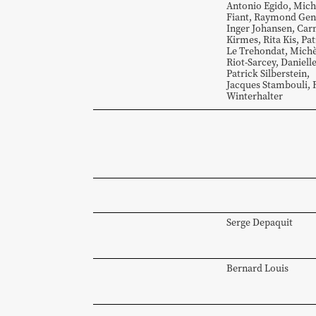
Antonio
Egido
,
Mich
Fiant
,
Raymond
Gen
Inger
Johansen
,
Car
Kirmes
,
Rita
Kis
,
Pat
Le Trehondat
,
Michè
Riot-Sarcey
,
Daniell
Patrick
Silberstein
,
Jacques
Stambouli
,
Winterhalter
Serge
Depaquit
Bernard
Louis