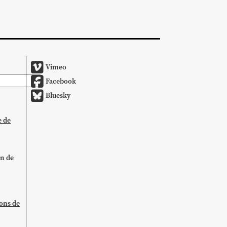
Vimeo
Facebook
Bluesky
e de
on de
ions de