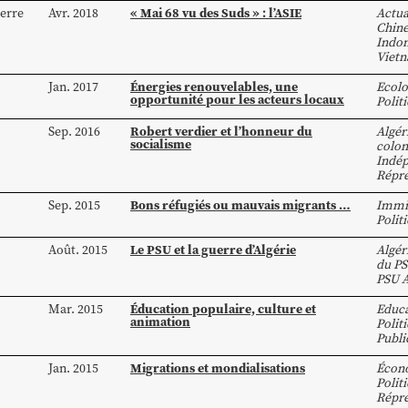
« Mai 68 vu des Suds » : l’ASIE
ierre
Avr. 2018
Actua
Chin
Indon
Viet
Énergies renouvelables, une
Jan. 2017
Ecolo
opportunité pour les acteurs locaux
Polit
Robert verdier et l’honneur du
Sep. 2016
Algér
socialisme
colon
Indé
Répre
Bons réfugiés ou mauvais migrants …
Sep. 2015
Immi
Polit
Le PSU et la guerre d’Algérie
Août. 2015
Algér
du P
PSU A
Éducation populaire, culture et
Mar. 2015
Educa
animation
Polit
Publi
Migrations et mondialisations
Jan. 2015
Écon
Polit
Répre