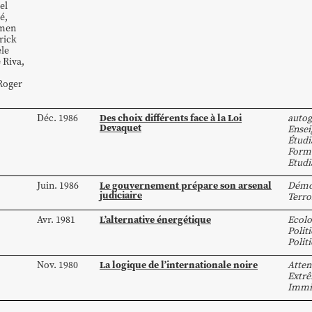
el
é
,
men
rick
le
e
Riva
,
Roger
Des choix différents face à la Loi
Déc. 1986
autog
Devaquet
Ensei
Étud
Form
Etudi
Le gouvernement prépare son arsenal
Juin. 1986
Démo
judiciaire
Terro
L’alternative énergétique
Avr. 1981
Ecolo
Polit
Polit
La logique de l’internationale noire
Nov. 1980
Atten
Extrê
Immi