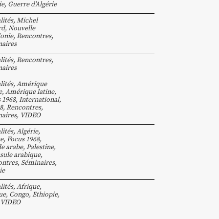
ie
,
Guerre d’Algérie
lités
,
Michel
rd
,
Nouvelle
onie
,
Rencontres,
aires
lités
,
Rencontres,
aires
lités
,
Amérique
e
,
Amérique latine
,
 1968
,
International
,
8
,
Rencontres,
aires
,
VIDEO
lités
,
Algérie
,
e
,
Focus 1968
,
e arabe
,
Palestine
,
sule arabique
,
ntres, Séminaires
,
ie
lités
,
Afrique
,
ue
,
Congo
,
Ethiopie
,
VIDEO