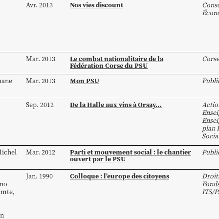
Nos vies discount
Avr. 2013
Cons
Écon
Le combat nationalitaire de la
Mar. 2013
Cors
Fédération Corse du PSU
Mon PSU
hane
Mar. 2013
Publi
De la Halle aux vins à Orsay…
Sep. 2012
Actio
Ense
Ensei
plan 
Socia
Parti et mouvement social : le chantier
ichel
Mar. 2012
Publi
ouvert par le PSU
Colloque : l’europe des citoyens
Jan. 1990
Droit
ino
Fond
omte
,
ITS/P
an