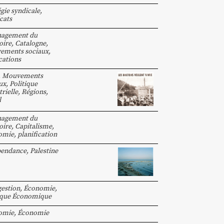
égie syndicale
,
cats
agement du
oire
,
Catalogne
,
ements sociaux
,
cations
,
Mouvements
ux
,
Politique
trielle
,
Régions
,
l
agement du
oire
,
Capitalisme
,
omie
,
planification
pendance
,
Palestine
estion
,
Économie
,
ique Économique
omie
,
Économie