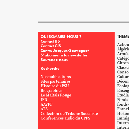
THÈME
QUI SOMMES-NOUS ?
Contact ITS
Action
Contact CJS
Algéri
Centre Jacques-Sauvageot
Armé
S’abonner à la newsletter
Catégo
Soutenez-nous
Chron
Classe
Recherche
Conso
Nos publications
Cultur
Sites partenaires
Décent
Histoire du PSU
Écolog
Biographies
Ensei
Le Maltais Rouge
Étudi
IED
Fonds
AAVPF
fonds-
ATS
Franc
Collection de Tribune Socialiste
Histoi
Conférences audio du CPFS
Immig
Intern
Intern