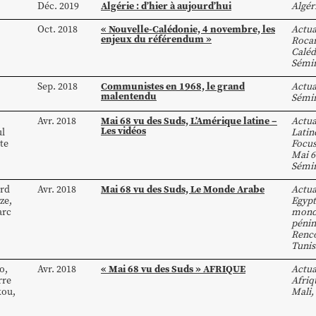
Algérie : d’hier à aujourd’hui
Déc. 2019
Algér
« Nouvelle-Calédonie, 4 novembre, les
Oct. 2018
Actua
enjeux du référendum »
Roca
Caléd
Sémin
Communistes en 1968, le grand
Sep. 2018
Actua
malentendu
Sémin
Mai 68 vu des Suds, L’Amérique latine –
Avr. 2018
Actua
Les vidéos
l
Latin
te
Focus
Mai 6
Sémin
Mai 68 vu des Suds, Le Monde Arabe
rd
Avr. 2018
Actua
ze
,
Egypt
rc
mond
pénin
Renco
Tunis
« Mai 68 vu des Suds » AFRIQUE
o
,
Avr. 2018
Actua
rre
Afriq
kou
,
Mali
,