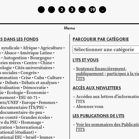
1
2
3
…
19
←
→
Menu
S DANS LES FONDS
PARCOURIR PAR CATÉGORIE
 syndicale
Afrique
Agriculture
Parcourir
e
Alsace
Amérique Latine
par
e
Autogestion
Bourgogne
L'ITS ET VOUS
catégorie
ries mères
Centre
Chine
ologie
Cités universitaires
Soutenez financièrement,
s sociales
Congrès
publiquement ; participez à la vi
mmation
Crise
Cuba
Culture
l'ITS
e
Débats
Débats et analyses
ralisation
Démocratie
ACCÈS AUX NEWLETTERS
ie
Ecologie
Économie
Accédez aux lettres d'informati
gnement
ESU 60-71
l'ITS
ants/UNEF
Europe
Femmes
Abonnez vous
 documentaire ITS/PSU
documentaire-its-psu
LES PUBLICATIONS DE L'ITS
he-comté
Grandes écoles
re du PSU
Hommage
Voir les sommaires des Publicat
ration
International
l'ITS
ational (étudiant)
ational ESU
Israël
Jeunes