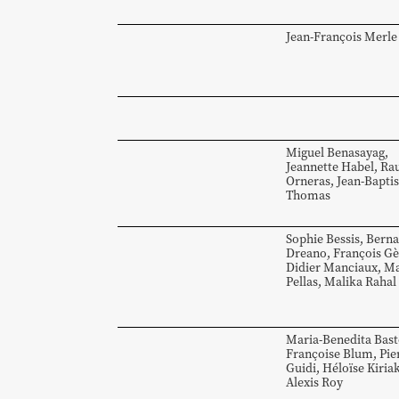
Jean-François
Merle
Miguel
Benasayag
,
Jeannette
Habel
,
Rau
Orneras
,
Jean-Baptis
Thomas
Sophie
Bessis
,
Berna
Dreano
,
François
Gè
Didier
Manciaux
,
Ma
Pellas
,
Malika
Rahal
Maria-Benedita
Bast
Françoise
Blum
,
Pie
Guidi
,
Héloïse
Kiria
Alexis
Roy