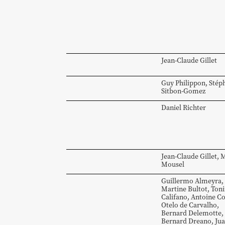
Jean-Claude
Gillet
Guy
Philippon
,
Stép
Sitbon-Gomez
Daniel
Richter
Jean-Claude
Gillet
,
M
Mousel
Guillermo
Almeyra
,
Martine
Bultot
,
Ton
Califano
,
Antoine
C
Otelo
de Carvalho
,
Bernard
Delemotte
,
Bernard
Dreano
,
Ju