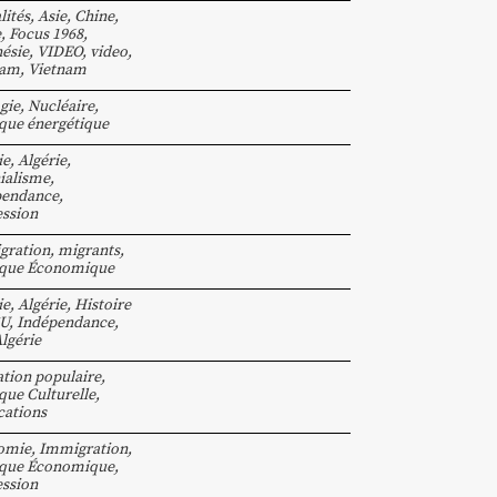
lités
,
Asie
,
Chine
,
e
,
Focus 1968
,
ésie
,
VIDEO
,
video
,
nam
,
Vietnam
gie
,
Nucléaire
,
ique énergétique
ie
,
Algérie
,
ialisme
,
pendance
,
ssion
gration
,
migrants
,
ique Économique
ie
,
Algérie
,
Histoire
SU
,
Indépendance
,
lgérie
tion populaire
,
ique Culturelle
,
cations
omie
,
Immigration
,
ique Économique
,
ssion