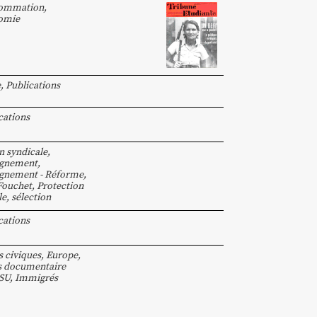
ommation
,
omie
e
,
Publications
cations
n syndicale
,
ignement
,
gnement - Réforme
,
Fouchet
,
Protection
le
,
sélection
cations
s civiques
,
Europe
,
s documentaire
SU
,
Immigrés