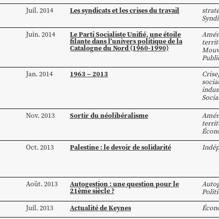
Les syndicats et les crises du travail
Juil. 2014
strat
Syndi
Le Parti Socialiste Unifié, une étoile
Juin. 2014
Amén
filante dans l’univers politique de la
territ
Catalogne du Nord (1960-1990)
Mouv
Publi
1963 – 2013
Jan. 2014
Crise
socia
indus
Socia
Sortir du néolibéralisme
Nov. 2013
Amén
territ
Écon
Palestine : le devoir de solidarité
Oct. 2013
Indé
Autogestion : une question pour le
Août. 2013
Autog
21ème siècle ?
Polit
Actualité de Keynes
Juil. 2013
Écon