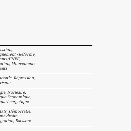
estion
,
gnement - Réforme
,
iants/UNEF
,
ation
,
Mouvements
ants
cratie
,
Répression
,
risme
gie
,
Nucléaire
,
ique Économique
,
ique énergétique
tats
,
Démocratie
,
me droite
,
gration
,
Racisme