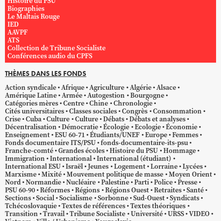
Histoire du PSU
Biographies
Le Maltais Rouge
IED
AAVPF
ATS
Collection de Tribune Socialiste
Conférences audio du CPFS
THÈMES DANS LES FONDS
Action syndicale
Afrique
Agriculture
Algérie
Alsace
Amérique Latine
Armée
Autogestion
Bourgogne
Catégories mères
Centre
Chine
Chronologie
Cités universitaires
Classes sociales
Congrès
Consommation
Crise
Cuba
Culture
Culture
Débats
Débats et analyses
Décentralisation
Démocratie
Écologie
Ecologie
Économie
Enseignement
ESU 60-71
Étudiants/UNEF
Europe
Femmes
Fonds documentaire ITS/PSU
fonds-documentaire-its-psu
Franche-comté
Grandes écoles
Histoire du PSU
Hommage
Immigration
International
International (étudiant)
International ESU
Israël
Jeunes
Logement
Lorraine
Lycées
Marxisme
Mixité
Mouvement politique de masse
Moyen Orient
Nord
Normandie
Nucléaire
Palestine
Parti
Police
Presse
PSU 60-90
Réformes
Régions
Régions Ouest
Retraites
Santé
Sections
Social
Socialisme
Sorbonne
Sud-Ouest
Syndicats
Tchécoslovaquie
Textes de références
Textes théoriques
Transition
Travail
Tribune Socialiste
Université
URSS
VIDEO