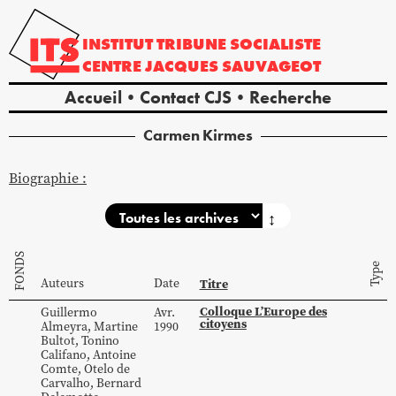
INSTITUT
TRIBUNE
SOCIALISTE
CENTRE
JACQUES
SAUVAGEOT
Accueil
Contact CJS
Recherche
Carmen
Kirmes
Biographie :
↕
FONDS
Type
Auteurs
Date
Titre
Colloque L’Europe des
Guillermo
Avr.
citoyens
Almeyra
,
Martine
1990
Bultot
,
Tonino
Califano
,
Antoine
Comte
,
Otelo
de
Carvalho
,
Bernard