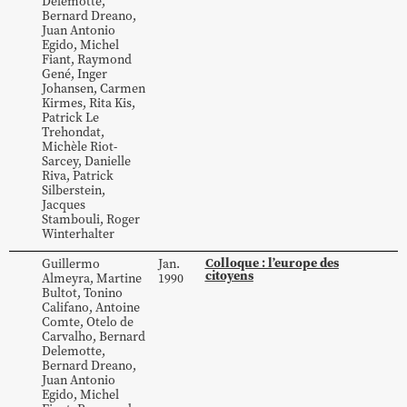
Delemotte
,
Bernard
Dreano
,
Juan Antonio
Egido
,
Michel
Fiant
,
Raymond
Gené
,
Inger
Johansen
,
Carmen
Kirmes
,
Rita
Kis
,
Patrick
Le
Trehondat
,
Michèle
Riot-
Sarcey
,
Danielle
Riva
,
Patrick
Silberstein
,
Jacques
Stambouli
,
Roger
Winterhalter
Colloque : l’europe des
Guillermo
Jan.
citoyens
Almeyra
,
Martine
1990
Bultot
,
Tonino
Califano
,
Antoine
Comte
,
Otelo
de
Carvalho
,
Bernard
Delemotte
,
Bernard
Dreano
,
Juan Antonio
Egido
,
Michel