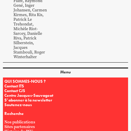
Fiant
,
Raymond
Gené
,
Inger
Johansen
,
Carmen
Kirmes
,
Rita
Kis
,
Patrick
Le
Trehondat
,
Michèle
Riot-
Sarcey
,
Danielle
Riva
,
Patrick
Silberstein
,
Jacques
Stambouli
,
Roger
Winterhalter
Menu
QUI SOMMES-NOUS ?
Contact ITS
Contact CJS
Centre Jacques-Sauvageot
S’abonner à la newsletter
Soutenez-nous
Recherche
Nos publications
Sites partenaires