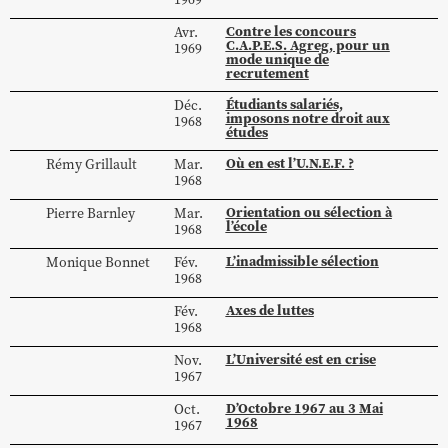
Contre les concours
Avr.
C.A.P.E.S. Agreg, pour un
1969
mode unique de
recrutement
Étudiants salariés,
Déc.
imposons notre droit aux
1968
études
Où en est l’U.N.E.F. ?
Rémy
Grillault
Mar.
1968
Orientation ou sélection à
Pierre
Barnley
Mar.
l’école
1968
L’inadmissible sélection
Monique
Bonnet
Fév.
1968
Axes de luttes
Fév.
1968
L’Université est en crise
Nov.
1967
D’Octobre 1967 au 3 Mai
Oct.
1968
1967