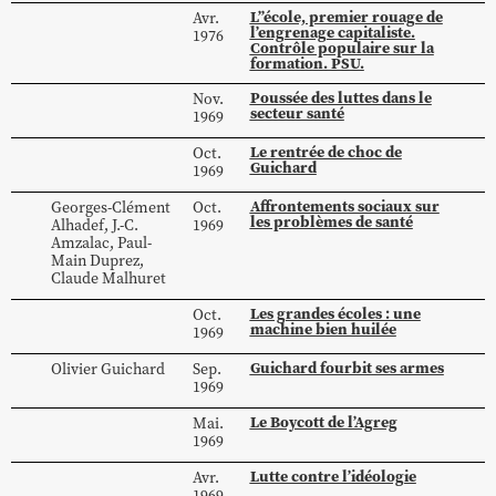
L’’école, premier rouage de
Avr.
l’engrenage capitaliste.
1976
Contrôle populaire sur la
formation. PSU.
Poussée des luttes dans le
Nov.
secteur santé
1969
Le rentrée de choc de
Oct.
Guichard
1969
Affrontements sociaux sur
Georges-Clément
Oct.
les problèmes de santé
Alhadef
,
J.-C.
1969
Amzalac
,
Paul-
Main
Duprez
,
Claude
Malhuret
Les grandes écoles : une
Oct.
machine bien huilée
1969
Guichard fourbit ses armes
Olivier
Guichard
Sep.
1969
Le Boycott de l’Agreg
Mai.
1969
Lutte contre l’idéologie
Avr.
1969