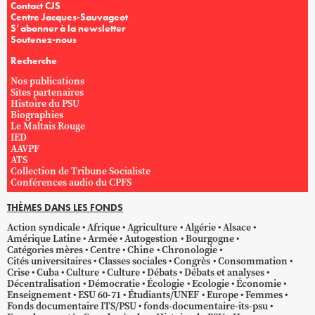
Contact CJS
Centre Jacques-Sauvageot
S’abonner à la newsletter
Soutenez-nous
Recherche
Nos publications
Sites partenaires
Histoire du PSU
Biographies
Le Maltais Rouge
IED
AAVPF
ATS
Collection de Tribune Socialiste
Conférences audio du CPFS
THÈMES DANS LES FONDS
Action syndicale
Afrique
Agriculture
Algérie
Alsace
Amérique Latine
Armée
Autogestion
Bourgogne
Catégories mères
Centre
Chine
Chronologie
Cités universitaires
Classes sociales
Congrès
Consommation
Crise
Cuba
Culture
Culture
Débats
Débats et analyses
Décentralisation
Démocratie
Écologie
Ecologie
Économie
Enseignement
ESU 60-71
Étudiants/UNEF
Europe
Femmes
Fonds documentaire ITS/PSU
fonds-documentaire-its-psu