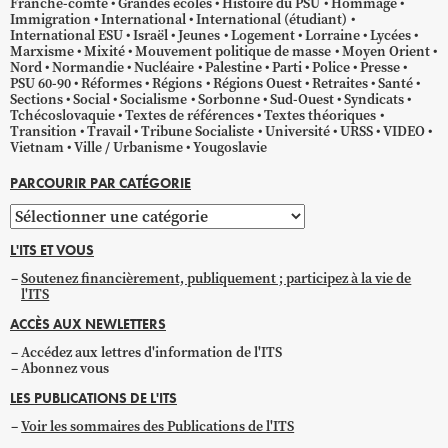
Franche-comté
Grandes écoles
Histoire du PSU
Hommage
Immigration
International
International (étudiant)
International ESU
Israël
Jeunes
Logement
Lorraine
Lycées
Marxisme
Mixité
Mouvement politique de masse
Moyen Orient
Nord
Normandie
Nucléaire
Palestine
Parti
Police
Presse
PSU 60-90
Réformes
Régions
Régions Ouest
Retraites
Santé
Sections
Social
Socialisme
Sorbonne
Sud-Ouest
Syndicats
Tchécoslovaquie
Textes de références
Textes théoriques
Transition
Travail
Tribune Socialiste
Université
URSS
VIDEO
Vietnam
Ville / Urbanisme
Yougoslavie
PARCOURIR PAR CATÉGORIE
Parcourir
par
L'ITS ET VOUS
catégorie
Soutenez financièrement, publiquement ; participez à la vie de
l'ITS
ACCÈS AUX NEWLETTERS
Accédez aux lettres d'information de l'ITS
Abonnez vous
LES PUBLICATIONS DE L'ITS
Voir les sommaires des Publications de l'ITS