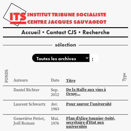
INSTITUT
TRIBUNE
SOCIALISTE
CENTRE
JACQUES
SAUVAGEOT
Accueil
Contact CJS
Recherche
sélection
↕
FONDS
Type
Auteurs
Date
Titre
De la Halle aux vins à
Daniel
Richter
Sep.
Orsay…
2012
Pour sauver l’université
Laurent
Schwartz
Avr.
1983
Plan d’Alice Saunier-Seité,
Geneviève
Petiot
,
Mai.
secrétaire d’Etat aux
Joël
Roman
1976
universités