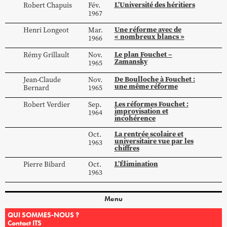
L’Université des héritiers
Robert
Chapuis
Fév.
1967
Une réforme avec de
Henri
Longeot
Mar.
« nombreux blancs »
1966
Le plan Fouchet –
Rémy
Grillault
Nov.
Zamansky
1965
De Boulloche à Fouchet :
Jean-Claude
Nov.
une même réforme
Bernard
1965
Les réformes Fouchet :
Robert
Verdier
Sep.
improvisation et
1964
incohérence
La rentrée scolaire et
Oct.
universitaire vue par les
1963
chiffres
L’Élimination
Pierre
Bibard
Oct.
1963
Menu
QUI SOMMES-NOUS ?
Contact ITS