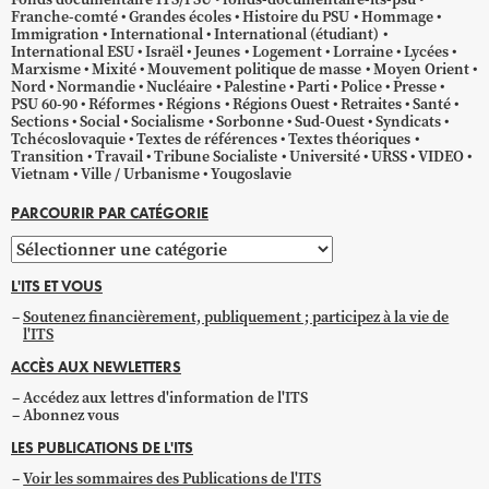
Franche-comté
Grandes écoles
Histoire du PSU
Hommage
Immigration
International
International (étudiant)
International ESU
Israël
Jeunes
Logement
Lorraine
Lycées
Marxisme
Mixité
Mouvement politique de masse
Moyen Orient
Nord
Normandie
Nucléaire
Palestine
Parti
Police
Presse
PSU 60-90
Réformes
Régions
Régions Ouest
Retraites
Santé
Sections
Social
Socialisme
Sorbonne
Sud-Ouest
Syndicats
Tchécoslovaquie
Textes de références
Textes théoriques
Transition
Travail
Tribune Socialiste
Université
URSS
VIDEO
Vietnam
Ville / Urbanisme
Yougoslavie
PARCOURIR PAR CATÉGORIE
Parcourir
par
L'ITS ET VOUS
catégorie
Soutenez financièrement, publiquement ; participez à la vie de
l'ITS
ACCÈS AUX NEWLETTERS
Accédez aux lettres d'information de l'ITS
Abonnez vous
LES PUBLICATIONS DE L'ITS
Voir les sommaires des Publications de l'ITS