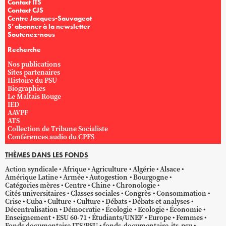
Contact ITS
Contact CJS
Centre Jacques-Sauvageot
S’abonner à la newsletter
Soutenez-nous
Recherche
Nos publications
Sites partenaires
Histoire du PSU
Biographies
Le Maltais Rouge
IED
AAVPF
ATS
Collection de Tribune Socialiste
Conférences audio du CPFS
THÈMES DANS LES FONDS
Action syndicale
Afrique
Agriculture
Algérie
Alsace
Amérique Latine
Armée
Autogestion
Bourgogne
Catégories mères
Centre
Chine
Chronologie
Cités universitaires
Classes sociales
Congrès
Consommation
Crise
Cuba
Culture
Culture
Débats
Débats et analyses
Décentralisation
Démocratie
Écologie
Ecologie
Économie
Enseignement
ESU 60-71
Étudiants/UNEF
Europe
Femmes
Fonds documentaire ITS/PSU
fonds-documentaire-its-psu