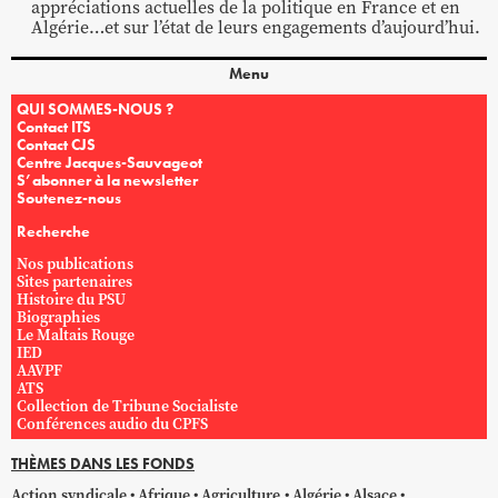
appréciations actuelles de la politique en France et en
Algérie…et sur l’état de leurs engagements d’aujourd’hui.
Menu
QUI SOMMES-NOUS ?
Contact ITS
Contact CJS
Centre Jacques-Sauvageot
S’abonner à la newsletter
Soutenez-nous
Recherche
Nos publications
Sites partenaires
Histoire du PSU
Biographies
Le Maltais Rouge
IED
AAVPF
ATS
Collection de Tribune Socialiste
Conférences audio du CPFS
THÈMES DANS LES FONDS
Action syndicale
Afrique
Agriculture
Algérie
Alsace