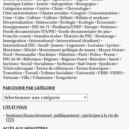
Amérique Latine
Armée
Autogestion
Bourgogne
Catégories mères
Centre
Chine
Chronologie
Cités universitaires
Classes sociales
Congrès
Consommation
Crise
Cuba
Culture
Culture
Débats
Débats et analyses
Décentralisation
Démocratie
Écologie
Ecologie
Économie
Enseignement
ESU 60-71
Étudiants/UNEF
Europe
Femmes
Fonds documentaire ITS/PSU
fonds-documentaire-its-psu
Franche-comté
Grandes écoles
Histoire du PSU
Hommage
Immigration
International
International (étudiant)
International ESU
Israël
Jeunes
Logement
Lorraine
Lycées
Marxisme
Mixité
Mouvement politique de masse
Moyen Orient
Nord
Normandie
Nucléaire
Palestine
Parti
Police
Presse
PSU 60-90
Réformes
Régions
Régions Ouest
Retraites
Santé
Sections
Social
Socialisme
Sorbonne
Sud-Ouest
Syndicats
Tchécoslovaquie
Textes de références
Textes théoriques
Transition
Travail
Tribune Socialiste
Université
URSS
VIDEO
Vietnam
Ville / Urbanisme
Yougoslavie
PARCOURIR PAR CATÉGORIE
Parcourir
par
L'ITS ET VOUS
catégorie
Soutenez financièrement, publiquement ; participez à la vie de
l'ITS
ACCÈS AUX NEWLETTERS