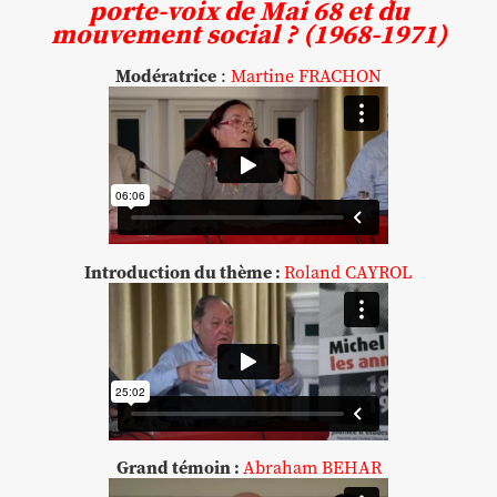
porte-voix de Mai 68 et du
mouvement social ? (1968-1971)
Modératrice
:
Martine FRACHON
Introduction du thème :
Roland CAYROL
Grand témoin :
Abraham BEHAR