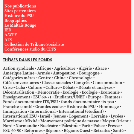
Nos publications
Sites partenaires
Histoire du PSU
Biographies
Le Maltais Rouge
IED
AAVPF
ATS
Collection de Tribune Socialiste
Conférences audio du CPFS
THÈMES DANS LES FONDS
Action syndicale
Afrique
Agriculture
Algérie
Alsace
Amérique Latine
Armée
Autogestion
Bourgogne
Catégories mères
Centre
Chine
Chronologie
Cités universitaires
Classes sociales
Congrès
Consommation
Crise
Cuba
Culture
Culture
Débats
Débats et analyses
Décentralisation
Démocratie
Écologie
Ecologie
Économie
Enseignement
ESU 60-71
Étudiants/UNEF
Europe
Femmes
Fonds documentaire ITS/PSU
fonds-documentaire-its-psu
Franche-comté
Grandes écoles
Histoire du PSU
Hommage
Immigration
International
International (étudiant)
International ESU
Israël
Jeunes
Logement
Lorraine
Lycées
Marxisme
Mixité
Mouvement politique de masse
Moyen Orient
Nord
Normandie
Nucléaire
Palestine
Parti
Police
Presse
PSU 60-90
Réformes
Régions
Régions Ouest
Retraites
Santé