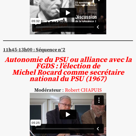
11h45-13h00 : Séquence n°2
Autonomie du PSU ou alliance avec la
FGDS : l’élection de
Michel Rocard comme secrétaire
national du PSU (1967)
Modérateur
:
Robert CHAPUIS