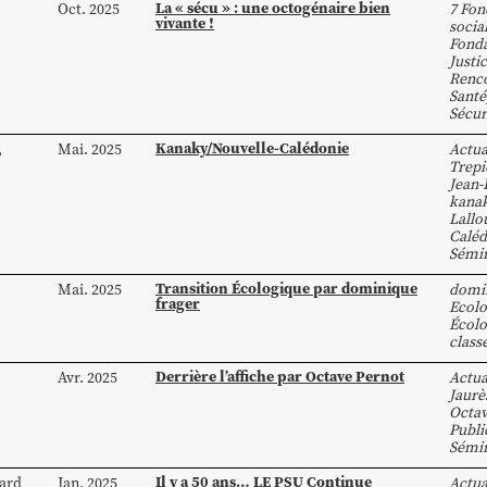
La « sécu » : une octogénaire bien
Oct. 2025
7 Fon
vivante !
socia
Fonda
Justi
Renco
Santé
Sécur
Kanaky/Nouvelle-Calédonie
,
Mai. 2025
Actua
Trepi
Jean-
kana
Lallo
Caléd
Sémin
Transition Écologique par dominique
Mai. 2025
domin
frager
Ecolo
Écolo
class
Derrière l’affiche par Octave Pernot
Avr. 2025
Actua
Jaurè
Octav
Publi
Sémin
Il y a 50 ans… LE PSU Continue
ard
Jan. 2025
Actua