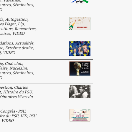
t
,
Palestine
,
ntres, Séminaires
,
O
da
,
Autogestion
,
es Piaget
,
Lip
,
cations
,
Rencontres,
aires
,
VIDEO
dations
,
Actualités
,
pe
,
Extrême droite
,
l
,
VIDEO
ie
,
Ciné-club
,
aire
,
Nucléaire
,
ntres, Séminaires
,
O
estion
,
Charles
t
,
Histoire du PSU
,
émoires Vives du
Congrès - PSU
,
ire du PSU
,
IED
,
PSU
,
VIDEO