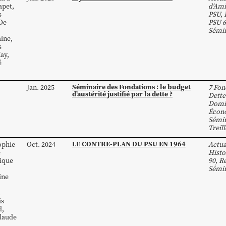
apet
,
d'Ami
s
PSU
,
De
PSU 6
Sémin
aine
,
s
ay
,
é
Séminaire des Fondations : le budget
Jan. 2025
7 Fon
d’austérité justifié par la dette ?
Dette
Domi
Écon
Sémin
Treill
LE CONTRE-PLAN DU PSU EN 1964
ophie
Oct. 2024
Actua
e
Histo
ique
90
,
Re
Sémin
ine
l
is
d
,
laude