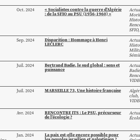
« Socialistes contre la guerre d’Algérie
Oct. 2024
Actua
: de la SFIO au PSU (1956-1960) »
Mori
Histo
Renco
SFIO
Disparition : Hommage à Henri
Sep. 2024
Actua
LECLERC
Histo
Milit
Sémin
Bertrand Badie, le sud global : sens et
Juil. 2024
Actua
puissance
Badie
Renco
VIDE
MARSEILLE 73, Une histoire française
Juil. 2024
Algér
club
,
VIDE
RENCONTRE ITS : Le PSU, précurseur
Avr. 2024
Actua
de l’écologie ?
Écolo
La paix est-elle encore possible pour
Jan. 2024
Actua
les peuples israélien et palestinien ?