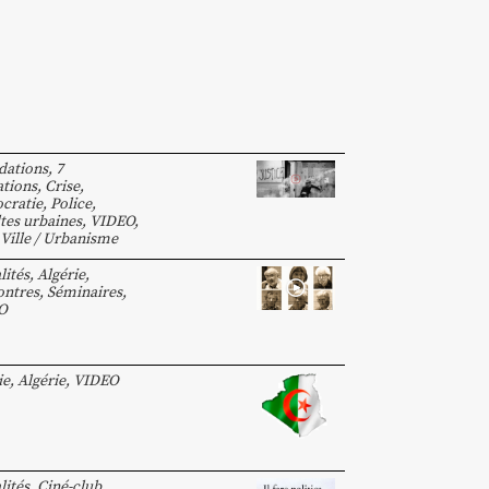
dations
,
7
tions
,
Crise
,
cratie
,
Police
,
tes urbaines
,
VIDEO
,
Ville / Urbanisme
lités
,
Algérie
,
ntres, Séminaires
,
O
ie
,
Algérie
,
VIDEO
lités
,
Ciné-club
,