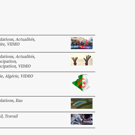
dations
,
Actualités
,
ite
,
VIDEO
dations
,
Actualités
,
cipation
,
cipation
,
VIDEO
ie
,
Algérie
,
VIDEO
dations
,
Eau
il
,
Travail