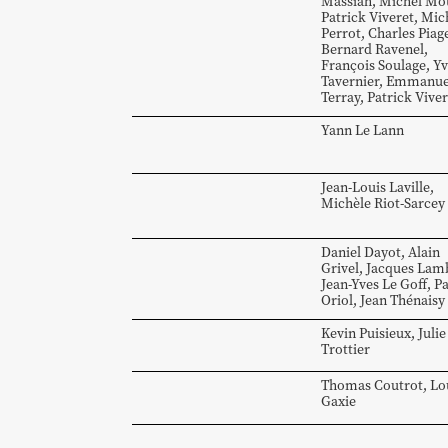
Massiah
,
Michel
Mou
Patrick Viveret
,
Mich
Perrot
,
Charles
Piag
Bernard
Ravenel
,
François
Soulage
,
Yv
Tavernier
,
Emmanue
Terray
,
Patrick
Viver
Yann
Le Lann
Jean-Louis
Laville
,
Michèle
Riot-Sarcey
Daniel
Dayot
,
Alain
Grivel
,
Jacques
Lam
Jean-Yves
Le Goff
,
Pa
Oriol
,
Jean
Thénaisy
Kevin
Puisieux
,
Julie
Trottier
Thomas
Coutrot
,
Lo
Gaxie