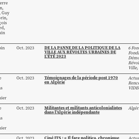
erre
n
,
,
Guy
rin
,
çois
rd
,
xin
DE LA PANNE DE LA POLITIQUE DE LA
pin
Oct. 2023
6 Fon
VILLE AUX RÉVOLTES URBAINES DE
Fonda
L’ÉTÉ 2023
Démo
Révol
Ville
,
Témoignages de la période post 1970
e
Oct. 2023
Actua
en Algérie
Renco
as
VIDE
uier
Militantes et militants anticolonialistes
e
Oct. 2023
Algér
dans l’Algérie indépendante
as
uier
Ciné ITS : « Il fare politica, chronique
Oct. 2023
Actua