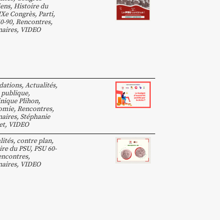
ens
,
Histoire du
IXe Congrès
,
Parti
,
0-90
,
Rencontres,
aires
,
VIDEO
dations
,
Actualités
,
 publique
,
nique Plihon
,
omie
,
Rencontres,
aires
,
Stéphanie
et
,
VIDEO
lités
,
contre plan
,
ire du PSU
,
PSU 60-
ncontres,
aires
,
VIDEO