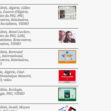
lités
,
Algérie
,
Gilles
n
,
Guerre d’Algérie
,
ire du PSU
,
PSU
,
ntres, Séminaires
,
,
Socialistes
,
VIDEO
lités
,
Henri Leclerc
,
ire du PSU
,
LDH
,
antisme
,
Rencontres,
aires
,
VIDEO
lités
,
Bertrand
,
International
,
ntres, Séminaires
,
O
ie
,
Algérie
,
Ciné-
Dominique Manotti
,
O
,
video
lités
,
Ecologie
,
gie
,
PSU
,
VIDEO
lités
,
Israël
,
Moyen