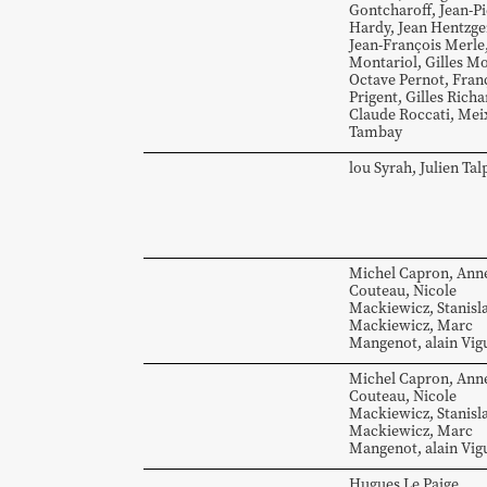
Gontcharoff
,
Jean-Pi
Hardy
,
Jean
Hentzge
Jean-François
Merle
Montariol
,
Gilles
Mo
Octave
Pernot
,
Fran
Prigent
,
Gilles
Richa
Claude
Roccati
,
Mei
Tambay
lou
Syrah
,
Julien
Tal
Michel
Capron
,
Ann
Couteau
,
Nicole
Mackiewicz
,
Stanisl
Mackiewicz
,
Marc
Mangenot
,
alain
Vig
Michel
Capron
,
Ann
Couteau
,
Nicole
Mackiewicz
,
Stanisl
Mackiewicz
,
Marc
Mangenot
,
alain
Vig
Hugues
Le Paige