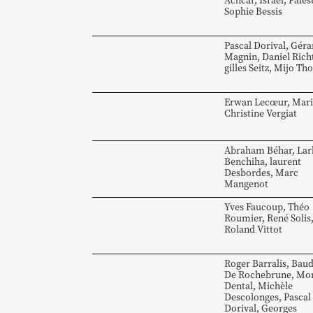
Achcar
,
Israël
,
Pales
Sophie Bessis
Pascal
Dorival
,
Géra
Magnin
,
Daniel
Rich
gilles
Seitz
,
Mijo
Th
Erwan
Lecœur
,
Mari
Christine
Vergiat
Abraham
Béhar
,
Lar
Benchiha
,
laurent
Desbordes
,
Marc
Mangenot
Yves
Faucoup
,
Théo
Roumier
,
René
Solis
Roland
Vittot
Roger
Barralis
,
Baud
De Rochebrune
,
Mon
Dental
,
Michèle
Descolonges
,
Pascal
Dorival
,
Georges