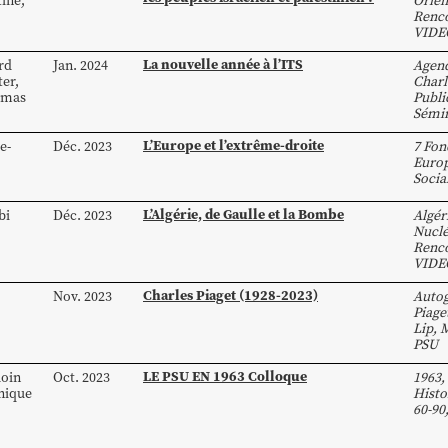
tine
,
Orien
Renco
VIDE
La nouvelle année à l’ITS
rd
Jan. 2024
Agen
ter
,
Charl
omas
Publi
Sémin
L’Europe et l’extrême-droite
e-
Déc. 2023
7 Fon
Euro
Socia
L’Algérie, de Gaulle et la Bombe
bi
Déc. 2023
Algér
Nuclé
Renco
VIDE
Charles Piaget (1928-2023)
Nov. 2023
Autog
,
Piage
Lip
,
M
PSU
LE PSU EN 1963 Colloque
oin
Oct. 2023
1963
,
ique
Histo
60-90