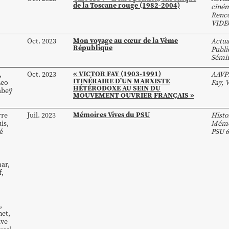
de la Toscane rouge (1982-2004)
ciné
Renco
VIDE
Mon voyage au cœur de la Vème
Oct. 2023
Actua
République
Publi
Sémin
« VICTOR FAY (1903-1991)
,
Oct. 2023
AAVP
ITINÉRAIRE D’UN MARXISTE
Leo
Fay
,
HÉTÉRODOXE AU SEIN DU
abeÿ
MOUVEMENT OUVRIER FRANÇAIS »
Mémoires Vives du PSU
rre
Juil. 2023
Histo
is
,
Mémoi
é
PSU 6
mar
,
f
,
,
net
,
ave