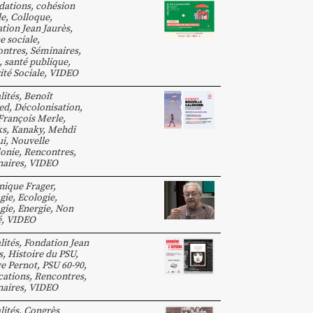
dations
,
cohésion
le
,
Colloque
,
tion Jean Jaurès
,
ce sociale
,
ntres, Séminaires
,
,
santé publique
,
ité Sociale
,
VIDEO
lités
,
Benoît
ed
,
Décolonisation
,
François Merle
,
ks
,
Kanaky
,
Mehdi
ui
,
Nouvelle
onie
,
Rencontres,
aires
,
VIDEO
ique Frager
,
gie
,
Ecologie
,
gie
,
Energie
,
Non
é
,
VIDEO
lités
,
Fondation Jean
s
,
Histoire du PSU
,
e Pernot
,
PSU 60-90
,
cations
,
Rencontres,
aires
,
VIDEO
lités
,
Congrès