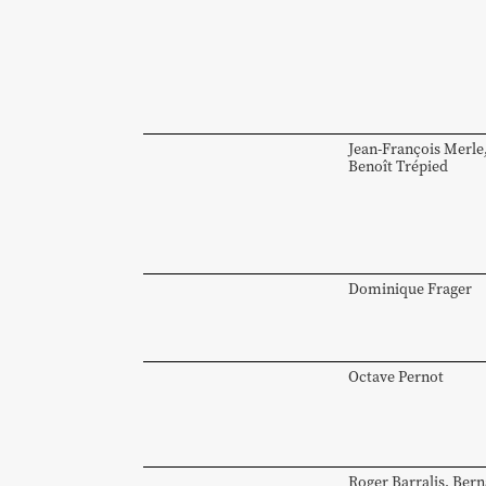
Jean-François
Merle
Benoît
Trépied
Dominique
Frager
Octave
Pernot
Roger
Barralis
,
Bern