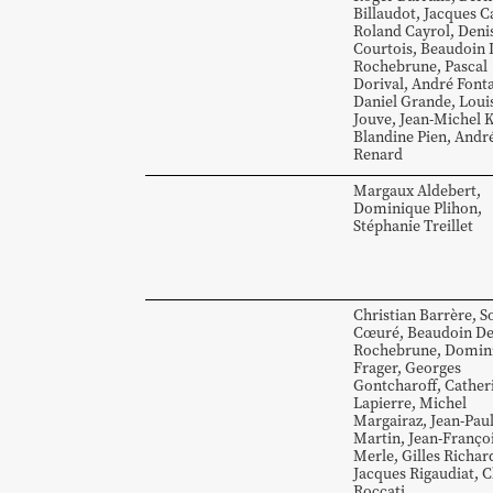
Billaudot
,
Jacques
C
Roland
Cayrol
,
Deni
Courtois
,
Beaudoin
Rochebrune
,
Pascal
Dorival
,
André
Font
Daniel
Grande
,
Loui
Jouve
,
Jean-Michel
K
Blandine
Pien
,
Andr
Renard
Margaux
Aldebert
,
Dominique
Plihon
,
Stéphanie
Treillet
Christian
Barrère
,
S
Cœuré
,
Beaudoin
D
Rochebrune
,
Domin
Frager
,
Georges
Gontcharoff
,
Cather
Lapierre
,
Michel
Margairaz
,
Jean-Pau
Martin
,
Jean-Franço
Merle
,
Gilles
Richar
Jacques
Rigaudiat
,
C
Roccati