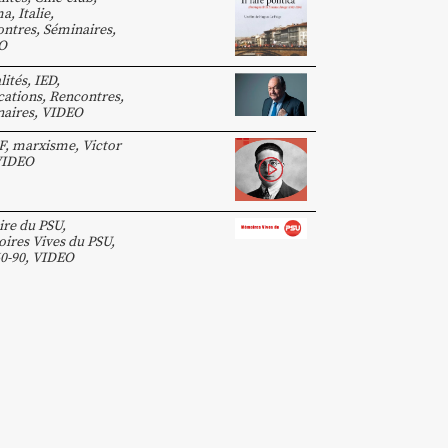
ma
,
Italie
,
ntres, Séminaires
,
O
lités
,
IED
,
cations
,
Rencontres,
aires
,
VIDEO
F
,
marxisme
,
Victor
VIDEO
ire du PSU
,
res Vives du PSU
,
0-90
,
VIDEO