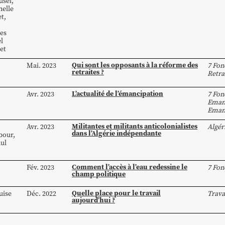
sel
,
elle
et
,
es
l
et
Qui sont les opposants à la réforme des
Mai. 2023
7 Fon
retraites ?
Retra
L’actualité de l’émancipation
Avr. 2023
7 Fon
Eman
Eman
Militantes et militants anticolonialistes
Avr. 2023
Algér
dans l’Algérie indépendante
bour
,
ul
Comment l’accès à l’eau redessine le
Fév. 2023
7 Fon
champ politique
Quelle place pour le travail
uise
Déc. 2022
Trava
aujourd’hui ?