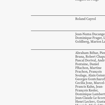
Roland
Cayrol
Jean-Numa
Ducange
Dominique
Frager
,
Goldberg
,
Marion
L
Abraham
Béhar
,
Pie
Brana
,
Robert
Chapu
Pascal
Dorival
,
Andr
Fontaine
,
Daniel
FRachon
,
Martine
Frachon
,
François
Soulage
,
Alain
Geis
Georges
Gontcharof
Cecilia
Joxe
,
Marcel-
Francis
Kahn
,
Jean-
François
Kesler
,
Dominique
Lambert
Jean-Claude
Le Scor
Henri
Leclerc
,
Gust