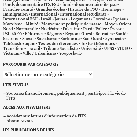
Fonds documentaire ITS/PSU
fonds-documentaire-its-psu
Franche-comté
Grandes écoles
Histoire du PSU
Hommage
Immigration
International
International (étudiant)
International ESU
Israël
Jeunes
Logement
Lorraine
Lycées
Marxisme
Mixité
Mouvement politique de masse
Moyen Orient
Nord
Normandie
Nucléaire
Palestine
Parti
Police
Presse
PSU 60-90
Réformes
Régions
Régions Ouest
Retraites
Santé
Sections
Social
Socialisme
Sorbonne
Sud-Ouest
Syndicats
Tchécoslovaquie
Textes de références
Textes théoriques
Transition
Travail
Tribune Socialiste
Université
URSS
VIDEO
Vietnam
Ville / Urbanisme
Yougoslavie
PARCOURIR PAR CATÉGORIE
Parcourir
par
L'ITS ET VOUS
catégorie
Soutenez financièrement, publiquement ; participez à la vie de
l'ITS
ACCÈS AUX NEWLETTERS
Accédez aux lettres d'information de l'ITS
Abonnez vous
LES PUBLICATIONS DE L'ITS