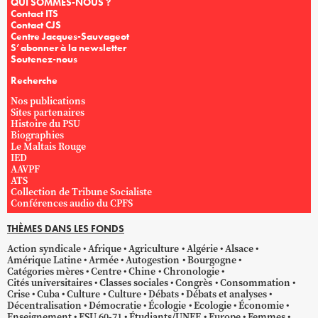
QUI SOMMES-NOUS ?
Contact ITS
Contact CJS
Centre Jacques-Sauvageot
S’abonner à la newsletter
Soutenez-nous
Recherche
Nos publications
Sites partenaires
Histoire du PSU
Biographies
Le Maltais Rouge
IED
AAVPF
ATS
Collection de Tribune Socialiste
Conférences audio du CPFS
THÈMES DANS LES FONDS
Action syndicale
Afrique
Agriculture
Algérie
Alsace
Amérique Latine
Armée
Autogestion
Bourgogne
Catégories mères
Centre
Chine
Chronologie
Cités universitaires
Classes sociales
Congrès
Consommation
Crise
Cuba
Culture
Culture
Débats
Débats et analyses
Décentralisation
Démocratie
Écologie
Ecologie
Économie
Enseignement
ESU 60-71
Étudiants/UNEF
Europe
Femmes