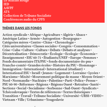
Le Maltais Rouge
IED
AAVPF
ATS
Collection de Tribune Socialiste
Conférences audio du CPFS
THÈMES DANS LES FONDS
Action syndicale
Afrique
Agriculture
Algérie
Alsace
Amérique Latine
Armée
Autogestion
Bourgogne
Catégories mères
Centre
Chine
Chronologie
Cités universitaires
Classes sociales
Congrès
Consommation
Crise
Cuba
Culture
Culture
Débats
Débats et analyses
Décentralisation
Démocratie
Écologie
Ecologie
Économie
Enseignement
ESU 60-71
Étudiants/UNEF
Europe
Femmes
Fonds documentaire ITS/PSU
fonds-documentaire-its-psu
Franche-comté
Grandes écoles
Histoire du PSU
Hommage
Immigration
International
International (étudiant)
International ESU
Israël
Jeunes
Logement
Lorraine
Lycées
Marxisme
Mixité
Mouvement politique de masse
Moyen Orient
Nord
Normandie
Nucléaire
Palestine
Parti
Police
Presse
PSU 60-90
Réformes
Régions
Régions Ouest
Retraites
Santé
Sections
Social
Socialisme
Sorbonne
Sud-Ouest
Syndicats
Tchécoslovaquie
Textes de références
Textes théoriques
Transition
Travail
Tribune Socialiste
Université
URSS
VIDEO
Vietnam
Ville / Urbanisme
Yougoslavie