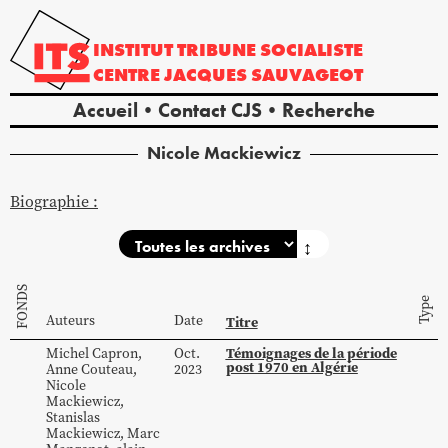
INSTITUT
TRIBUNE
SOCIALISTE
CENTRE
JACQUES
SAUVAGEOT
Accueil
Contact CJS
Recherche
Nicole
Mackiewicz
Biographie :
↕
FONDS
Type
Auteurs
Date
Titre
Témoignages de la période
Michel
Capron
,
Oct.
post 1970 en Algérie
Anne
Couteau
,
2023
Nicole
Mackiewicz
,
Stanislas
Mackiewicz
,
Marc