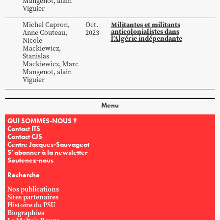
Mangenot
,
alain
Viguier
Militantes et militants
Michel
Capron
,
Oct.
anticolonialistes dans
Anne
Couteau
,
2023
l’Algérie indépendante
Nicole
Mackiewicz
,
Stanislas
Mackiewicz
,
Marc
Mangenot
,
alain
Viguier
Menu
QUI SOMMES-NOUS ?
Contact ITS
Contact CJS
Centre Jacques-Sauvageot
S’abonner à la newsletter
Soutenez-nous
Recherche
Nos publications
Sites partenaires
Histoire du PSU
Biographies