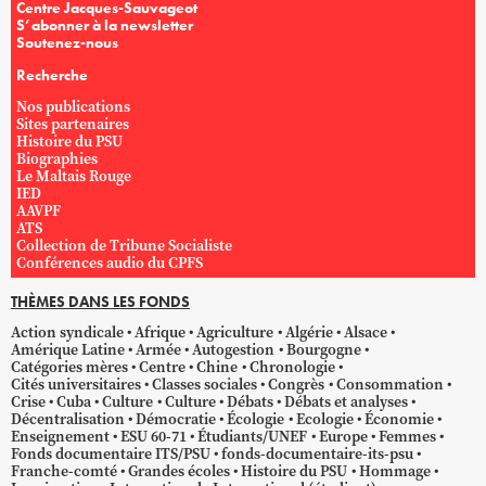
Centre Jacques-Sauvageot
S’abonner à la newsletter
Soutenez-nous
Recherche
Nos publications
Sites partenaires
Histoire du PSU
Biographies
Le Maltais Rouge
IED
AAVPF
ATS
Collection de Tribune Socialiste
Conférences audio du CPFS
THÈMES DANS LES FONDS
Action syndicale
Afrique
Agriculture
Algérie
Alsace
Amérique Latine
Armée
Autogestion
Bourgogne
Catégories mères
Centre
Chine
Chronologie
Cités universitaires
Classes sociales
Congrès
Consommation
Crise
Cuba
Culture
Culture
Débats
Débats et analyses
Décentralisation
Démocratie
Écologie
Ecologie
Économie
Enseignement
ESU 60-71
Étudiants/UNEF
Europe
Femmes
Fonds documentaire ITS/PSU
fonds-documentaire-its-psu
Franche-comté
Grandes écoles
Histoire du PSU
Hommage