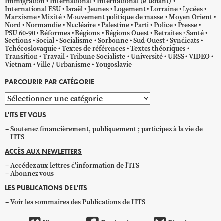
Immigration
International
International (étudiant)
International ESU
Israël
Jeunes
Logement
Lorraine
Lycées
Marxisme
Mixité
Mouvement politique de masse
Moyen Orient
Nord
Normandie
Nucléaire
Palestine
Parti
Police
Presse
PSU 60-90
Réformes
Régions
Régions Ouest
Retraites
Santé
Sections
Social
Socialisme
Sorbonne
Sud-Ouest
Syndicats
Tchécoslovaquie
Textes de références
Textes théoriques
Transition
Travail
Tribune Socialiste
Université
URSS
VIDEO
Vietnam
Ville / Urbanisme
Yougoslavie
PARCOURIR PAR CATÉGORIE
Parcourir
par
L'ITS ET VOUS
catégorie
Soutenez financièrement, publiquement ; participez à la vie de
l'ITS
ACCÈS AUX NEWLETTERS
Accédez aux lettres d'information de l'ITS
Abonnez vous
LES PUBLICATIONS DE L'ITS
Voir les sommaires des Publications de l'ITS