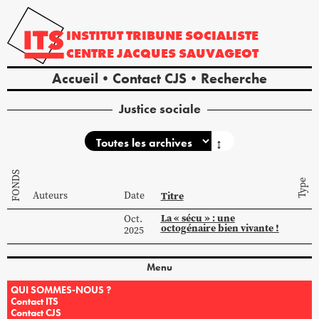
INSTITUT
TRIBUNE
SOCIALISTE
CENTRE
JACQUES
SAUVAGEOT
Accueil
Contact CJS
Recherche
Justice sociale
↕
FONDS
Type
Auteurs
Date
Titre
La « sécu » : une
Oct.
octogénaire bien vivante !
2025
Menu
QUI SOMMES-NOUS ?
Contact ITS
Contact CJS