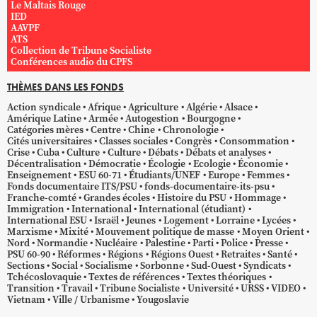
Le Maltais Rouge
IED
AAVPF
ATS
Collection de Tribune Socialiste
Conférences audio du CPFS
THÈMES DANS LES FONDS
Action syndicale
Afrique
Agriculture
Algérie
Alsace
Amérique Latine
Armée
Autogestion
Bourgogne
Catégories mères
Centre
Chine
Chronologie
Cités universitaires
Classes sociales
Congrès
Consommation
Crise
Cuba
Culture
Culture
Débats
Débats et analyses
Décentralisation
Démocratie
Écologie
Ecologie
Économie
Enseignement
ESU 60-71
Étudiants/UNEF
Europe
Femmes
Fonds documentaire ITS/PSU
fonds-documentaire-its-psu
Franche-comté
Grandes écoles
Histoire du PSU
Hommage
Immigration
International
International (étudiant)
International ESU
Israël
Jeunes
Logement
Lorraine
Lycées
Marxisme
Mixité
Mouvement politique de masse
Moyen Orient
Nord
Normandie
Nucléaire
Palestine
Parti
Police
Presse
PSU 60-90
Réformes
Régions
Régions Ouest
Retraites
Santé
Sections
Social
Socialisme
Sorbonne
Sud-Ouest
Syndicats
Tchécoslovaquie
Textes de références
Textes théoriques
Transition
Travail
Tribune Socialiste
Université
URSS
VIDEO
Vietnam
Ville / Urbanisme
Yougoslavie