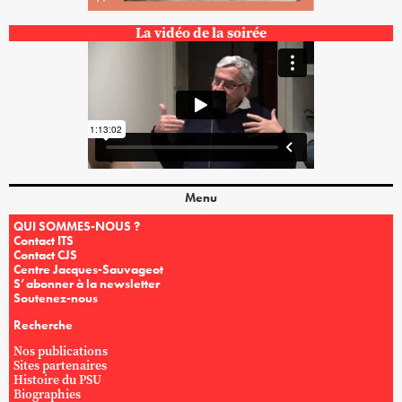
La vidéo de la soirée
Menu
QUI SOMMES-NOUS ?
Contact ITS
Contact CJS
Centre Jacques-Sauvageot
S’abonner à la newsletter
Soutenez-nous
Recherche
Nos publications
Sites partenaires
Histoire du PSU
Biographies