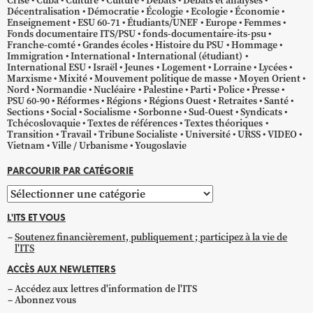
Crise
Cuba
Culture
Culture
Débats
Débats et analyses
Décentralisation
Démocratie
Écologie
Ecologie
Économie
Enseignement
ESU 60-71
Étudiants/UNEF
Europe
Femmes
Fonds documentaire ITS/PSU
fonds-documentaire-its-psu
Franche-comté
Grandes écoles
Histoire du PSU
Hommage
Immigration
International
International (étudiant)
International ESU
Israël
Jeunes
Logement
Lorraine
Lycées
Marxisme
Mixité
Mouvement politique de masse
Moyen Orient
Nord
Normandie
Nucléaire
Palestine
Parti
Police
Presse
PSU 60-90
Réformes
Régions
Régions Ouest
Retraites
Santé
Sections
Social
Socialisme
Sorbonne
Sud-Ouest
Syndicats
Tchécoslovaquie
Textes de références
Textes théoriques
Transition
Travail
Tribune Socialiste
Université
URSS
VIDEO
Vietnam
Ville / Urbanisme
Yougoslavie
PARCOURIR PAR CATÉGORIE
Parcourir
par
L'ITS ET VOUS
catégorie
Soutenez financièrement, publiquement ; participez à la vie de
l'ITS
ACCÈS AUX NEWLETTERS
Accédez aux lettres d'information de l'ITS
Abonnez vous