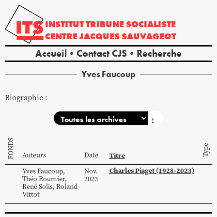
INSTITUT
TRIBUNE
SOCIALISTE
CENTRE
JACQUES
SAUVAGEOT
Accueil
Contact CJS
Recherche
Yves
Faucoup
Biographie :
↕
FONDS
Type
Auteurs
Date
Titre
Charles Piaget (1928-2023)
Yves
Faucoup
,
Nov.
Théo
Roumier
,
2023
René
Solis
,
Roland
Vittot