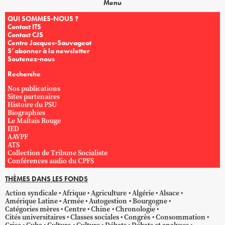
Menu
QUI SOMMES-NOUS ?
Contact ITS
Contact CJS
Centre Jacques-Sauvageot
S’abonner à la newsletter
Soutenez-nous
Recherche
Nos publications
Sites partenaires
Histoire du PSU
Biographies
Le Maltais Rouge
IED
AAVPF
ATS
Collection de Tribune Socialiste
Conférences audio du CPFS
THÈMES DANS LES FONDS
Action syndicale
Afrique
Agriculture
Algérie
Alsace
Amérique Latine
Armée
Autogestion
Bourgogne
Catégories mères
Centre
Chine
Chronologie
Cités universitaires
Classes sociales
Congrès
Consommation