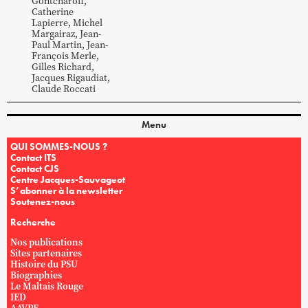
Gontcharoff
,
Catherine
Lapierre
,
Michel
Margairaz
,
Jean-
Paul
Martin
,
Jean-
François
Merle
,
Gilles
Richard
,
Jacques
Rigaudiat
,
Claude
Roccati
Menu
QUI SOMMES-NOUS ?
Contact ITS
Contact CJS
Centre Jacques-Sauvageot
S’abonner à la newsletter
Soutenez-nous
Recherche
Nos publications
Sites partenaires
Histoire du PSU
Biographies
Le Maltais Rouge
IED