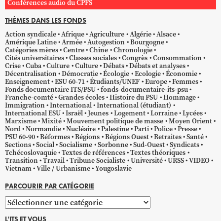
Conférences audio du CPFS
THÈMES DANS LES FONDS
Action syndicale
Afrique
Agriculture
Algérie
Alsace
Amérique Latine
Armée
Autogestion
Bourgogne
Catégories mères
Centre
Chine
Chronologie
Cités universitaires
Classes sociales
Congrès
Consommation
Crise
Cuba
Culture
Culture
Débats
Débats et analyses
Décentralisation
Démocratie
Écologie
Ecologie
Économie
Enseignement
ESU 60-71
Étudiants/UNEF
Europe
Femmes
Fonds documentaire ITS/PSU
fonds-documentaire-its-psu
Franche-comté
Grandes écoles
Histoire du PSU
Hommage
Immigration
International
International (étudiant)
International ESU
Israël
Jeunes
Logement
Lorraine
Lycées
Marxisme
Mixité
Mouvement politique de masse
Moyen Orient
Nord
Normandie
Nucléaire
Palestine
Parti
Police
Presse
PSU 60-90
Réformes
Régions
Régions Ouest
Retraites
Santé
Sections
Social
Socialisme
Sorbonne
Sud-Ouest
Syndicats
Tchécoslovaquie
Textes de références
Textes théoriques
Transition
Travail
Tribune Socialiste
Université
URSS
VIDEO
Vietnam
Ville / Urbanisme
Yougoslavie
PARCOURIR PAR CATÉGORIE
Parcourir
par
L'ITS ET VOUS
catégorie