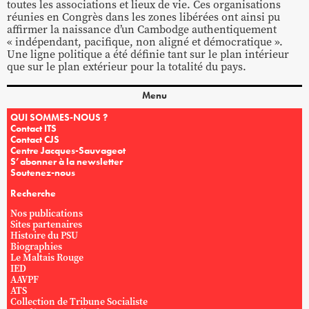
toutes les associations et lieux de vie. Ces organisations
réunies en Congrès dans les zones libérées ont ainsi pu
affirmer la naissance d’un Cambodge authentiquement
« indépendant, pacifique, non aligné et démocratique ».
Une ligne politique a été définie tant sur le plan intérieur
que sur le plan extérieur pour la totalité du pays.
Menu
QUI SOMMES-NOUS ?
Contact ITS
Contact CJS
Centre Jacques-Sauvageot
S’abonner à la newsletter
Soutenez-nous
Recherche
Nos publications
Sites partenaires
Histoire du PSU
Biographies
Le Maltais Rouge
IED
AAVPF
ATS
Collection de Tribune Socialiste