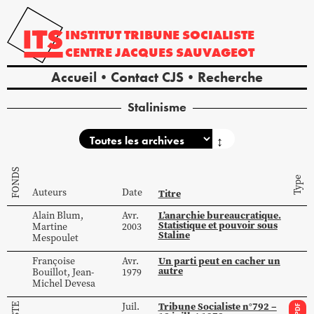
INSTITUT
TRIBUNE
SOCIALISTE
CENTRE
JACQUES
SAUVAGEOT
Accueil
Contact CJS
Recherche
Stalinisme
↕
FONDS
Type
Auteurs
Date
Titre
L’anarchie bureaucratique.
Alain
Blum
,
Avr.
Statistique et pouvoir sous
Martine
2003
Staline
Mespoulet
Un parti peut en cacher un
Françoise
Avr.
autre
Bouillot
,
Jean-
1979
Michel
Devesa
Tribune Socialiste n°792 –
Juil.
PDF