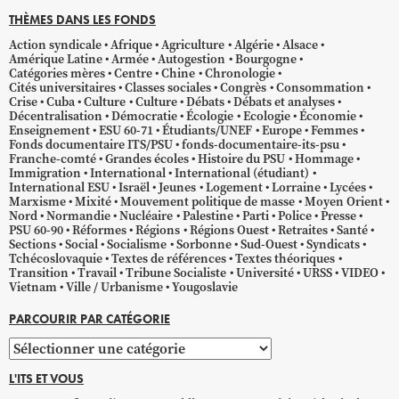
THÈMES DANS LES FONDS
Action syndicale
Afrique
Agriculture
Algérie
Alsace
Amérique Latine
Armée
Autogestion
Bourgogne
Catégories mères
Centre
Chine
Chronologie
Cités universitaires
Classes sociales
Congrès
Consommation
Crise
Cuba
Culture
Culture
Débats
Débats et analyses
Décentralisation
Démocratie
Écologie
Ecologie
Économie
Enseignement
ESU 60-71
Étudiants/UNEF
Europe
Femmes
Fonds documentaire ITS/PSU
fonds-documentaire-its-psu
Franche-comté
Grandes écoles
Histoire du PSU
Hommage
Immigration
International
International (étudiant)
International ESU
Israël
Jeunes
Logement
Lorraine
Lycées
Marxisme
Mixité
Mouvement politique de masse
Moyen Orient
Nord
Normandie
Nucléaire
Palestine
Parti
Police
Presse
PSU 60-90
Réformes
Régions
Régions Ouest
Retraites
Santé
Sections
Social
Socialisme
Sorbonne
Sud-Ouest
Syndicats
Tchécoslovaquie
Textes de références
Textes théoriques
Transition
Travail
Tribune Socialiste
Université
URSS
VIDEO
Vietnam
Ville / Urbanisme
Yougoslavie
PARCOURIR PAR CATÉGORIE
Parcourir
par
L'ITS ET VOUS
catégorie