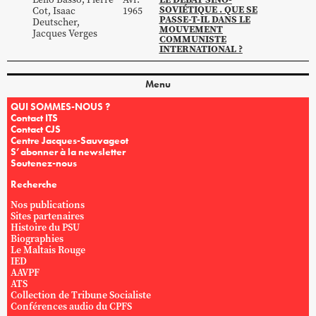
SOVIÉTIQUE . QUE SE
Cot
,
Isaac
1965
PASSE-T-IL DANS LE
Deutscher
,
MOUVEMENT
Jacques
Verges
COMMUNISTE
INTERNATIONAL ?
Menu
QUI SOMMES-NOUS ?
Contact ITS
Contact CJS
Centre Jacques-Sauvageot
S’abonner à la newsletter
Soutenez-nous
Recherche
Nos publications
Sites partenaires
Histoire du PSU
Biographies
Le Maltais Rouge
IED
AAVPF
ATS
Collection de Tribune Socialiste
Conférences audio du CPFS