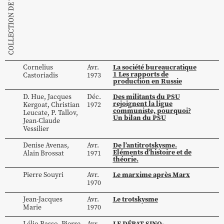
La société bureaucratique
Cornelius
Avr.
1 Les rapports de
Castoriadis
1973
production en Russie
Des militants du PSU
D.
Hue
,
Jacques
Déc.
rejoignent la ligue
Kergoat
,
Christian
1972
communiste, pourquoi?
Leucate
,
P.
Tallov
,
Un bilan du PSU
Jean-Claude
Vessilier
De l’antitrotskysme.
Denise
Avenas
,
Avr.
Eléments d’histoire et de
Alain
Brossat
1971
théorie.
Le marxime après Marx
Pierre
Souyri
Avr.
1970
Le trotskysme
Jean-Jacques
Avr.
Marie
1970
LE DÉBAT SINO-
Lélio
Basso
,
Pierre
Avr.