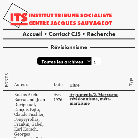
INSTITUT
TRIBUNE
SOCIALISTE
CENTRE
JACQUES
SAUVAGEOT
Accueil
Contact CJS
Recherche
Révisionnisme
↕
FONDS
Type
Auteurs
Date
Titre
Arguments/2. Marxisme,
Kostas
Axelos
,
Avr.
révisionnisme, méta-
Barrucand
,
Jean
1976
marxisme
Duvignaud
,
Fançois
Fejto
,
Claude
Fischler
,
Fougeyrollas
,
Frankin
,
Gabel
,
Karl
Korsch
,
Georges