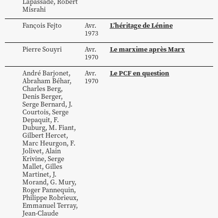
Lapassade
,
Robert
Misrahi
L’héritage de Lénine
Fançois
Fejto
Avr.
1973
Le marxime après Marx
Pierre
Souyri
Avr.
1970
Le PCF en question
André
Barjonet
,
Avr.
Abraham
Béhar
,
1970
Charles
Berg
,
Denis
Berger
,
Serge
Bernard
,
J.
Courtois
,
Serge
Depaquit
,
F.
Duburg
,
M.
Fiant
,
Gilbert
Hercet
,
Marc
Heurgon
,
F.
Jolivet
,
Alain
Krivine
,
Serge
Mallet
,
Gilles
Martinet
,
J.
Morand
,
G.
Mury
,
Roger
Pannequin
,
Philippe
Robrieux
,
Emmanuel
Terray
,
Jean-Claude