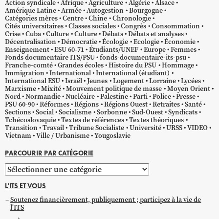
Action syndicale
Afrique
Agriculture
Algérie
Alsace
Amérique Latine
Armée
Autogestion
Bourgogne
Catégories mères
Centre
Chine
Chronologie
Cités universitaires
Classes sociales
Congrès
Consommation
Crise
Cuba
Culture
Culture
Débats
Débats et analyses
Décentralisation
Démocratie
Écologie
Ecologie
Économie
Enseignement
ESU 60-71
Étudiants/UNEF
Europe
Femmes
Fonds documentaire ITS/PSU
fonds-documentaire-its-psu
Franche-comté
Grandes écoles
Histoire du PSU
Hommage
Immigration
International
International (étudiant)
International ESU
Israël
Jeunes
Logement
Lorraine
Lycées
Marxisme
Mixité
Mouvement politique de masse
Moyen Orient
Nord
Normandie
Nucléaire
Palestine
Parti
Police
Presse
PSU 60-90
Réformes
Régions
Régions Ouest
Retraites
Santé
Sections
Social
Socialisme
Sorbonne
Sud-Ouest
Syndicats
Tchécoslovaquie
Textes de références
Textes théoriques
Transition
Travail
Tribune Socialiste
Université
URSS
VIDEO
Vietnam
Ville / Urbanisme
Yougoslavie
PARCOURIR PAR CATÉGORIE
Parcourir
par
L'ITS ET VOUS
catégorie
Soutenez financièrement, publiquement ; participez à la vie de
l'ITS