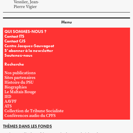
Vessiier
,
Jean-
Pierre
Vigier
Menu
QUI SOMMES-NOUS ?
Contact ITS
Contact CJS
Centre Jacques-Sauvageot
S’abonner à la newsletter
Soutenez-nous
Recherche
Nos publications
Sites partenaires
Histoire du PSU
Biographies
Le Maltais Rouge
IED
AAVPF
ATS
Collection de Tribune Socialiste
Conférences audio du CPFS
THÈMES DANS LES FONDS